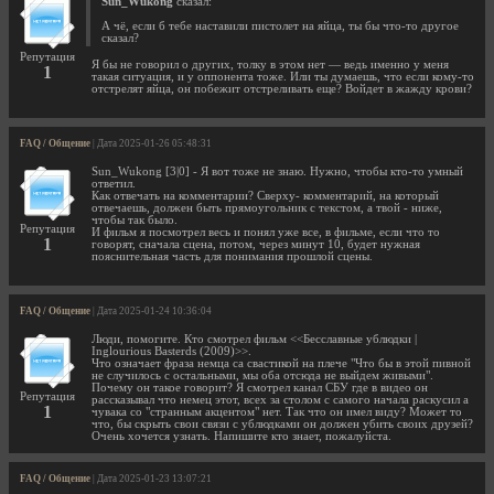
Sun_Wukong
сказал:
А чё, если б тебе наставили пистолет на яйца, ты бы что-то другое
сказал?
Репутация
Я бы не говорил о других, толку в этом нет — ведь именно у меня
1
такая ситуация, и у оппонента тоже. Или ты думаешь, что если кому-то
отстрелят яйца, он побежит отстреливать еще? Войдет в жажду крови?
FAQ / Общение
| Дата 2025-01-26 05:48:31
Sun_Wukong [3|0] - Я вот тоже не знаю. Нужно, чтобы кто-то умный
ответил.
Как отвечать на комментарии? Сверху- комментарий, на который
отвечаешь, должен быть прямоугольник с текстом, а твой - ниже,
чтобы так было.
Репутация
И фильм я посмотрел весь и понял уже все, в фильме, если что то
1
говорят, сначала сцена, потом, через минут 10, будет нужная
пояснительная часть для понимания прошлой сцены.
FAQ / Общение
| Дата 2025-01-24 10:36:04
Люди, помогите. Кто смотрел фильм <<Бесславные ублюдки |
Inglourious Basterds (2009)>>.
Что означает фраза немца са свастикой на плече "Что бы в этой пивной
не случилось с остальными, мы оба отсюда не выйдем живыми".
Почему он такое говорит? Я смотрел канал СБУ где в видео он
Репутация
рассказывал что немец этот, всех за столом с самого начала раскусил а
1
чувака со "странным акцентом" нет. Так что он имел виду? Может то
что, бы скрыть свои связи с ублюдками он должен убить своих друзей?
Очень хочется узнать. Напишите кто знает, пожалуйста.
FAQ / Общение
| Дата 2025-01-23 13:07:21