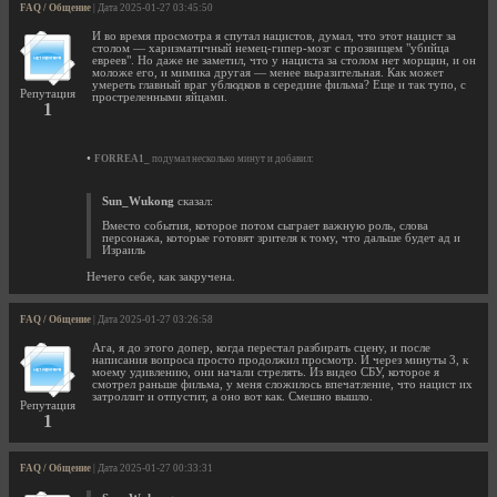
FAQ / Общение
| Дата 2025-01-27 03:45:50
И во время просмотра я спутал нацистов, думал, что этот нацист за
столом — харизматичный немец-гипер-мозг с прозвищем "убийца
евреев". Но даже не заметил, что у нациста за столом нет морщин, и он
моложе его, и мимика другая — менее выразительная. Как может
умереть главный враг ублюдков в середине фильма? Еще и так тупо, с
Репутация
простреленными яйцами.
1
•
FORREA1_
подумал несколько минут и добавил:
Sun_Wukong
сказал:
Вместо события, которое потом сыграет важную роль, слова
персонажа, которые готовят зрителя к тому, что дальше будет ад и
Израиль
Нечего себе, как закручена.
FAQ / Общение
| Дата 2025-01-27 03:26:58
Ага, я до этого допер, когда перестал разбирать сцену, и после
написания вопроса просто продолжил просмотр. И через минуты 3, к
моему удивлению, они начали стрелять. Из видео СБУ, которое я
смотрел раньше фильма, у меня сложилось впечатление, что нацист их
затроллит и отпустит, а оно вот как. Смешно вышло.
Репутация
1
FAQ / Общение
| Дата 2025-01-27 00:33:31