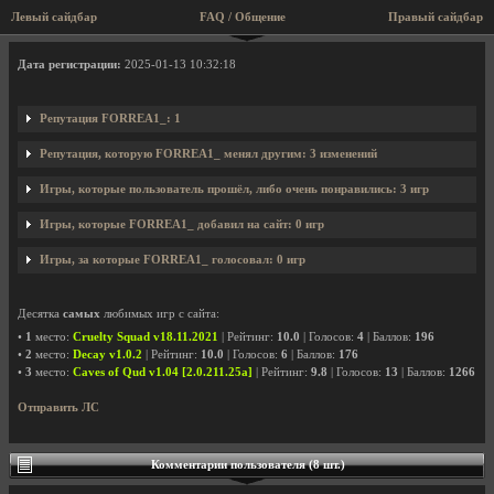
Левый сайдбар
FAQ / Общение
Правый сайдбар
Профиль пользователя FORREA1_
Дата регистрации:
2025-01-13 10:32:18
Репутация FORREA1_: 1
Репутация, которую FORREA1_ менял другим: 3 изменений
Игры, которые пользователь прошёл, либо очень понравились: 3 игр
Игры, которые FORREA1_ добавил на сайт: 0 игр
Игры, за которые FORREA1_ голосовал: 0 игр
Десятка
самых
любимых игр с сайта:
•
1
место:
Cruelty Squad v18.11.2021
| Рейтинг:
10.0
| Голосов:
4
| Баллов:
196
•
2
место:
Decay v1.0.2
| Рейтинг:
10.0
| Голосов:
6
| Баллов:
176
•
3
место:
Caves of Qud v1.04 [2.0.211.25a]
| Рейтинг:
9.8
| Голосов:
13
| Баллов:
1266
Отправить ЛС
Комментарии пользователя (8 шт.)