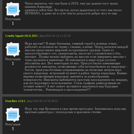
Читал значится, что там было в 2019, там где деанон того трапа
именем-Александр
админом сайта был. Без шуток, начал задыхаться от того как писал
HITMAN1, и даже не в сути текста дела,хотя дебри леса те еще.
Репутация
1
Cruelty Squad v18.11.2021
| Дата 2025-01-23 11:25:20
Игра крутая!! В мире биопанка, главный герой в зеленых очках,
работает ассасином на червя с глазами, в кепке. Перед началом каждой
миссии представлен широкий ассортименте оружия. Одни из
присутствующего это; гранатометы, пистолет с глушителем-и без,
автомат . Пушки можно выбивать на миссии если завершить миссию с
Репутация
этим оружием в инвентаре. Из имплантов в мире игры состоит
1
абсолютно все. Вот некоторые из них: Присутствуют изменяющие
реальности импланты, позволяющие себя почувствовать их владельцу -
богом. прыгуны-ботинки отправлющими на несколько метров верх
своего владельца. встроеный пулемет в район черепа владельца. Кишки-
веревка позволяющая владельцу цыплятса за разнообразные
поверхности. Импланты выбиваются простым нахождением на локации,
для последующего использование. Стиль графики равнодушным не
оставит некого! А вот сюжет заставится задуматься над будущим
человечества... Рекомендую к прохожденею!!!
Fran Bow v1.0.1
| Дата 2025-01-23 10:49:22
Игру эту еще Куплинов в свое время проходил. Запомнилась игра как
мрачная адвенчура с психодэлам и красивом стилям.
Репутация
1