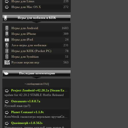
Игры для Linux
239
Игры для Mac OS X
272
Игры для мобилок и КПК
Игры для Android
1683
Игры для iPhone
309
Игры для iPad
24
Java-игры для мобилки
231
Игры для КПК (Pocket PC)
78
Игры для Symbian
51
Русские версии игр
563
Последние комментарии
+ сообщения из FAQ
Project Zomboid v42.20.2a [Steam Early Access]
update for 42.20.2 STABLE Hotfix Released
Ostranauts v1.0.0.7a
Русский язык где?)
Planet Centauri v1.1.0c
KotoWenik сказал:игра нереально крутаяСпасибо )))
Quasimorph v1.0.562s
Началоооось, теперь каждый день новые фиксики, баг