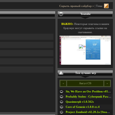
Скрыть правый сайдбар »
| Тема:
Youtube
ВАЖНО:
Некоторые плагины в вашем
браузере могут скрывать ссылки на
скачивание.
Топ лучших игр
«
Август'26
»
Sir, We Have an Orc Problem v05.08.2026
Probably Stolen - Cyberpunk Pawnshop Simulator v048c [Playtest]
Quasimorph v1.0.562s
Core of Genesis v1.0.0-rc.4
Project Zomboid v42.20.2a [Steam Early Access]