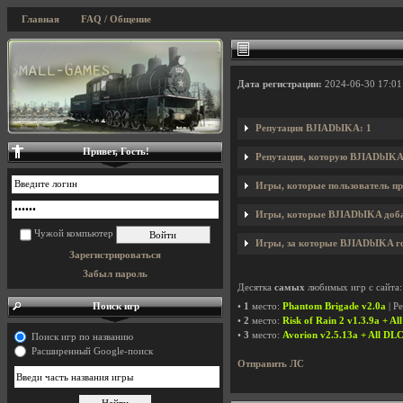
Главная
FAQ / Общение
Дата регистрации:
2024-06-30 17:01
Репутация BJIADbIKA: 1
Привет, Гость!
Репутация, которую BJIADbIKA
Игры, которые пользователь пр
Игры, которые BJIADbIKA добав
Чужой компьютер
Игры, за которые BJIADbIKA го
Зарегистрироваться
Забыл пароль
Десятка
самых
любимых игр с сайта:
Поиск игр
•
1
место:
Phantom Brigade v2.0a
| Р
•
2
место:
Risk of Rain 2 v1.3.9a + Al
•
3
место:
Avorion v2.5.13a + All DLC
Поиск игр по названию
Расширенный Google-поиск
Отправить ЛС