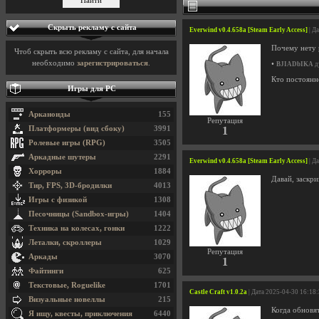
Скрыть рекламу с сайта
Everwind v0.4.658a [Steam Early Access]
| Д
Почему нету р
Чтоб скрыть всю рекламу с сайта, для начала
необходимо
зарегистрироваться
.
•
BJIADbIKA
д
Кто постоянн
Игры для PC
Арканоиды
155
Репутация
Платформеры (вид сбоку)
3991
1
Ролевые игры (RPG)
3505
Аркадные шутеры
2291
Everwind v0.4.658a [Steam Early Access]
| Д
Хорроры
1884
Давай, заскри
Тир, FPS, 3D-бродилки
4013
Игры с физикой
1308
Песочницы (Sandbox-игры)
1404
Техника на колесах, гонки
1222
Леталки, скроллеры
1029
Репутация
Аркады
3070
1
Файтинги
625
Текстовые, Roguelike
1701
Castle Craft v1.0.2a
| Дата 2025-04-30 16:18
Визуальные новеллы
215
Когда обновя
Я ищу, квесты, приключения
6440