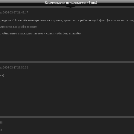
Комментарии пользователя (4 шт.)
ата 2026-03-27 21:45:17
аздачи ? А насчёт кооператива на пиратке, давно есть работающий фикс (и это не тот кото
умал несколько дней и добавил:
о обновляет с каждым патчем - храни тебя Бог, спасибо
ата 2026-03-17 23:50:32
нь)
:38
т?