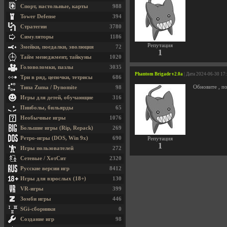
Спорт, настольные, карты
988
Tower Defense
394
Стратегии
3780
Симуляторы
1186
Репутация
Змейки, поедалки, эволюция
72
1
Тайм менеджмент, тайкуны
1020
Головоломки, пазлы
3035
Phantom Brigade v2.0a
| Дата 2024-06-30 17
Три в ряд, цепочки, тетрисы
686
Обновите , п
Типа Zuma / Dynomite
98
Игры для детей, обучающие
316
Пинболы, бильярды
65
Необычные игры
1076
Большие игры (Rip, Repack)
269
Ретро-игры (DOS, Win 9x)
690
Репутация
1
Игры пользователей
272
Сетевые / ХотСит
2320
Русские версии игр
8412
Игры для взрослых (18+)
130
VR-игры
399
Зомби игры
446
SGi-сборники
0
Создание игр
98