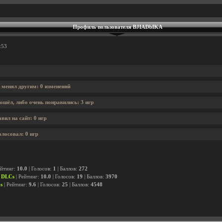
Профиль пользователя BJIADbIKA
:53
 менял другим: 0 изменений
ошёл, либо очень понравились: 3 игр
ил на сайт: 0 игр
лосовал: 0 игр
ейтинг:
10.0
| Голосов:
1
| Баллов:
272
l DLCs
| Рейтинг:
10.0
| Голосов:
19
| Баллов:
3970
s
| Рейтинг:
9.6
| Голосов:
25
| Баллов:
4548