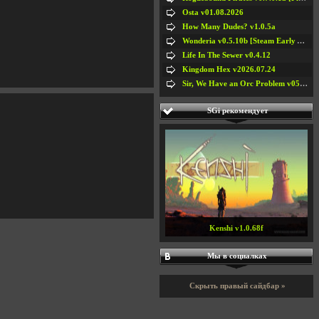
Osta v01.08.2026
How Many Dudes? v1.0.5a
Wonderia v0.5.10b [Steam Early Access]
Life In The Sewer v0.4.12
Kingdom Hex v2026.07.24
Sir, We Have an Orc Problem v05.08.2026
SGi рекомендует
Kenshi v1.0.68f
Мы в социалках
Скрыть правый сайдбар »