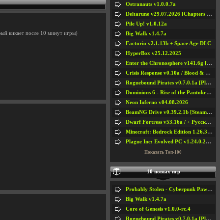
Ostranauts v1.0.0.7a
Deltarune v29.07.2026 [Chapters 1-5] / + RUS [Chapters 1-5]
Pile Up! v1.0.12a
рый кикает после 10 минут игры)
Big Walk v1.4.7a
Factorio v2.1.13b + Space Age DLC
HyperBox v25.12.2025
Enter the Chronosphere v141.6g [Steam Early Access]
Crisis Response v0.10a / Blood & Bullet
Roguebound Pirates v0.7.0.1a [Playtest]
Dominions 6 - Rise of the Pantokrator v6.35a
Neon Inferno v04.08.2026
BeamNG Drive v0.39.2.1b [Steam Early Access]
Dwarf Fortress v53.16a / + Русская Версия v50.12a
Minecraft: Bedrock Edition 1.26.33.1a / + TLauncher v2.89
Plague Inc: Evolved PC v1.24.0.2a + All DLCs
Показать Топ-100
10 новых игр
Probably Stolen - Cyberpunk Pawnshop Simulator v048c [Playtest]
Big Walk v1.4.7a
Core of Genesis v1.0.0-rc.4
Roguebound Pirates v0.7.0.1a [Playtest]