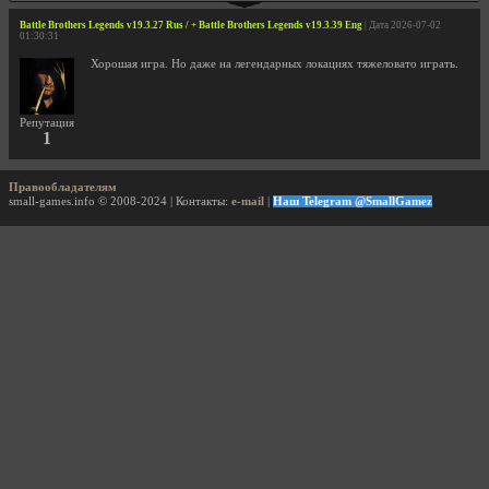
Battle Brothers Legends v19.3.27 Rus / + Battle Brothers Legends v19.3.39 Eng
| Дата 2026-07-02
01:30:31
Хорошая игра. Но даже на легендарных локациях тяжеловато играть.
Репутация
1
Правообладателям
small-games.info © 2008-2024 | Контакты:
e-mail
|
Наш Telegram @SmallGamez