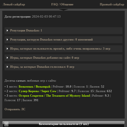
Левый сайдбар
FAQ / Общение
Правый сайдбар
Профиль пользователя Dunadan
Дата регистрации:
2024-02-03 00:47:13
Репутация Dunadan: 1
Репутация, которую Dunadan менял другим: 0 изменений
Игры, которые пользователь прошёл, либо очень понравились: 3 игр
Игры, которые Dunadan добавил на сайт: 0 игр
Игры, за которые Dunadan голосовал: 0 игр
Десятка
самых
любимых игр с сайта:
•
1
место:
Бонампак / Bonampak
| Рейтинг:
10.0
| Голосов:
1
| Баллов:
52
•
2
место:
Супер Корова / Super Cow
| Рейтинг:
9.7
| Голосов:
15
| Баллов:
632
•
3
место:
Остров Секретов / The Treasures of Mystery Island
| Рейтинг:
9.3
|
Голосов:
17
| Баллов:
391
Отправить ЛС
Комментарии пользователя (1 шт.)