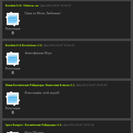
Resident Evil / Обитель зла
| Дата 2015-03-07 19:04:47
Одна из Моих Любимых!
Репутация
0
Resident Evil Revelations v1.0
| Дата 2015-03-07 19:04:23
Атмосферная Игра
Репутация
0
Мини Космические Рейнджеры: Нашествие Клисан v1.2
| Дата 2015-03-07 19:03:03
Я восхищён этой игрой!
Репутация
0
Space Rangers / Космические Рейнджеры v1.6
| Дата 2015-03-07 19:02:45
Игра Шедевр