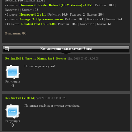
Голосов:
108
| Баллов:
22513
•
7
место:
Homeworld: Raider Retreat (OEM Version) v1.051
| Рейтинг:
10.0
|
Голосов:
4
| Баллов:
108
•
8
место:
Homeworld 2 v1.1
| Рейтинг:
10.0
| Голосов:
2
| Баллов:
284
•
9
место:
Аллоды 3: Проклятые земли
| Рейтинг:
10.0
| Голосов:
21
| Баллов:
324
•
10
место:
Resident Evil 4 v1.00.04
| Рейтинг:
10.0
| Голосов:
3
| Баллов:
61
Отправить ЛС
Комментарии пользователя (8 шт.)
Resident Evil 3: Nemesis / Обитель Зла 3 - Немезис
| Дата 2015-03-07 19:06:05
Ночью играть жутко!
Репутация
0
Resident Evil 4 v1.00.04
| Дата 2015-03-07 19:05:25
Приятная графика и жуткая атмасфера
Репутация
0