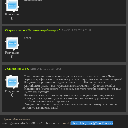
Репутация
0
Сборник квестов \"Космические рейнджеры\"
| Дата 2015-03-07 19:02:29
Класс
Репутация
0
7 Grand Steps v1.007
| Дата 2013-12-15 10:42:42
Мне очень понравилась эта игра , и не смотря на то что она Явна
сырая, и графика как токовая отсутствует, при это - затягивает всерьёз!
И задумка и реализация, душе приятна..... , Но вот то что на
Английском языке - всё удовольствие на смарку, - Хочется хотябы
Машинного "гугловского" перевода, для того чтобы понять о чём там
Репутация
"карточки гутарят"
0
Настолько зажёгся что хочу хотябы и Сам перевести, подскажите
пожалуйста - где -нибудь есть сайты посвещённые "русификации",
чтобы почитать как это делается.
В Яндексе искал, но нахожу программы, используя которые не могу
допонять как переводить!
Правообладателям
small-games.info © 2008-2024 | Контакты:
e-mail
|
Наш Telegram @SmallGamez