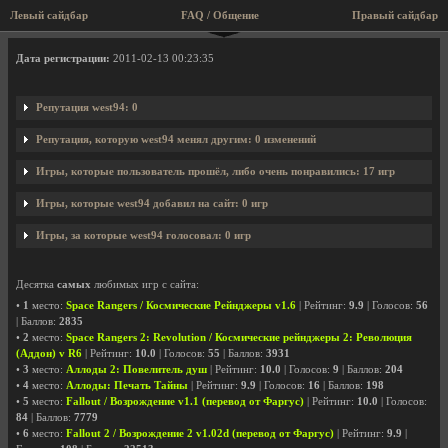
Левый сайдбар
FAQ / Общение
Правый сайдбар
Профиль пользователя west94
Дата регистрации:
2011-02-13 00:23:35
Репутация west94: 0
Репутация, которую west94 менял другим: 0 изменений
Игры, которые пользователь прошёл, либо очень понравились: 17 игр
Игры, которые west94 добавил на сайт: 0 игр
Игры, за которые west94 голосовал: 0 игр
Десятка
самых
любимых игр с сайта:
•
1
место:
Space Rangers / Космические Рейнджеры v1.6
| Рейтинг:
9.9
| Голосов:
56
| Баллов:
2835
•
2
место:
Space Rangers 2: Revolution / Космические рейнджеры 2: Революция
(Аддон) v R6
| Рейтинг:
10.0
| Голосов:
55
| Баллов:
3931
•
3
место:
Аллоды 2: Повелитель душ
| Рейтинг:
10.0
| Голосов:
9
| Баллов:
204
•
4
место:
Аллоды: Печать Тайны
| Рейтинг:
9.9
| Голосов:
16
| Баллов:
198
•
5
место:
Fallout / Возрождение v1.1 (перевод от Фаргус)
| Рейтинг:
10.0
| Голосов:
84
| Баллов:
7779
•
6
место:
Fallout 2 / Возрождение 2 v1.02d (перевод от Фаргус)
| Рейтинг:
9.9
|