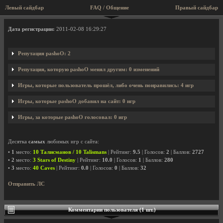
Левый сайдбар
FAQ / Общение
Правый сайдбар
Профиль пользователя pashoO
Дата регистрации:
2011-02-08 16:29:27
Репутация pashoO: 2
Репутация, которую pashoO менял другим: 0 изменений
Игры, которые пользователь прошёл, либо очень понравились: 4 игр
Игры, которые pashoO добавил на сайт: 0 игр
Игры, за которые pashoO голосовал: 0 игр
Десятка
самых
любимых игр с сайта:
•
1
место:
10 Талисманов / 10 Talismans
| Рейтинг:
9.5
| Голосов:
2
| Баллов:
2727
•
2
место:
3 Stars of Destiny
| Рейтинг:
10.0
| Голосов:
1
| Баллов:
280
•
3
место:
40 Caves
| Рейтинг:
0.0
| Голосов:
0
| Баллов:
32
Отправить ЛС
Комментарии пользователя (1 шт.)