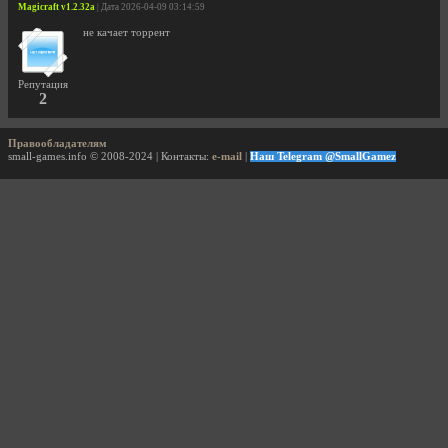
Magicraft v1.2.32a
| Дата 2026-04-09 03:14:59
не качает торрент
Репутация
2
Правообладателям
small-games.info © 2008-2024 | Контакты:
e-mail
|
Наш Telegram @SmallGamez