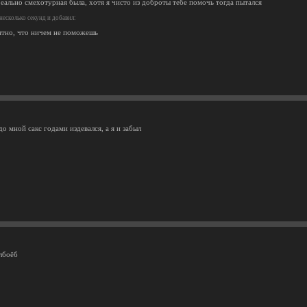
еально смехотурная была, хотя я чисто из доброты тебе помочь тогда пытался
есколько секунд и добавил:
тно, что ничем не поможешь
до мной сакс годами издевался, а я и забыл
лбоёб