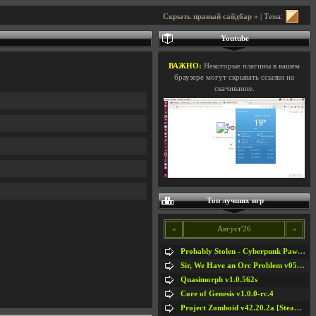
Скрыть правый сайдбар »
| Тема:
Youtube
ВАЖНО:
Некоторые плагины в вашем
браузере могут скрывать ссылки на
скачивание.
Топ лучших игр
«
Август'26
»
Probably Stolen - Cyberpunk Pawnshop Simulator v048c [Playtest]
Sir, We Have an Orc Problem v05.08.2026
Quasimorph v1.0.562s
Core of Genesis v1.0.0-rc.4
Project Zomboid v42.20.2a [Steam Early Access]