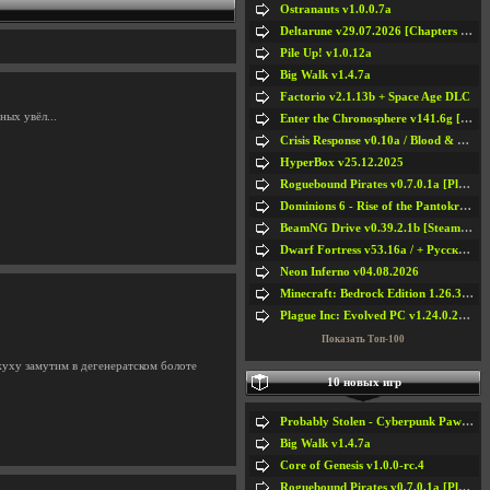
Ostranauts v1.0.0.7a
Deltarune v29.07.2026 [Chapters 1-5] / + RUS [Chapters 1-5]
Pile Up! v1.0.12a
Big Walk v1.4.7a
Factorio v2.1.13b + Space Age DLC
ных увёл...
Enter the Chronosphere v141.6g [Steam Early Access]
Crisis Response v0.10a / Blood & Bullet
HyperBox v25.12.2025
Roguebound Pirates v0.7.0.1a [Playtest]
Dominions 6 - Rise of the Pantokrator v6.35a
BeamNG Drive v0.39.2.1b [Steam Early Access]
Dwarf Fortress v53.16a / + Русская Версия v50.12a
Neon Inferno v04.08.2026
Minecraft: Bedrock Edition 1.26.33.1a / + TLauncher v2.89
Plague Inc: Evolved PC v1.24.0.2a + All DLCs
Показать Топ-100
жуху замутим в дегенератском болоте
10 новых игр
Probably Stolen - Cyberpunk Pawnshop Simulator v048c [Playtest]
Big Walk v1.4.7a
Core of Genesis v1.0.0-rc.4
Roguebound Pirates v0.7.0.1a [Playtest]