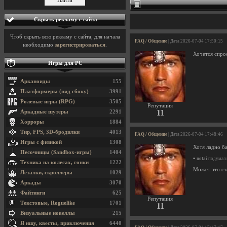
Скрыть рекламу с сайта
Чтоб скрыть всю рекламу с сайта, для начала
FAQ / Общение
| Дата 2026-07-04 17:50:15
необходимо
зарегистрироваться
.
Хочется спро
Игры для PC
Арканоиды
155
Платформеры (вид сбоку)
3991
Ролевые игры (RPG)
3505
Репутация
11
Аркадные шутеры
2291
Хорроры
1884
Тир, FPS, 3D-бродилки
4013
FAQ / Общение
| Дата 2026-07-04 17:48:46
Игры с физикой
1308
Хотя ладно б
Песочницы (Sandbox-игры)
1404
•
notai
подумал н
Техника на колесах, гонки
1222
Может это ст
Леталки, скроллеры
1029
Аркады
3070
Файтинги
625
Репутация
Текстовые, Roguelike
1701
11
Визуальные новеллы
215
Я ищу, квесты, приключения
6440