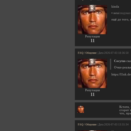
kinda
•
notai
подумал н
ещё до того,
Репутация
11
FAQ / Общение
| Дата 2026-07-03 18:36:50
Cocytus
ска
Очки-реальн
https://l1nk.d
Репутация
11
Кстати,
сгорит т
что, пра
FAQ / Общение
| Дата 2026-07-03 13:55:34