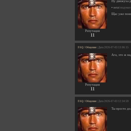
Ну движуха р
•
notai
подумал н
Щас уже поня
Репутация
11
FAQ / Общение
| Дата 2026-07-03 13:06:15
Ага, это ж на
Репутация
11
FAQ / Общение
| Дата 2026-07-03 12:34:59
Ты просто до