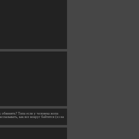
х обвинять? Типа если у человека жопа
ссказывать, как все вокруг байтятся (хз на