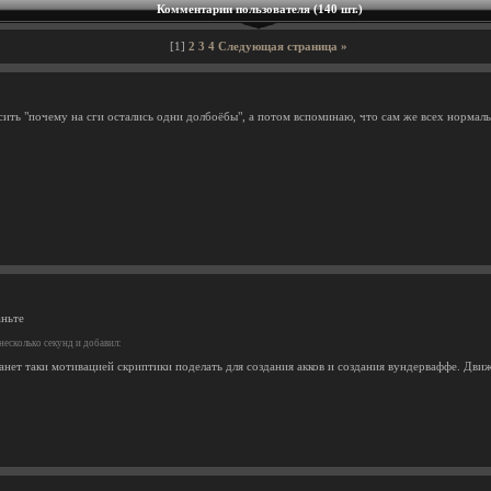
Комментарии пользователя (140 шт.)
[1]
2
3
4
Следующая страница »
сить "почему на сги остались одни долбоёбы", а потом вспоминаю, что сам же всех нормаль
аньте
есколько секунд и добавил:
анет таки мотивацией скриптики поделать для создания акков и создания вундерваффе. Дви