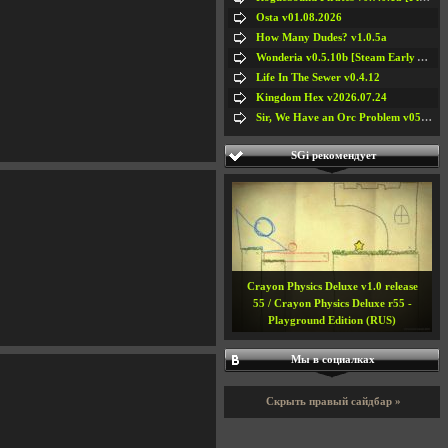
Osta v01.08.2026
How Many Dudes? v1.0.5a
Wonderia v0.5.10b [Steam Early Access]
Life In The Sewer v0.4.12
Kingdom Hex v2026.07.24
Sir, We Have an Orc Problem v05.08.2026
SGi рекомендует
Crayon Physics Deluxe v1.0 release
55 / Crayon Physics Deluxe r55 -
Playground Edition (RUS)
Мы в социалках
Скрыть правый сайдбар »