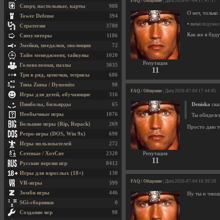
FAQ / Общение
| Дата 2026-07-04 17:47:17
Спорт, настольные, карты
988
О нет, только
Tower Defense
394
•
notai
подумал н
Стратегии
3780
Как же я буду
Симуляторы
1186
Змейки, поедалки, эволюция
72
Тайм менеджмент, тайкуны
1020
Репутация
Головоломки, пазлы
3035
11
Три в ряд, цепочки, тетрисы
686
Типа Zuma / Dynomite
98
FAQ / Общение
| Дата 2026-07-04 17:44:05
Игры для детей, обучающие
316
Пинболы, бильярды
65
Deniska
сказ
Необычные игры
1076
Ты обиделс
Большие игры (Rip, Repack)
269
Просто даю т
Ретро-игры (DOS, Win 9x)
690
Игры пользователей
272
Сетевые / ХотСит
2320
Репутация
11
Русские версии игр
8412
Игры для взрослых (18+)
130
FAQ / Общение
| Дата 2026-07-04 16:39:28
VR-игры
399
Зомби игры
446
Ну ты и чмош
SGi-сборники
0
Создание игр
98