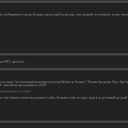
им сообщением я сделал больше для русской культуры, чем средний сги-патриот за всю свою
govNET, простите
нт на игры "постапокалиптическая стратегия Войны за бензин", "боевая бродилка Урус Дроч
: симулятор программиста 2026"
несколько минут и добавил:
т три банана и корочка ржаного хлеба, большего мне не надо, ведь я за духовный русский 