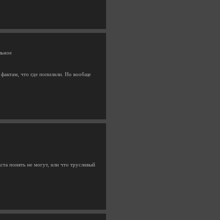
льное
 фактам, что где попилили. Но вообще
кста понять не могут, или что трусливый