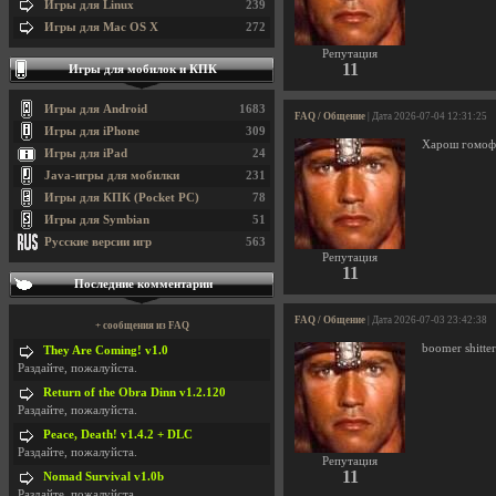
Игры для Linux
239
Игры для Mac OS X
272
Репутация
11
Игры для мобилок и КПК
Игры для Android
1683
FAQ / Общение
| Дата 2026-07-04 12:31:25
Игры для iPhone
309
Харош гомоф
Игры для iPad
24
Java-игры для мобилки
231
Игры для КПК (Pocket PC)
78
Игры для Symbian
51
Русские версии игр
563
Репутация
11
Последние комментарии
FAQ / Общение
| Дата 2026-07-03 23:42:38
+ сообщения из FAQ
boomer shitte
They Are Coming! v1.0
Раздайте, пожалуйста.
Return of the Obra Dinn v1.2.120
Раздайте, пожалуйста.
Peace, Death! v1.4.2 + DLC
Раздайте, пожалуйста.
Репутация
11
Nomad Survival v1.0b
Раздайте, пожалуйста.