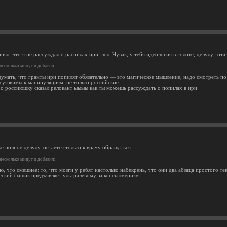
нял, что я не рассуждал о распилах ири, лол. Чувак, у тебя идеология в голове, делулу тота
несколько минут и добавил:
думать, что гранты ири попилят обязательно — это магическое мышление, надо смотреть по
 уязвимы к манипуляциям, не только российские
про россиюшку сказал релокант ыыыы как ты можешь рассуждать о попилах в ири
е полное делулу, остаётся только к врачу обращаться
несколько минут и добавил:
ю, что смешнее: то, что мозги у ребят настолько набекрень, что они два абзаца простого те
еский фашик предъявляет ультралевому за консьюмеризм