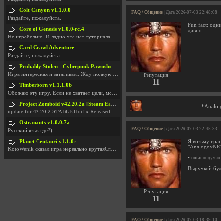
Colt Canyon v1.1.0.0
FAQ / Общение
| Дата 2026-07-03 22:48:08
Раздайте, пожалуйста.
Fun fact: одн
Core of Genesis v1.0.0-rc.4
давно
Не играбельно. И ладно что нет туториала и ничего
Card Crawl Adventure
Раздайте, пожалуйста.
Probably Stolen - Cyberpunk Pawnshop Simulator v048c [Playtest]
Игра интересная и затягивает. Жду полную версию, т
Репутация
11
Timberborn v1.1.1.0b
Обожаю эту игру. Если не хватает цели, можно чудо
Project Zomboid v42.20.2a [Steam Early Access]
*Analo.
update for 42.20.2 STABLE Hotfix Released
Ostranauts v1.0.0.7a
FAQ / Общение
| Дата 2026-07-03 22:45:33
Русский язык где?)
Planet Centauri v1.1.0c
Я возьму гра
"AnalogovNET
KotoWenik сказал:игра нереально крутаяСпасибо )))
•
notai
подумал 
Выручкой буде
Репутация
11
FAQ / Общение
| Дата 2026-07-03 18:39:10