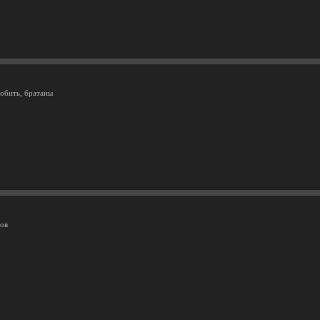
обить, братаны
rов