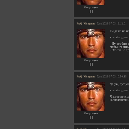
Репутация
11
FAQ / Общение
| Дата 2026-07-03 12:12:01
Ты даже не по
•
notai
подумал 
- Ну вообще 
любые гранты
- Эээ ты чё 
Репутация
11
FAQ / Общение
| Дата 2026-07-03 10:50:15
Да уж, тут уж
•
notai
подумал 
Я даже не зна
капиталистич
Репутация
11