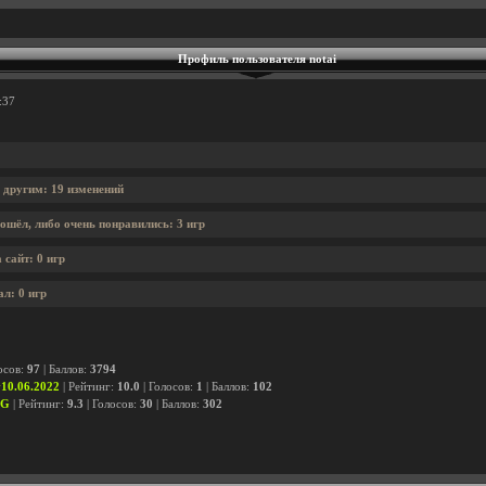
Профиль пользователя notai
:37
 другим: 19 изменений
ошёл, либо очень понравились: 3 игр
 сайт: 0 игр
ал: 0 игр
осов:
97
| Баллов:
3794
10.06.2022
| Рейтинг:
10.0
| Голосов:
1
| Баллов:
102
OG
| Рейтинг:
9.3
| Голосов:
30
| Баллов:
302