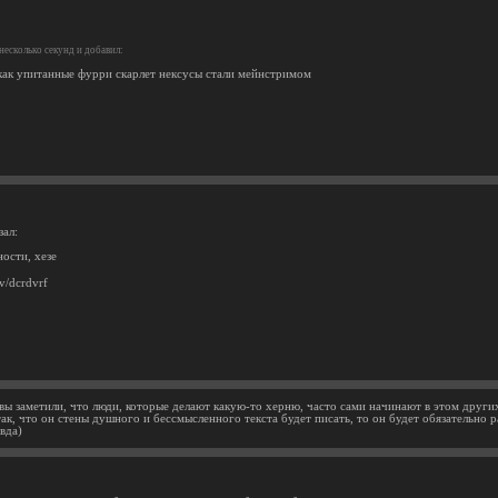
есколько секунд и добавил:
 как упитанные фурри скарлет нексусы стали мейнстримом
зал:
ости, хезе
ev/dcrdvrf
 вы заметили, что люди, которые делают какую-то херню, часто сами начинают в этом други
ак, что он стены душного и бессмысленного текста будет писать, то он будет обязательно ра
вда)