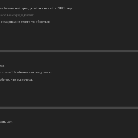
 не баньте мой тридцатый акк на сайте 2009 года...
есколько секунд и добавил:
 с пацанами в телеге-то общаться
ал:
я чтоль? На обиженных воду носят.
ебе то, что ты хочешь
ник, лол