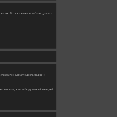
 жизнь. Хоть я и выписал себя из русских
еславович и Капустный властелин" и
капитализм, а не за бездуховный западный