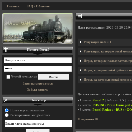
Главная
FAQ / Общение
Дата регистрации:
2023-05-26 23:04
Репутация notai: 11
Привет, Гость!
Репутация, которую notai менял
Игры, которые пользователь пр
Игры, которые notai добавил на
Чужой компьютер
Игры, за которые notai голосов
Зарегистрироваться
Забыл пароль
Десятка
самых
любимых игр с сайта:
Поиск игр
•
1
место:
Postal 2
| Рейтинг:
9.5
| Гол
•
2
место:
POSTAL: Brain Damaged v
•
3
место:
Postal Redux / +RUS / +G
Поиск игр по названию
Расширенный Google-поиск
Отправить ЛС