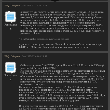
FAQ / Общение
| Дата 2025-07-13 20:11:13
Бюджет ту уж просто на что пенсии 8к хватит. Старый ПК-то не такой
плохой вообще, как может показаться, он хоть и собран за 5к, из
которых 1,5к - китайский контрафактный SSD, тем не менее работает
прям шустро всё, только БСОДит т.к. материнка 2008 года при смерти
уже. За советы благодарю. Индюшатину оно и новую потянет,
Репутация
наверное, а вот что-то посложнее думаю да, буду смотреть до 2015-
2
16, ибо по сути с тех пор- всё равно мало чего путного появилось,
наверное. Видеокарта скорее всего будет GT630 4 Gb, если повезет её
ухватить сейчас
•
DeadSeptember
думал несколько часов и добавил:
о ужас что я за гумно заказал. Там ж 4 гига как собаке пятая нога при
DDR3 и 128 битах. Лажа в общем конкретная, а не затычка
FAQ / Общение
| Дата 2025-07-08 08:23:52
Сейчас-то у меня 8 гб DDR2, проц Phenom II x4 850, за счёт SSD ещё
десятка 64 битная, LTSC 21h2
Но уже вот думаю вместо данного компа лучше настроить фирменный
HP Pro 6300 MT. Только там с БП ужас, ни одного молекса, и
Репутация
обновления биоса беспонтовые, из-за этого видеокарты только без доп
2
питания можно поставить и то старые, а следовательно 9800 GT будет
в пролёте т.к. думаю если через переходник подключить к SATA
питанию то погорит
По идее сборка будет что-то типа 16-20 Гб DDR3, проц ксеон на
подобие i7-3770 (сокет там LGA1150), SSD из старого компа
переставить, ну а видеокарта наверное что-то на подобие Родион
HD7450 или Geforce GT630, наверное получится даже хуже 9800 GT, а
куда деваться. Можно было бы по идее и какую-нибудь GTX 750Ti
воткнуть, но опять же проблемный биос и дорого.
В новом системнике там хотя бы USB 3.0, SATA 3, оперативы ставится
до 32 гб а не 8, сокет посвежее, но всё равно даже UEFI ещё нет :(