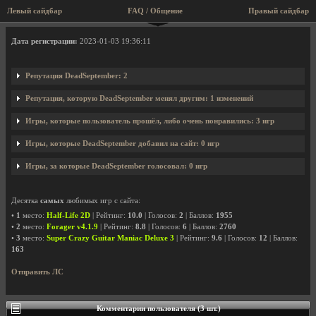
Левый сайдбар
FAQ / Общение
Правый сайдбар
Профиль пользователя DeadSeptember
Дата регистрации:
2023-01-03 19:36:11
Репутация DeadSeptember: 2
Репутация, которую DeadSeptember менял другим: 1 изменений
Игры, которые пользователь прошёл, либо очень понравились: 3 игр
Игры, которые DeadSeptember добавил на сайт: 0 игр
Игры, за которые DeadSeptember голосовал: 0 игр
Десятка
самых
любимых игр с сайта:
•
1
место:
Half-Life 2D
| Рейтинг:
10.0
| Голосов:
2
| Баллов:
1955
•
2
место:
Forager v4.1.9
| Рейтинг:
8.8
| Голосов:
6
| Баллов:
2760
•
3
место:
Super Crazy Guitar Maniac Deluxe 3
| Рейтинг:
9.6
| Голосов:
12
| Баллов:
163
Отправить ЛС
Комментарии пользователя (3 шт.)