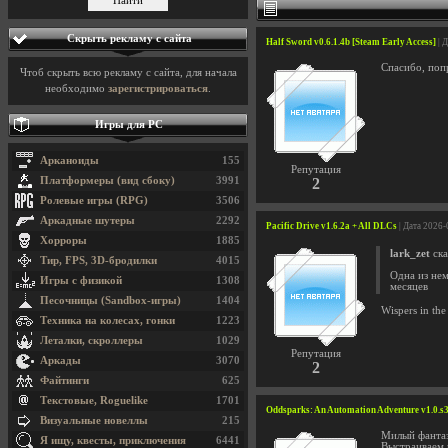
Скрыть рекламу с сайта
Half Sword v0.6.1.4b [Steam Early Access]
| 
Спасибо, поп
Чтоб скрыть всю рекламу с сайта, для начала
необходимо
зарегистрироваться
.
Игры для PC
Арканоиды
155
Репутация
Платформеры (вид сбоку)
3991
2
Ролевые игры (RPG)
3506
Аркадные шутеры
2292
Pacific Drive v1.6.2a + All DLCs
| Дата 2026-
Хорроры
1885
lark_zet
ска
Тир, FPS, 3D-бродилки
4015
Одна из нем
Игры с физикой
1308
месяцев
Песочницы (Sandbox-игры)
1404
Wispers in th
Техника на колесах, гонки
1223
Леталки, скроллеры
1029
Репутация
Аркады
3070
2
Файтинги
625
Текстовые, Roguelike
1701
Oddsparks: An Automation Adventure v1.0.s
Визуальные новеллы
215
Милый фантаз
Я ищу, квесты, приключения
6441
Выстраиваем 