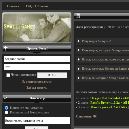
Главная
FAQ / Общение
Дата регистрации:
2020-08-05 15:59
Репутация Smoge: 2
Привет, Гость!
Репутация, которую Smoge меня
Игры, которые пользователь пр
Игры, которые Smoge добавил н
Чужой компьютер
Игры, за которые Smoge голосо
Зарегистрироваться
Забыл пароль
Десятка
самых
любимых игр с сайта:
Поиск игр
•
1
место:
Oxygen Not Included v744
•
2
место:
Pacific Drive v1.6.2a + All
•
3
место:
Mandragora v1.2.4.2147a
|
Поиск игр по названию
Расширенный Google-поиск
Отправить ЛС