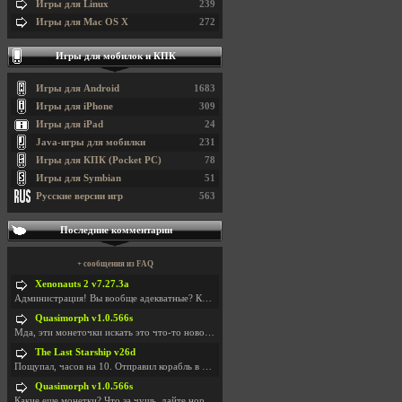
Игры для Linux
239
Игры для Mac OS X
272
Игры для мобилок и КПК
Игры для Android
1683
Игры для iPhone
309
Игры для iPad
24
Java-игры для мобилки
231
Игры для КПК (Pocket PC)
78
Игры для Symbian
51
Русские версии игр
563
Последние комментарии
+ сообщения из FAQ
Xenonauts 2 v7.27.3a
Администрация! Вы вообще адекватные? Какие монетки
Quasimorph v1.0.566s
Мда, эти монеточки искать это что-то новое в сфере
The Last Starship v26d
Пощупал, часов на 10. Отправил корабль в другую Га
Quasimorph v1.0.566s
Какие еще монетки? Что за чущь, дайте нормально ск