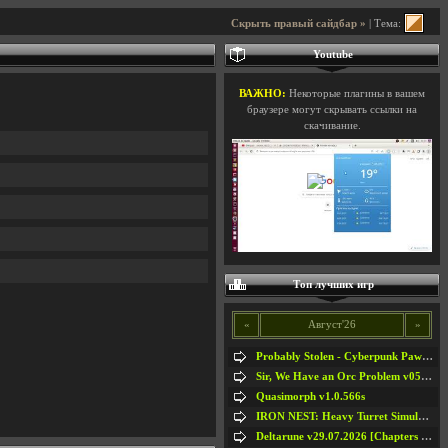
Скрыть правый сайдбар »
| Тема:
Youtube
ВАЖНО:
Некоторые плагины в вашем
браузере могут скрывать ссылки на
скачивание.
Топ лучших игр
«
Август'26
»
Probably Stolen - Cyberpunk Pawnshop Simulator v048c [Playtest]
Sir, We Have an Orc Problem v05.08.2026
Quasimorph v1.0.566s
IRON NEST: Heavy Turret Simulator v1.0a
Deltarune v29.07.2026 [Chapters 1-5] / + RUS [Chapters 1-5]