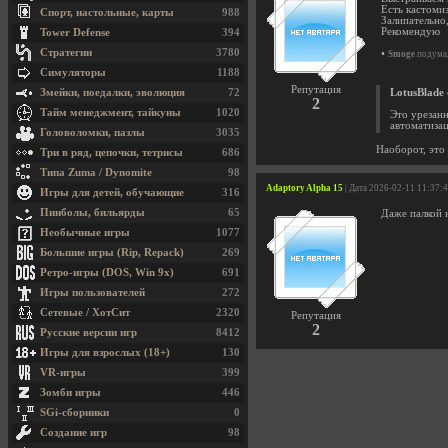
Есть кастоми
Спорт, настольные, карты
988
Залипательно
Рекомендую
Tower Defense
394
Стратегии
3780
•
Smoge
подумал
Симуляторы
1188
Репутация
Змейки, поедалки, эволюция
72
LotusBlade
2
Тайм менеджмент, тайкуны
1020
Это урезанн
автоматизац
Головоломки, пазлы
3035
Наоборот, это 
Три в ряд, цепочки, тетрисы
686
Типа Zuma / Dynomite
98
Adaptory Alpha 15
| Дата 2026-02-11 11:37:
Игры для детей, обучающие
316
Пинболы, бильярды
65
Даже палкой 
Необычные игры
1077
Большие игры (Rip, Repack)
269
Ретро-игры (DOS, Win 9x)
691
Игры пользователей
272
Сетевые / ХотСит
2320
Репутация
2
Русские версии игр
8412
Игры для взрослых (18+)
130
VR-игры
399
Зомби игры
446
SGi-сборники
0
Создание игр
98