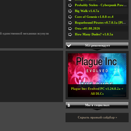
Probably Stolen - Cyberpunk Pawnshop Simulator v048c [Playtest]
Big Walk v1.4.7a
Core of Genesis v1.0.0-rc.4
Roguebound Pirates v0.7.0.1a [Playtest]
Osta v01.08.2026
той единственной механики всунули
How Many Dudes? v1.0.5a
SGi рекомендует
Plague Inc: Evolved PC v1.24.0.2a +
All DLCs
Мы в социалках
Скрыть правый сайдбар »