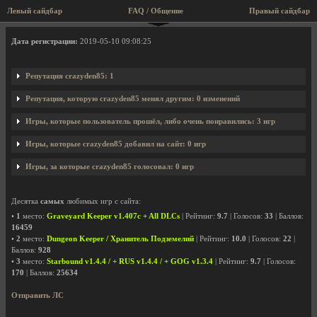
Левый сайдбар
FAQ / Общение
Правый сайдбар
Профиль пользователя crazyden85
Дата регистрации:
2019-05-10 09:08:25
Репутация crazyden85: 1
Репутация, которую crazyden85 менял другим: 0 изменений
Игры, которые пользователь прошёл, либо очень понравились: 3 игр
Игры, которые crazyden85 добавил на сайт: 0 игр
Игры, за которые crazyden85 голосовал: 0 игр
Десятка
самых
любимых игр с сайта:
•
1
место:
Graveyard Keeper v1.407c + All DLCs
| Рейтинг:
9.7
| Голосов:
33
| Баллов:
16459
•
2
место:
Dungeon Keeper / Хранитель Подземелий
| Рейтинг:
10.0
| Голосов:
22
|
Баллов:
928
•
3
место:
Starbound v1.4.4 / + RUS v1.4.4 / + GOG v1.3.4
| Рейтинг:
9.7
| Голосов:
170
| Баллов:
25634
Отправить ЛС