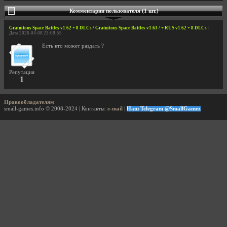
Комментарии пользователя (1 шт.)
Gratuitous Space Battles v1.62 + 8 DLCs / Gratuitous Space Battles v1.63 / + RUS v1.62 + 8 DLCs
|
Дата 2026-04-08 23:08:55
Есть кто может раздать ?
Репутация
1
Правообладателям
small-games.info © 2008-2024 | Контакты:
e-mail
|
Наш Telegram @SmallGamez