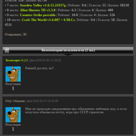
Голосов:
516
| Баллов:
42734
•
7
место:
Stardew Valley v1.6.15.24357g
| Рейтинг:
9.6
| Голосов:
55
| Баллов:
38258
•
8
место:
Alien Shooter TD v1.3.0
| Рейтинг:
6.3
| Голосов:
6
| Баллов:
480
•
9
место:
Counter-Strike portable
| Рейтинг:
10.0
| Голосов:
4
| Баллов:
526
•
10
место:
Craft The World v1.6.007 + 6 DLCs
| Рейтинг:
9.6
| Голосов:
58
| Баллов:
4511
Отправить ЛС
Комментарии пользователя (2 шт.)
Townscaper v1.2.1
| Дата 2020-07-01 11:50:02
Ранний доступ, не?
Репутация
1
FAQ / Общение
| Дата 2019-03-17 23:41:09
Мне не приходят уведомляния про обновление любимых игр, я хочу
получать обновы на почту, игра про СССР стратегия.
Репутация
1