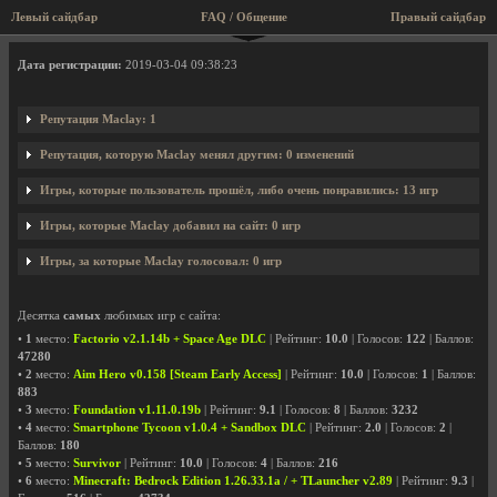
Левый сайдбар
FAQ / Общение
Правый сайдбар
Профиль пользователя Maclay
Дата регистрации:
2019-03-04 09:38:23
Репутация Maclay: 1
Репутация, которую Maclay менял другим: 0 изменений
Игры, которые пользователь прошёл, либо очень понравились: 13 игр
Игры, которые Maclay добавил на сайт: 0 игр
Игры, за которые Maclay голосовал: 0 игр
Десятка
самых
любимых игр с сайта:
•
1
место:
Factorio v2.1.14b + Space Age DLC
| Рейтинг:
10.0
| Голосов:
122
| Баллов:
47280
•
2
место:
Aim Hero v0.158 [Steam Early Access]
| Рейтинг:
10.0
| Голосов:
1
| Баллов:
883
•
3
место:
Foundation v1.11.0.19b
| Рейтинг:
9.1
| Голосов:
8
| Баллов:
3232
•
4
место:
Smartphone Tycoon v1.0.4 + Sandbox DLC
| Рейтинг:
2.0
| Голосов:
2
|
Баллов:
180
•
5
место:
Survivor
| Рейтинг:
10.0
| Голосов:
4
| Баллов:
216
•
6
место:
Minecraft: Bedrock Edition 1.26.33.1a / + TLauncher v2.89
| Рейтинг:
9.3
|