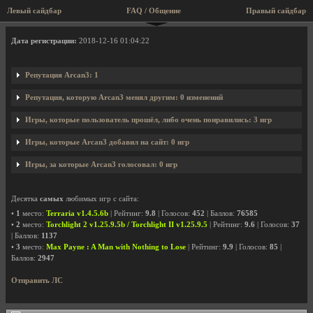
Левый сайдбар
FAQ / Общение
Правый сайдбар
Профиль пользователя Arcan3
Дата регистрации:
2018-12-16 01:04:22
Репутация Arcan3: 1
Репутация, которую Arcan3 менял другим: 0 изменений
Игры, которые пользователь прошёл, либо очень понравились: 3 игр
Игры, которые Arcan3 добавил на сайт: 0 игр
Игры, за которые Arcan3 голосовал: 0 игр
Десятка
самых
любимых игр с сайта:
•
1
место:
Terraria v1.4.5.6b
| Рейтинг:
9.8
| Голосов:
452
| Баллов:
76585
•
2
место:
Torchlight 2 v1.25.9.5b / Torchlight II v1.25.9.5
| Рейтинг:
9.6
| Голосов:
37
| Баллов:
1137
•
3
место:
Max Payne : A Man with Nothing to Lose
| Рейтинг:
9.9
| Голосов:
85
|
Баллов:
2947
Отправить ЛС