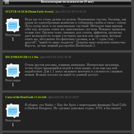
Комментарии пользователя (4 шт.)
SULFUR v0.18.3b [Steam Early Access]
| Дата 2025-01-28 14:45:56
Игра где-то очень далеко от релиза. Неимоверно скучно, бегаешь, как
дурак по однообразным комнатам и собираешь грибы и глаза с оппов.
Лута супер мало и он максимально скучный. Методом тыка варишь
себе еду, которая, опять же, максимально скучная. Никаких приколов,
только хил. Оружие тоже, никаких доп статов, эффектов, прокачка
Репутация
дает возможность только улучшить маслом или скроллом, которые
1
опять же, абсолютно без фантазии сделаны, а-ля "+ один стат, -
другой", "какой-то шанс поджечь". Гранаты надо покупать поштучно.
Короче, лучше лишний раз пройти Borderlands 2.
DICEOMANCER v1.1.18a
| Дата 2024-10-24 02:33:36
Очень крутая рисовка, плавные анимации. Интересные механики,
точно будет выдающейся игрой в этом жанре, если еще над ней
поработают. Для 1.1 имхо маловато контента и сложность слишком
низкая. Больше похоже на какой-то ранний доступ
Репутация
1
Curse of the Dead Gods v1.24.4.6b
| Дата 2022-05-26 22:58:07
В общем, это Hades + Slay the Spire с некоторыми фишками Dead Cells
и Darkest Dungeon. Но сделано довольно годно, 9/10, я бы сказал)
Репутация
1