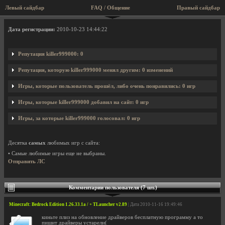
Левый сайдбар
FAQ / Общение
Правый сайдбар
Профиль пользователя killer999000
Дата регистрации:
2010-10-23 14:44:22
Репутация killer999000: 0
Репутация, которую killer999000 менял другим: 0 изменений
Игры, которые пользователь прошёл, либо очень понравились: 0 игр
Игры, которые killer999000 добавил на сайт: 0 игр
Игры, за которые killer999000 голосовал: 0 игр
Десятка
самых
любимых игр с сайта:
• Самые любимые игры еще не выбраны.
Отправить ЛС
Комментарии пользователя (7 шт.)
Minecraft: Bedrock Edition 1.26.33.1a / + TLauncher v2.89
| Дата 2010-11-16 19:49:46
киньте плиз на обновление драйверов бесплатную программу а то
пишит драйверы устарели(