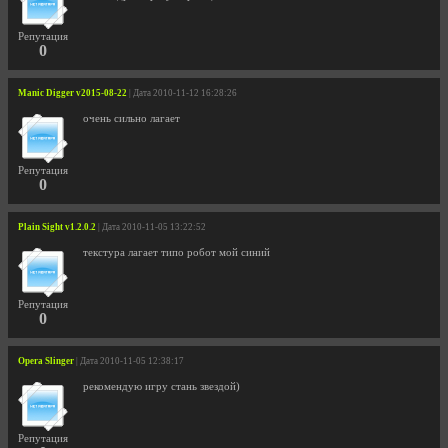
Репутация
0
Manic Digger v2015-08-22
| Дата 2010-11-12 16:28:26
очень сильно лагает
Репутация
0
Plain Sight v1.2.0.2
| Дата 2010-11-05 13:22:52
текстура лагает типо робот мой синий
Репутация
0
Opera Slinger
| Дата 2010-11-05 12:38:17
рекомендую игру стань звездой)
Репутация