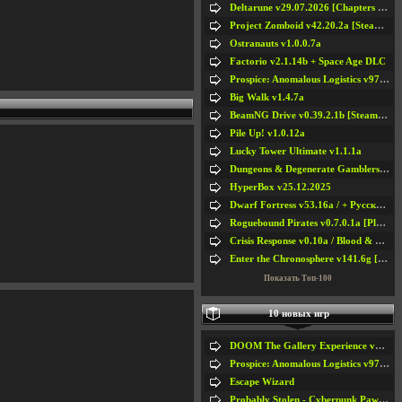
Deltarune v29.07.2026 [Chapters 1-5] / + RUS [Chapters 1-5]
Project Zomboid v42.20.2a [Steam Early Access]
Ostranauts v1.0.0.7a
Factorio v2.1.14b + Space Age DLC
Prospice: Anomalous Logistics v97 [Playtest]
Big Walk v1.4.7a
BeamNG Drive v0.39.2.1b [Steam Early Access]
Pile Up! v1.0.12a
Lucky Tower Ultimate v1.1.1a
Dungeons & Degenerate Gamblers v2.0.2a
HyperBox v25.12.2025
Dwarf Fortress v53.16a / + Русская Версия v50.12a
Roguebound Pirates v0.7.0.1a [Playtest]
Crisis Response v0.10a / Blood & Bullet
Enter the Chronosphere v141.6g [Steam Early Access]
Показать Топ-100
10 новых игр
DOOM The Gallery Experience v1.4.2
Prospice: Anomalous Logistics v97 [Playtest]
Escape Wizard
Probably Stolen - Cyberpunk Pawnshop Simulator v048c [Playtest]