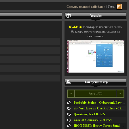
Скрыть правый сайдбар »
| Тема:
Youtube
ВАЖНО:
Некоторые плагины в вашем
браузере могут скрывать ссылки на
скачивание.
Топ лучших игр
«
Август'26
»
Probably Stolen - Cyberpunk Pawnshop Simulator v048c [Playtest]
Sir, We Have an Orc Problem v05.08.2026
Quasimorph v1.0.562s
Core of Genesis v1.0.0-rc.4
IRON NEST: Heavy Turret Simulator v1.0a