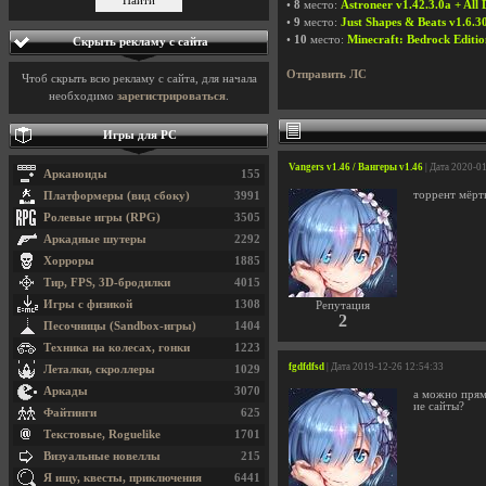
•
8
место:
Astroneer v1.42.3.0a + All
•
9
место:
Just Shapes & Beats v1.6.3
•
10
место:
Minecraft: Bedrock Editio
Скрыть рекламу с сайта
Отправить ЛС
Чтоб скрыть всю рекламу с сайта, для начала
необходимо
зарегистрироваться
.
Игры для PC
Vangers v1.46 / Вангеры v1.46
| Дата 2020-0
Арканоиды
155
торрент мёрт
Платформеры (вид сбоку)
3991
Ролевые игры (RPG)
3505
Аркадные шутеры
2292
Хорроры
1885
Тир, FPS, 3D-бродилки
4015
Игры с физикой
1308
Репутация
2
Песочницы (Sandbox-игры)
1404
Техника на колесах, гонки
1223
fgdfdfsd
| Дата 2019-12-26 12:54:33
Леталки, скроллеры
1029
Аркады
3070
а можно прям
ие сайты?
Файтинги
625
Текстовые, Roguelike
1701
Визуальные новеллы
215
Я ищу, квесты, приключения
6441