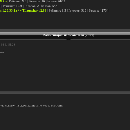
 DLCs
| Рейтинг:
9.8
| Голосов:
16
| Баллов:
6662
0
| Рейтинг:
10.0
| Голосов:
2
| Баллов:
558
n 1.26.33.1a / + TLauncher v2.89
| Рейтинг:
9.3
| Голосов:
516
| Баллов:
42734
Комментарии пользователя (2 шт.)
1-08 01:53:29
вый
ую ссылку на скачивание а не через сторонн