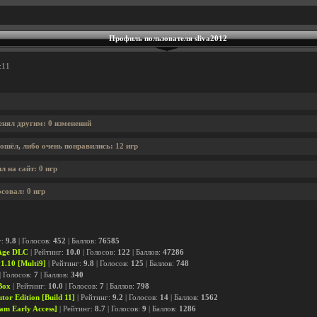
Профиль пользователя sliva2012
:11
енял другим: 0 изменений
ошёл, либо очень понравились: 12 игр
л на сайт: 0 игр
осовал: 0 игр
г:
9.8
| Голосов:
452
| Баллов:
76585
 Age DLC
| Рейтинг:
10.0
| Голосов:
122
| Баллов:
47286
v1.10 [Multi9]
| Рейтинг:
9.8
| Голосов:
125
| Баллов:
748
| Голосов:
7
| Баллов:
340
Box
| Рейтинг:
10.0
| Голосов:
7
| Баллов:
798
tor Edition [Build 11]
| Рейтинг:
9.2
| Голосов:
14
| Баллов:
1562
eam Early Access]
| Рейтинг:
8.7
| Голосов:
9
| Баллов:
1286