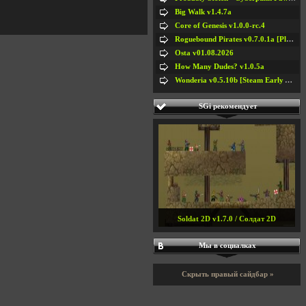
Big Walk v1.4.7a
Core of Genesis v1.0.0-rc.4
Roguebound Pirates v0.7.0.1a [Playtest]
Osta v01.08.2026
How Many Dudes? v1.0.5a
Wonderia v0.5.10b [Steam Early Access]
SGi рекомендует
Soldat 2D v1.7.0 / Солдат 2D
Мы в социалках
Скрыть правый сайдбар »