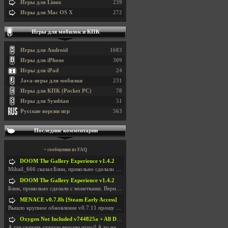
Игры для Linux
239
Игры для Mac OS X
272
Игры для мобилок и КПК
Игры для Android
1683
Игры для iPhone
309
Игры для iPad
24
Java-игры для мобилки
231
Игры для КПК (Pocket PC)
78
Игры для Symbian
51
Русские версии игр
563
Последние комментарии
+ сообщения из FAQ
DOOM The Gallery Experience v1.4.2
Mihail_666 сказал:Блин, прикольно сделали с монетк
DOOM The Gallery Experience v1.4.2
Блин, прикольно сделали с монетками. Вернулся в св
MENACE v0.7.8b [Steam Early Access]
Вышло крупное обновление v0.7.11 прошу обновить
Oxygen Not Included v744825a + All DLC
А где скачать старую версию игры? А то на новой но