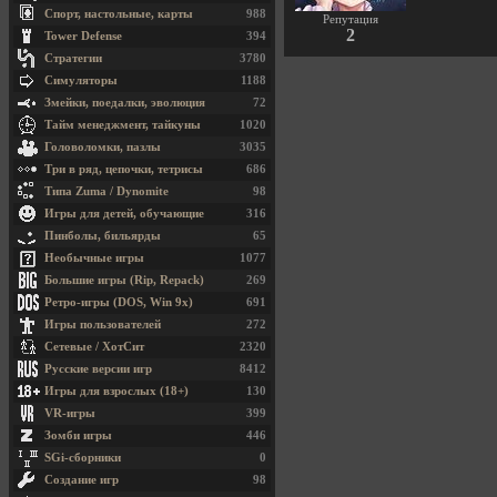
Спорт, настольные, карты
988
Репутация
2
Tower Defense
394
Стратегии
3780
Симуляторы
1188
Змейки, поедалки, эволюция
72
Тайм менеджмент, тайкуны
1020
Головоломки, пазлы
3035
Три в ряд, цепочки, тетрисы
686
Типа Zuma / Dynomite
98
Игры для детей, обучающие
316
Пинболы, бильярды
65
Необычные игры
1077
Большие игры (Rip, Repack)
269
Ретро-игры (DOS, Win 9x)
691
Игры пользователей
272
Сетевые / ХотСит
2320
Русские версии игр
8412
Игры для взрослых (18+)
130
VR-игры
399
Зомби игры
446
SGi-сборники
0
Создание игр
98