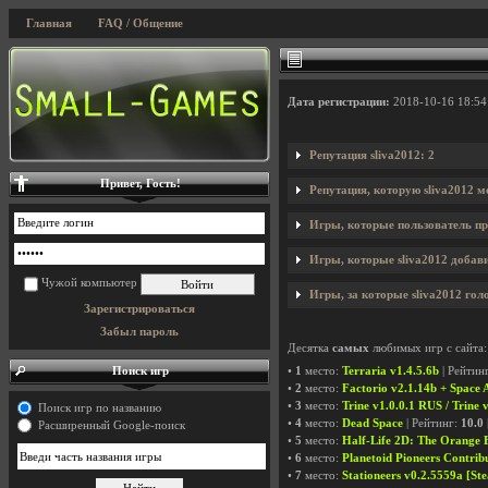
Главная
FAQ / Общение
Дата регистрации:
2018-10-16 18:54
Репутация sliva2012: 2
Привет, Гость!
Репутация, которую sliva2012 м
Игры, которые пользователь пр
Игры, которые sliva2012 добави
Чужой компьютер
Игры, за которые sliva2012 гол
Зарегистрироваться
Забыл пароль
Десятка
самых
любимых игр с сайта:
Поиск игр
•
1
место:
Terraria v1.4.5.6b
| Рейтин
•
2
место:
Factorio v2.1.14b + Space
•
3
место:
Trine v1.0.0.1 RUS / Trine 
Поиск игр по названию
•
4
место:
Dead Space
| Рейтинг:
10.0
Расширенный Google-поиск
•
5
место:
Half-Life 2D: The Orange 
•
6
место:
Planetoid Pioneers Contribu
•
7
место:
Stationeers v0.2.5559a [St