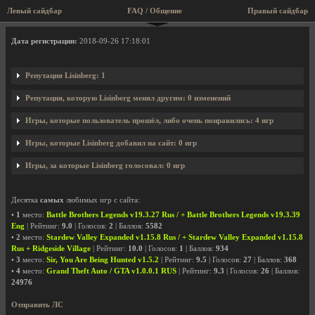
Левый сайдбар
FAQ / Общение
Правый сайдбар
Профиль пользователя Lisinberg
Дата регистрации:
2018-09-26 17:18:01
Репутация Lisinberg: 1
Репутация, которую Lisinberg менял другим: 0 изменений
Игры, которые пользователь прошёл, либо очень понравились: 4 игр
Игры, которые Lisinberg добавил на сайт: 0 игр
Игры, за которые Lisinberg голосовал: 0 игр
Десятка
самых
любимых игр с сайта:
•
1
место:
Battle Brothers Legends v19.3.27 Rus / + Battle Brothers Legends v19.3.39
Eng
| Рейтинг:
9.0
| Голосов:
2
| Баллов:
5582
•
2
место:
Stardew Valley Expanded v1.15.8 Rus / + Stardew Valley Expanded v1.15.8
Rus + Ridgeside Village
| Рейтинг:
10.0
| Голосов:
1
| Баллов:
934
•
3
место:
Sir, You Are Being Hunted v1.5.2
| Рейтинг:
9.5
| Голосов:
27
| Баллов:
368
•
4
место:
Grand Theft Auto / GTA v1.0.0.1 RUS
| Рейтинг:
9.3
| Голосов:
26
| Баллов:
24976
Отправить ЛС