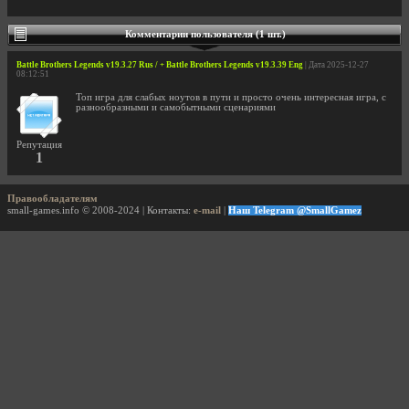
Комментарии пользователя (1 шт.)
Battle Brothers Legends v19.3.27 Rus / + Battle Brothers Legends v19.3.39 Eng
| Дата 2025-12-27
08:12:51
Топ игра для слабых ноутов в пути и просто очень интересная игра, с
разнообразными и самобытными сценариями
Репутация
1
Правообладателям
small-games.info © 2008-2024 | Контакты:
e-mail
|
Наш Telegram @SmallGamez