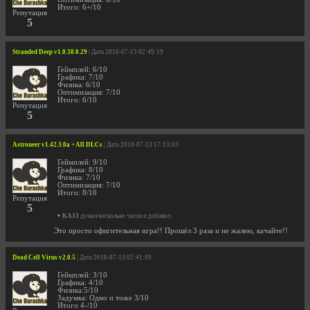
Итого: 6+/10
Репутация
5
Stranded Deep v1.0.38.0.29
| Дата 2018-07-13 02:49:19
Геймплей: 6/10
Графика: 7/10
Физика: 6/10
Оптимизация: 7/10
Итого: 6/10
Репутация
5
Astroneer v1.42.3.0a + All DLCs
| Дата 2018-07-13 17:13:03
Геймплей: 9/10
Графика: 8/10
Физика: 7/10
Оптимизация: 7/10
Итого: 8/10
Репутация
5
•
KAJJ
думал несколько часов и добавил:
Это просто офигительная игра!! Прошёл 3 раза и не жалею, качайте!!
Dead Cell Virus v2.0.5
| Дата 2018-07-13 02:41:09
Геймплей: 3/10
Графика: 4/10
Физика:5/10
Задумка: Одно и тоже 3/10
Итого 4-/10