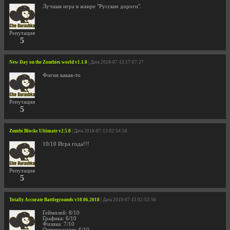
Лучшая игра в жанре "Русские дороги".
Репутация
5
New Day on the Zombies world v1.1.0
| Дата 2018-07-13 17:07:27
Фигня какая-то
Репутация
5
Zumbi Blocks Ultimate v2.5.0
| Дата 2018-07-13 02:54:50
10/10 Игра года!!!
Репутация
5
Totally Accurate Battlegrounds v10.06.2018
| Дата 2018-07-13 02:53:56
Геймплей: 8/10
Графика: 6/10
Физика: 7/10
Оптимизация: 6/10