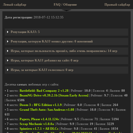
Левый сайдбар
FAQ / Общение
Правый сайдбар
Профиль пользователя KAJJ
Дата регистрации:
2018-07-12 15:12:35
Репутация KAJJ: 5
Репутация, которую KAJJ менял другим: 0 изменений
Игры, которые пользователь прошёл, либо очень понравились: 14 игр
Игры, которые KAJJ добавил на сайт: 0 игр
Игры, за которые KAJJ голосовал: 0 игр
Десятка
самых
любимых игр с сайта:
•
1
место:
Battlefield: Bad Company 2 v1.28
| Рейтинг:
10.0
| Голосов:
4
| Баллов:
80
•
2
место:
BeamNG Drive v0.39.2.1b [Steam Early Access]
| Рейтинг:
9.7
| Голосов:
40
| Баллов:
6506
•
4
место:
Doom 3 : BFG Edition v1.1.9
| Рейтинг:
0.0
| Голосов:
0
| Баллов:
264
•
5
место:
Grand Theft Auto: San Andreas v1.08
| Рейтинг:
10.0
| Голосов:
9
| Баллов:
611
•
6
место:
Papers, Please v1.4.11.124s
| Рейтинг:
9.5
| Голосов:
71
| Баллов:
5194
•
7
место:
Scrap Mechanic v1.0.0a
| Рейтинг:
9.9
| Голосов:
19
| Баллов:
3229
•
8
место:
Spintires v1.7.1 + All DLCs
| Рейтинг:
9.8
| Голосов:
41
| Баллов:
1034