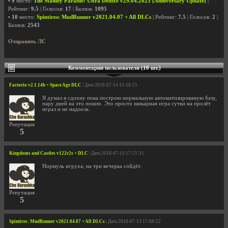
•
9
место:
The Stanley Parable: Ultra Deluxe v29.04.2023 [Anniversary Update]
|
Рейтинг:
9.5
| Голосов:
17
| Баллов:
1095
•
10
место:
Spintires: MudRunner v2021.04.07 + All DLCs
| Рейтинг:
7.5
| Голосов:
2
|
Баллов:
2543
Отправить ЛС
Комментарии пользователя (10 шт.)
Factorio v2.1.14b + Space Age DLC
| Дата 2018-07-14 15:56:21
Я думал я сдохну пока построю нормальную автоматизированую базу,
пару дней на это пошло. Это просто шикарная игра сутки на пролёт
играл и не надоела.
Репутация
5
Kingdoms and Castles v122r2s + DLC
| Дата 2018-07-13 17:21:31
Нормуль игруха, на три вечерка сойдёт.
Репутация
5
Spintires: MudRunner v2021.04.07 + All DLCs
| Дата 2018-07-13 17:08:52