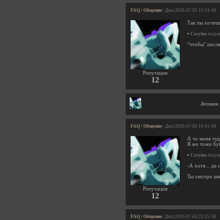
FAQ / Общение
| Дата 2026-07-05 19:24:48
Так ты хочеш
•
Cocytus
подума
"чтобы" посл
Репутация
12
Атомик 
FAQ / Общение
| Дата 2026-07-05 16:01:08
А че меня туд
Я же тоже б
•
Cocytus
подума
-А хотя... да
Ты смотри ак
Репутация
12
FAQ / Общение
| Дата 2026-07-03 23:25:58