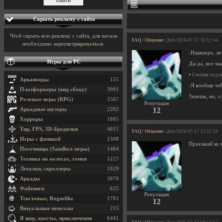
Скрыть рекламу с сайта
Чтоб скрыть всю рекламу с сайта, для начала
FAQ / Общение
| Дата 2026-07-17 16:12:44
необходимо
зарегистрироваться
.
-Навкпере, ле
Игры для PC
Да-да, вот мы
•
Cocytus
подума
Арканоиды
155
-Я вообще те
Платформеры (вид сбоку)
3991
Знаешь, но, с
Ролевые игры (RPG)
3507
Репутация
12
Аркадные шутеры
2292
Хорроры
1885
Тир, FPS, 3D-бродилки
4015
FAQ / Общение
| Дата 2026-07-17 12:51:16
Игры с физикой
1308
Приезжай ко 
Песочницы (Sandbox-игры)
1404
Техника на колесах, гонки
1223
Леталки, скроллеры
1029
Аркады
3070
Файтинги
625
Репутация
Текстовые, Roguelike
1701
12
Визуальные новеллы
215
Я ищу, квесты, приключения
6441