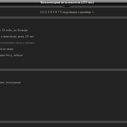
Комментарии пользователя (255 шт.)
[1]
2
3
4
5
6
7
Следующая страница »
т 10 тебе, не больше.
 и выяснили, кому 10 лет
л несколько секунд и добавил:
бя не знаю
лава богу, забыла
мне, поиграешь