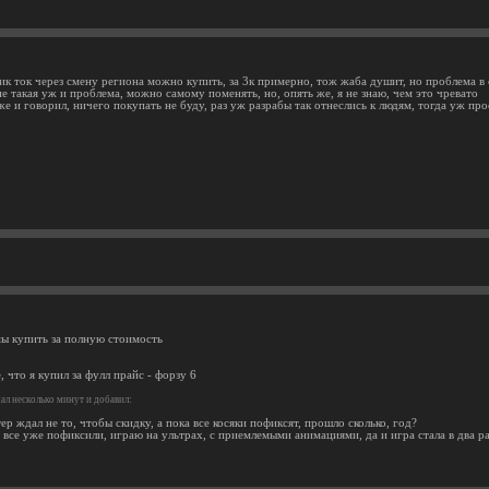
ик ток через смену региона можно купить, за 3к примерно, тож жаба душит, но проблема в
е такая уж и проблема, можно самому поменять, но, опять же, я не знаю, чем это чревато
уже и говорил, ничего покупать не буду, раз уж разрабы так отнеслись к людям, тогда уж пр
мы купить за полную стоимость
 что я купил за фулл прайс - форзу 6
л несколько минут и добавил:
р ждал не то, чтобы скидку, а пока все косяки пофиксят, прошло сколько, год?
 все уже пофиксили, играю на ультрах, с приемлемыми анимациями, да и игра стала в два р