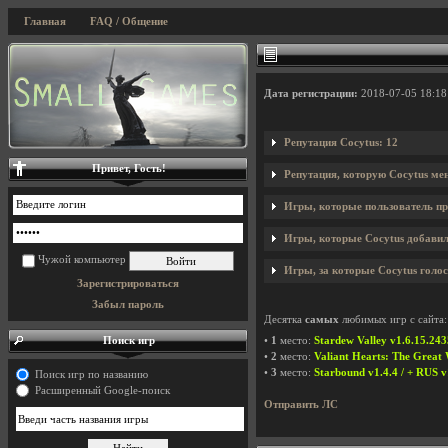
Главная
FAQ / Общение
Дата регистрации:
2018-07-05 18:18
Репутация Cocytus: 12
Привет, Гость!
Репутация, которую Cocytus ме
Игры, которые пользователь пр
Игры, которые Cocytus добавил 
Чужой компьютер
Игры, за которые Cocytus голос
Зарегистрироваться
Забыл пароль
Десятка
самых
любимых игр с сайта:
Поиск игр
•
1
место:
Stardew Valley v1.6.15.24
•
2
место:
Valiant Hearts: The Great
•
3
место:
Starbound v1.4.4 / + RUS v
Поиск игр по названию
Расширенный Google-поиск
Отправить ЛС