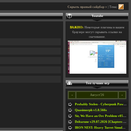
Скрыть правый сайдбар »
| Тема:
Youtube
ВАЖНО:
Некоторые плагины в вашем
браузере могут скрывать ссылки на
скачивание.
Топ лучших игр
«
Август'26
»
Probably Stolen - Cyberpunk Pawnshop Simulator v048c [Playtest]
Quasimorph v1.0.566s
Sir, We Have an Orc Problem v05.08.2026
Deltarune v29.07.2026 [Chapters 1-5] / + RUS [Chapters 1-5]
IRON NEST: Heavy Turret Simulator v1.0a