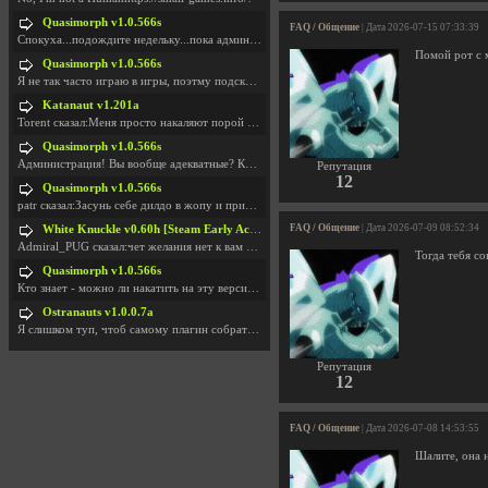
Quasimorph v1.0.566s
FAQ / Общение
| Дата 2026-07-15 07:33:39
Спокуха...подождите недельку...пока админов отпуст
Помой рот с
Quasimorph v1.0.566s
Я не так часто играю в игры, поэтму подсказка про
Katanaut v1.201a
Torent сказал:Меня просто накаляют порой речи о то
Quasimorph v1.0.566s
Администрация! Вы вообще адекватные? Какие монетки
Репутация
12
Quasimorph v1.0.566s
patr сказал:Засунь себе дилдо в жопу и пришли фотк
FAQ / Общение
| Дата 2026-07-09 08:52:34
White Knuckle v0.60h [Steam Early Access]
Admiral_PUG сказал:чет желания нет к вам сюда захо
Тогда тебя с
Quasimorph v1.0.566s
Кто знает - можно ли накатить на эту версию моды?
Ostranauts v1.0.0.7a
Я слишком туп, чтоб самому плагин собрать. И что-т
Репутация
12
FAQ / Общение
| Дата 2026-07-08 14:53:55
Шалите, она 