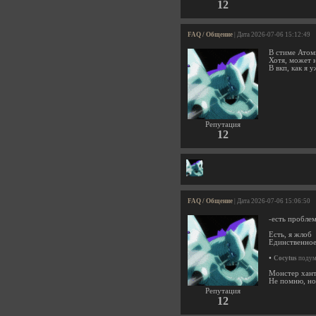
12
FAQ / Общение
| Дата 2026-07-06 15:12:49
В стиме Атом
Хотя, может н
В вкп, как я 
Репутация
12
FAQ / Общение
| Дата 2026-07-06 15:06:50
-есть пробле
Есть, я жлоб
Единственное,
•
Cocytus
подума
Монстер ханте
Не помню, но
Репутация
12