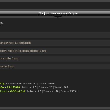
Профиль пользователя Cocytus
:07
нял другим: 13 изменений
ошёл, либо очень понравились: 3 игр
на сайт: 0 игр
овал: 0 игр
357g
| Рейтинг:
9.6
| Голосов:
55
| Баллов:
38260
 War v1.1.150818
| Рейтинг:
9.5
| Голосов:
20
| Баллов:
668
1.4.4 / + GOG v1.3.4
| Рейтинг:
9.7
| Голосов:
170
| Баллов:
25634