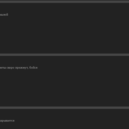
 мылой
оветы скоро прижмут, бойся
нарывается