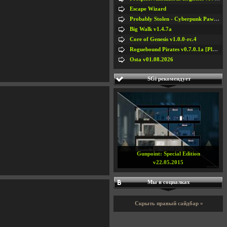
Escape Wizard
Probably Stolen - Cyberpunk Pawnshop Simulator v048c [Playtest]
Big Walk v1.4.7a
Core of Genesis v1.0.0-rc.4
Roguebound Pirates v0.7.0.1a [Playtest]
Osta v01.08.2026
SGi рекомендует
Gunpoint: Special Edition
v22.05.2015
Мы в социалках
Скрыть правый сайдбар »