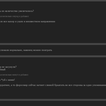
ь их количество увеличилось?
л несколько секунд и добавил:
ало все нахер и ушло в неизвестном направлении
сломали нормально, наконец можно поиграть
а не засунули?
уйный
л несколько минут и добавил:
 и *уй с ними!
куратнее, а то форосмир сейчас начнет слюной брызгать во все стороны за одно упоминани