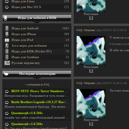
Игры для Linux
239
Игры для Mac OS X
272
Репутация
12
Игры для мобилок и КПК
Игры для Android
1683
FAQ / Общение
| Дата 2026-07-16 14:40:10
Игры для iPhone
309
У меня он и 
Игры для iPad
24
•
Cocytus
подума
Java-игры для мобилки
231
И тебе не со
Игры для КПК (Pocket PC)
78
Игры для Symbian
51
Русские версии игр
563
Репутация
12
Последние комментарии
FAQ / Общение
| Дата 2026-07-15 08:11:48
+ сообщения из FAQ
Ты тоже помо
IRON NEST: Heavy Turret Simulator v1.0a
Интересная игра. Раскрывается чуть позже начала. Н
Battle Brothers Legends v19.3.27 Rus / + Battle Brothers Legends v19.3.39 Eng
Можно пояснительную бригаду. Эти монетки, они в ка
Quasimorph v1.0.566s
онлайн чат сайта откройте(правый нижний угол экран
Репутация
12
Quasimorph v1.0.566s
No, I'm not a Humanhttps://small-games.info/?