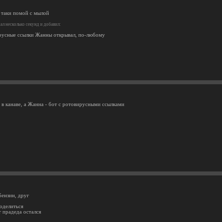
е таки помой с мылой
л несколько секунд и добавил:
русные ссылки Жанны открывал, по-любому
 в канаве, а Жанна - бот с ротовирусными ссылками
бензин, друг
оделиться
т прадеда остался