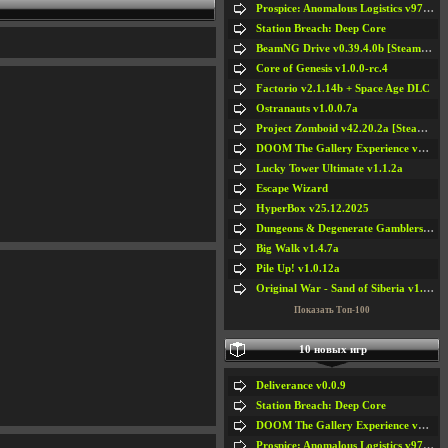
Prospice: Anomalous Logistics v97 [Playtest]
Station Breach: Deep Core
BeamNG Drive v0.39.4.0b [Steam Early Access]
Core of Genesis v1.0.0-rc.4
Factorio v2.1.14b + Space Age DLC
Ostranauts v1.0.0.7a
Project Zomboid v42.20.2a [Steam Early Access]
DOOM The Gallery Experience v1.4.2
Lucky Tower Ultimate v1.1.2a
Escape Wizard
HyperBox v25.12.2025
Dungeons & Degenerate Gamblers v2.0.2a
Big Walk v1.4.7a
Pile Up! v1.0.12a
Original War - Sand of Siberia v1.6.30
Показать Топ-100
10 новых игр
Deliverance v0.0.9
Station Breach: Deep Core
DOOM The Gallery Experience v1.4.2
Prospice: Anomalous Logistics v97 [Playtest]