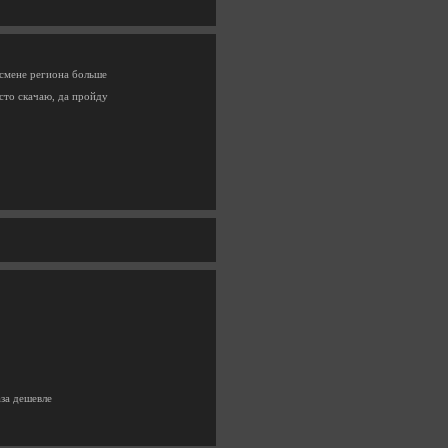
 смене региона больше
осто скачаю, да пройду
аза дешевле