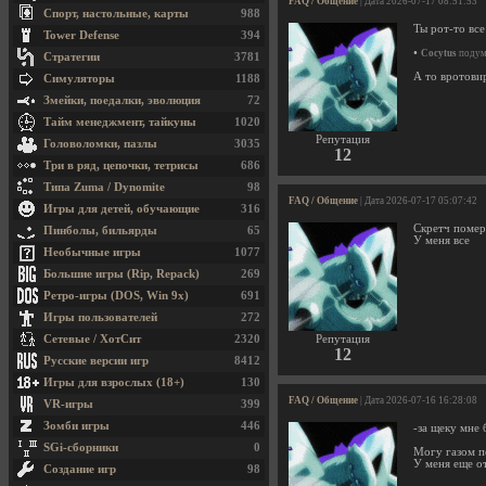
FAQ / Общение
| Дата 2026-07-17 08:51:53
Спорт, настольные, карты
988
Ты рот-то вс
Tower Defense
394
•
Cocytus
подума
Стратегии
3781
А то вротови
Симуляторы
1188
Змейки, поедалки, эволюция
72
Тайм менеджмент, тайкуны
1020
Репутация
Головоломки, пазлы
3035
12
Три в ряд, цепочки, тетрисы
686
Типа Zuma / Dynomite
98
FAQ / Общение
| Дата 2026-07-17 05:07:42
Игры для детей, обучающие
316
Скретч помер
Пинболы, бильярды
65
У меня все
Необычные игры
1077
Большие игры (Rip, Repack)
269
Ретро-игры (DOS, Win 9x)
691
Игры пользователей
272
Сетевые / ХотСит
2320
Репутация
12
Русские версии игр
8412
Игры для взрослых (18+)
130
FAQ / Общение
| Дата 2026-07-16 16:28:08
VR-игры
399
Зомби игры
446
-за щеку мне 
SGi-сборники
0
Могу газом п
У меня еще о
Создание игр
98