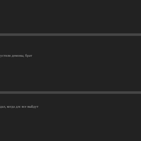
пустили демоны, брат
дал, когда длс все выйдут