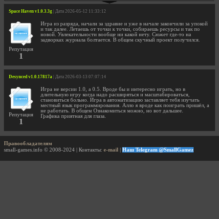
Space Haven v1.0.3.3g
| Дата 2026-05-12 11:33:12
Игра из разряда, начали за здравие и уже в начале закончили за упокой
и так далее. Летаешь от точки к точки, собираешь ресурсы и так по
новой. Увлекательности вообще ни какой нету. Сюжет где-то на
задворках журнала болтается. В общем скучный проект получился.
Репутация
1
Desynced v1.0.17817a
| Дата 2026-03-13 07:07:14
Игра не версии 1.0, а 0.5. Вроде бы и интересно играть, но в
длительную игру когда надо расширяться и масштабироваться,
становиться больно. Игра в автоматизацию заставляет тебя изучать
местный язык программирования. Алло я вроде как поиграть пришёл, а
не работать. В общем Ознакомиться можно, но вот дальшее.
Репутация
Графика приятная для глаза.
1
Правообладателям
small-games.info © 2008-2024 | Контакты:
e-mail
|
Наш Telegram @SmallGamez