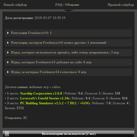
Левый сайдбар
FAQ / Общение
Правый сайдбар
Профиль пользователя Freelancer14
Дата регистрации:
2018-05-07 10:39:19
Репутация Freelancer14: 1
Репутация, которую Freelancer14 менял другим: 1 изменений
Игры, которые пользователь прошёл, либо очень понравились: 3 игр
Игры, которые Freelancer14 добавил на сайт: 0 игр
Игры, за которые Freelancer14 голосовал: 0 игр
Десятка
самых
любимых игр с сайта:
•
1
место:
Starship Corporation v2.6.8
| Рейтинг:
9.6
| Голосов:
5
| Баллов:
320
•
2
место:
Lovecraft's Untold Stories v1.34s
| Рейтинг:
9.4
| Голосов:
5
| Баллов:
924
•
3
место:
PC Building Simulator v1.5.2 + 7 DLC / +GOG
| Рейтинг:
7.8
| Голосов:
4
|
Баллов:
3755
Отправить ЛС
Комментарии пользователя (2 шт.)