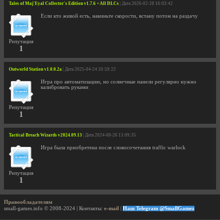
Tales of Maj'Eyal Collector's Edition v1.7.6 + All DLCs
| Дата 2026-02-28 16:03:42
Если кто живой есть, накиньте скорости, встану потом на раздачу
Репутация
1
Outworld Station v1.0.0.2a
| Дата 2025-04-24 20:59:22
Игра про автоматизацию, но солнечные панели регулярно нужно
калибровать руками
Репутация
1
Tactical Breach Wizards v2024.09.13
| Дата 2024-08-26 13:09:35
Игра была приобретена после словосочетания traffic warlock
Репутация
1
Правообладателям
small-games.info © 2008-2024 | Контакты:
e-mail
|
Наш Telegram @SmallGamez