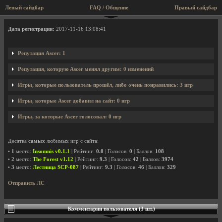
Левый сайдбар
FAQ / Общение
Правый сайдбар
Профиль пользователя Ascer
Дата регистрации:
2017-11-16 13:08:41
Репутация Ascer: 1
Репутация, которую Ascer менял другим: 0 изменений
Игры, которые пользователь прошёл, либо очень понравились: 3 игр
Игры, которые Ascer добавил на сайт: 0 игр
Игры, за которые Ascer голосовал: 0 игр
Десятка
самых
любимых игр с сайта:
•
1
место:
Insomnis v0.1.1
| Рейтинг:
0.0
| Голосов:
0
| Баллов:
108
•
2
место:
The Forest v1.12
| Рейтинг:
9.3
| Голосов:
42
| Баллов:
3974
•
3
место:
Лестница SCP-087
| Рейтинг:
9.3
| Голосов:
46
| Баллов:
329
Отправить ЛС
Комментарии пользователя (3 шт.)