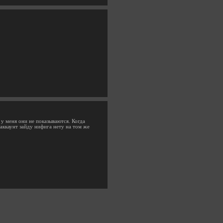
 у меня они не показываются. Когда
 аккаунт зайду нифига нету на том же