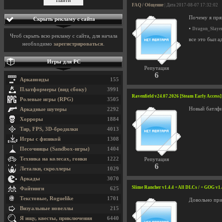
FAQ / Общение
| Дата 2017-08-07 17:32:02
Почему я прям
Скрыть рекламу с сайта
•
Dragon_Slaye
Чтоб скрыть всю рекламу с сайта, для начала
все это был а
необходимо
зарегистрироваться
.
Игры для PC
Репутация
6
Арканоиды
155
Платформеры (вид сбоку)
3991
Ravenfield v24.07.2026 [Steam Early Access]
Ролевые игры (RPG)
3505
Новый батлфи
Аркадные шутеры
2292
Хорроры
1884
Тир, FPS, 3D-бродилки
4013
Игры с физикой
1308
Песочницы (Sandbox-игры)
1404
Техника на колесах, гонки
1222
Репутация
6
Леталки, скроллеры
1029
Аркады
3070
Slime Rancher v1.4.4 + All DLCs / + GOG v1.
Файтинги
625
Текстовые, Roguelike
1701
Довольно при
Визуальные новеллы
215
Я ищу, квесты, приключения
6440