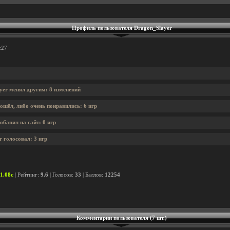
Профиль пользователя Dragon_Slayer
:27
yer менял другим: 8 изменений
ошёл, либо очень понравились: 6 игр
бавил на сайт: 0 игр
 голосовал: 3 игр
v1.08c
| Рейтинг:
9.6
| Голосов:
33
| Баллов:
12254
Комментарии пользователя (7 шт.)