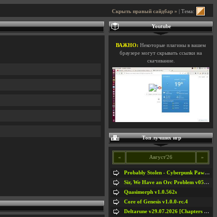
Скрыть правый сайдбар »
| Тема:
Youtube
ВАЖНО:
Некоторые плагины в вашем
браузере могут скрывать ссылки на
скачивание.
Топ лучших игр
«
Август'26
»
Probably Stolen - Cyberpunk Pawnshop Simulator v048c [Playtest]
Sir, We Have an Orc Problem v05.08.2026
Quasimorph v1.0.562s
Core of Genesis v1.0.0-rc.4
Deltarune v29.07.2026 [Chapters 1-5] / + RUS [Chapters 1-5]