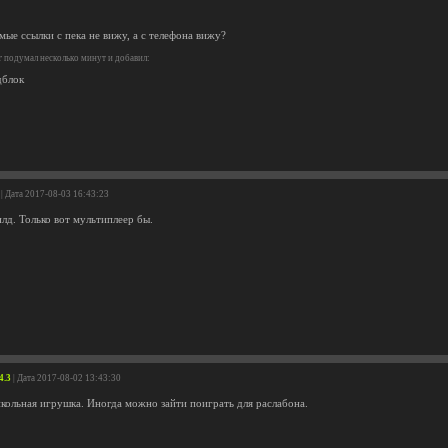
ые ссылки с пека не вижу, а с телефона вижу?
r
подумал несколько минут и добавил:
дблок
| Дата 2017-08-03 16:43:23
лд. Только вот мультиплеер бы.
4.3
| Дата 2017-08-02 13:43:30
кольная игрушка. Иногда можно зайти поиграть для раслабона.