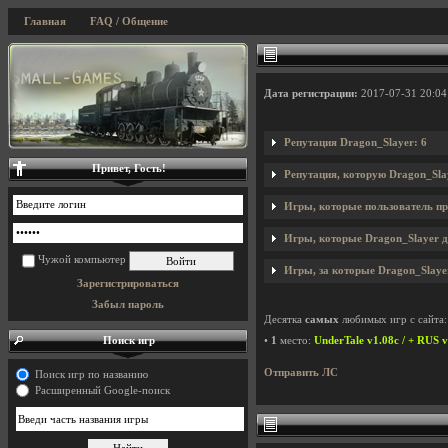
Главная
FAQ / Общение
Дата регистрации:
2017-07-31 20:04
Репутация Dragon_Slayer: 6
Привет, Гость!
Репутация, которую Dragon_Sla
Игры, которые пользователь пр
Игры, которые Dragon_Slayer до
Чужой компьютер
Игры, за которые Dragon_Slayer
Зарегистрироваться
Забыл пароль
Десятка
самых
любимых игр с сайта:
Поиск игр
•
1
место:
UnderTale v1.08c / + RUS 
Отправить ЛС
Поиск игр по названию
Расширенный Google-поиск