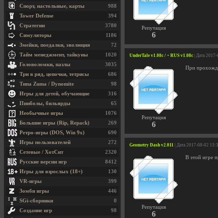
Спорт, настольные, карты
988
Tower Defense
394
Стратегии
3780
Репутация
6
Симуляторы
1186
Змейки, поедалки, эволюция
72
Тайм менеджмент, тайкуны
1020
UnderTale v1.08c / + RUS v1.08c
| Дата 2017-
Головоломки, пазлы
3035
При прохожде
Три в ряд, цепочки, тетрисы
686
Типа Zuma / Dynomite
98
Игры для детей, обучающие
316
Пинболы, бильярды
65
Необычные игры
1076
Репутация
Большие игры (Rip, Repack)
269
6
Ретро-игры (DOS, Win 9x)
690
Игры пользователей
272
Geometry Dash v2.011
| Дата 2017-08-02 13:
Сетевые / ХотСит
2320
В этой игре 
Русские версии игр
8412
Игры для взрослых (18+)
130
VR-игры
399
Зомби игры
446
SGi-сборники
0
Репутация
Создание игр
98
6