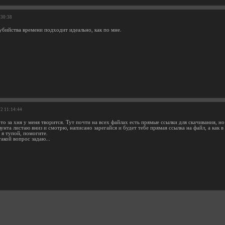
:30:38
убийства времени подходит идеально, как по мне.
02 11:14:44
о за хня у меня творится. Тут почти на всех файлах есть прямые ссылки для скачивания, но
унта листаю вниз и смотрю, написано зарегайся и будет тебе прямая ссылка на файл, а как в
 я тупой, помогите.
такой вопрос задаю...