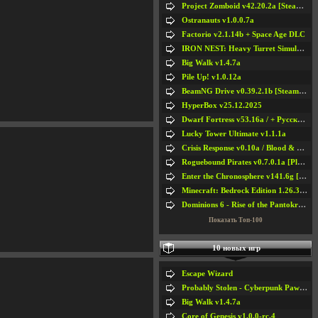
Project Zomboid v42.20.2a [Steam Early Access]
Ostranauts v1.0.0.7a
Factorio v2.1.14b + Space Age DLC
IRON NEST: Heavy Turret Simulator v1.0a
Big Walk v1.4.7a
Pile Up! v1.0.12a
BeamNG Drive v0.39.2.1b [Steam Early Access]
HyperBox v25.12.2025
Dwarf Fortress v53.16a / + Русская Версия v50.12a
Lucky Tower Ultimate v1.1.1a
Crisis Response v0.10a / Blood & Bullet
Roguebound Pirates v0.7.0.1a [Playtest]
Enter the Chronosphere v141.6g [Steam Early Access]
Minecraft: Bedrock Edition 1.26.33.1a / + TLauncher v2.89
Dominions 6 - Rise of the Pantokrator v6.35a
Показать Топ-100
10 новых игр
Escape Wizard
Probably Stolen - Cyberpunk Pawnshop Simulator v048c [Playtest]
Big Walk v1.4.7a
Core of Genesis v1.0.0-rc.4