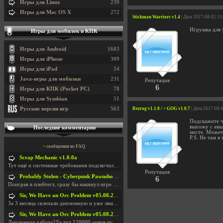
Игры для Linux
239
Игры для Mac OS X
272
Stickman Warriors v1.4
| Дата 2017-08-02 13
Игрушка для 
Игры для мобилок и КПК
Игры для Android
1683
Игры для iPhone
309
Игры для iPad
24
Java-игры для мобилки
231
Репутация
6
Игры для КПК (Pocket PC)
78
Игры для Symbian
51
Русские версии игр
563
Rezrog v1.1.0 / + GOG v1.0.7
| Дата 2017-08-
Подскажите чт
выхожу с акка
Последние комментарии
месте. Может
P.S. Не там я 
+ сообщения из FAQ
Scrap Mechanic v1.0.0a
Тут ещё и системные требования подскочили. Если не
Репутация
Probably Stolen - Cyberpunk Pawnshop Simulator v048c [Playtest]
6
Поиграв в плейтест, сразу бы накинул игре наивысши
Sir, We Have an Orc Problem v05.08.2026
За 3 месяца склепали дипломную и уже лям двести ба
Sir, We Have an Orc Problem v05.08.2026
Дипломная работа?Да тут 120000 орков путь выбирают