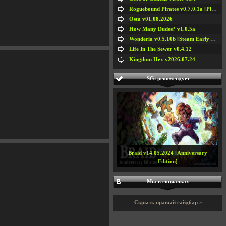
Roguebound Pirates v0.7.0.1a [Playtest]
Osta v01.08.2026
How Many Dudes? v1.0.5a
Wonderia v0.5.10b [Steam Early Access]
Life In The Sewer v0.4.12
Kingdom Hex v2026.07.24
SGi рекомендует
Braid v14.05.2024 [Anniversary
Edition]
Мы в социалках
Скрыть правый сайдбар »