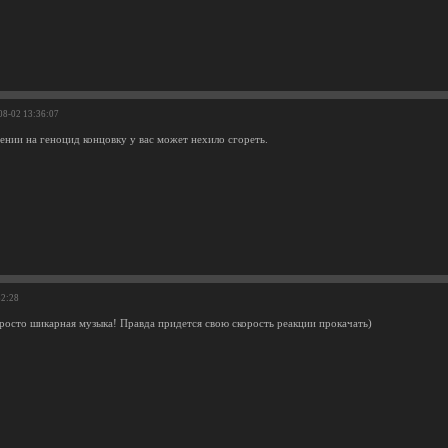
08-02 13:36:07
нии на геноцид концовку у вас может нехило сгореть.
32:28
просто шикарная музыка! Правда придется свою скорость реакции прокачать)