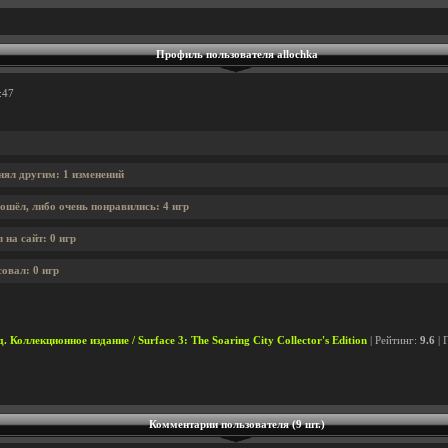
Профиль пользователя allochka
:47
нял другим: 1 изменений
ошёл, либо очень понравились: 4 игр
 на сайт: 0 игр
совал: 0 игр
 Коллекционное издание / Surface 3: The Soaring City Collector's Edition
| Рейтинг:
9.6
| 
Комментарии пользователя (9 шт.)