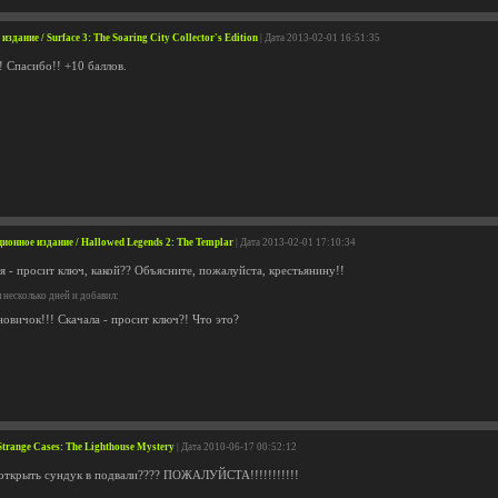
дание / Surface 3: The Soaring City Collector's Edition
| Дата 2013-02-01 16:51:35
! Спасибо!! +10 баллов.
онное издание / Hallowed Legends 2: The Templar
| Дата 2013-02-01 17:10:34
я - просит ключ, какой?? Объясните, пожалуйста, крестьянину!!
 несколько дней и добавил:
 новичок!!! Скачала - просит ключ?! Что это?
trange Cases: The Lighthouse Mystery
| Дата 2010-06-17 00:52:12
к открыть сундук в подвали???? ПОЖАЛУЙСТА!!!!!!!!!!!