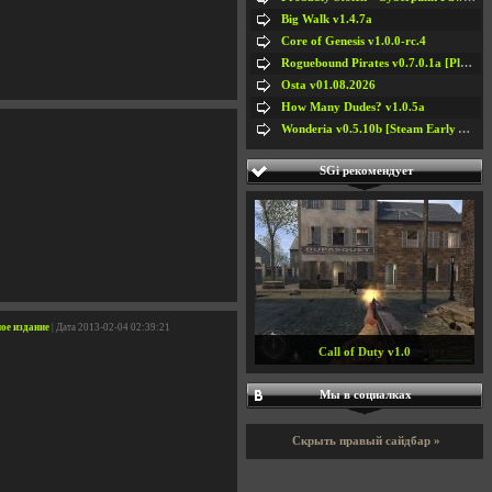
Big Walk v1.4.7a
Core of Genesis v1.0.0-rc.4
Roguebound Pirates v0.7.0.1a [Playtest]
Osta v01.08.2026
How Many Dudes? v1.0.5a
Wonderia v0.5.10b [Steam Early Access]
SGi рекомендует
ное издание
| Дата 2013-02-04 02:39:21
Call of Duty v1.0
Мы в социалках
Скрыть правый сайдбар »