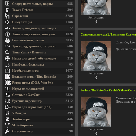
Спорт, настольные, карты
988
Tower Defense
394
Стратегии
3780
Репутация
3
Симуляторы
1188
Змейки, поедалки, эволюция
72
Тайм менеджмент, тайкуны
1020
Священные легенды 2: Тамплиеры Коллекци
Головоломки, пазлы
3035
Спасибо, Lovi
Три в ряд, цепочки, тетрисы
686
Да, если позв
Типа Zuma / Dynomite
98
Игры для детей, обучающие
316
Пинболы, бильярды
65
Необычные игры
1077
Репутация
Большие игры (Rip, Repack)
269
3
Ретро-игры (DOS, Win 9x)
691
Игры пользователей
272
Surface: The Noise She Couldn't Make Coll
Сетевые / ХотСит
2320
Уважаемая, Lo
Русские версии игр
8412
Подумала и ре
Игры для взрослых (18+)
130
VR-игры
399
Зомби игры
446
SGi-сборники
0
Репутация
Создание игр
98
3