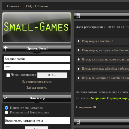
Главная
FAQ / Общение
Дата регистрации:
2010-04-18 01:13
Репутация allochka: 3
Привет, Гость!
Репутация, которую allochka ме
Игры, которые пользователь пр
Игры, которые allochka добавил
Чужой компьютер
Игры, за которые allochka голо
Зарегистрироваться
Забыл пароль
Десятка
самых
любимых игр с сайта:
Поиск игр
•
1
место:
За гранью. Парящий город.
Отправить ЛС
Поиск игр по названию
Расширенный Google-поиск