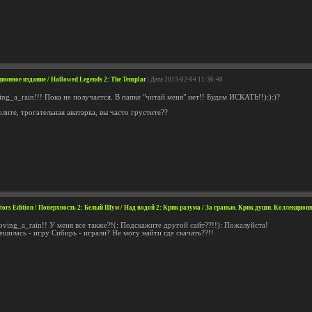
онное издание / Hallowed Legends 2: The Templar
| Дата 2013-02-04 11:36:48
ng_a_rain!!! Пока не получается. В папке "читай меня" нет!! Будем ИСКАТЬ!!):):)?
олите, трогательная аватарка, вы часто грустите??
ectors Edition / Поверхность 2: Белый Шум / Над водой 2: Крик разума / За гранью. Крик души. Коллекцион
ving_a_rain!! У меня все также?!(: Подскажите другой сайт??!!): Пожалуйста!
шилась - игру Сибирь - играли? Не могу найти где скачать??!!