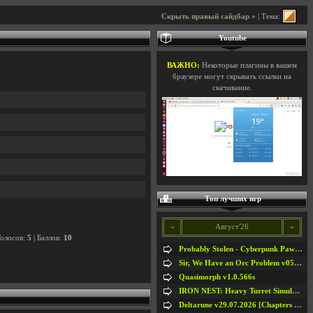
Скрыть правый сайдбар »
| Тема:
Youtube
ВАЖНО:
Некоторые плагины в вашем
браузере могут скрывать ссылки на
скачивание.
Топ лучших игр
«
Август'26
»
Голосов:
5
| Баллов:
10
Probably Stolen - Cyberpunk Pawnshop Simulator v048c [Playtest]
Sir, We Have an Orc Problem v05.08.2026
Quasimorph v1.0.566s
IRON NEST: Heavy Turret Simulator v1.0a
Deltarune v29.07.2026 [Chapters 1-5] / + RUS [Chapters 1-5]