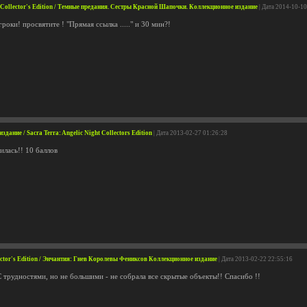
s Collector's Edition / Темные предания. Сестры Красной Шапочки. Коллекционное издание
| Дата 2014-10-10
оки! просвятите ! "Прямая ссылка ....." и 30 мин?!
дание / Sacra Terra: Angelic Night Collectors Edition
| Дата 2013-02-27 01:26:28
илась!! 10 баллов
lector's Edition / Энчантия: Гнев Королевы Фениксов Коллекционное издание
| Дата 2013-02-22 22:55:16
 трудностями, но не большими - не собрала все скрытые объекты!! Спасибо !!