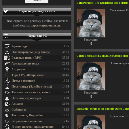
Dark Parables: The Red Riding Hood Sister
Уважаемые Игр
Скрыть рекламу с сайта
Чтоб скрыть всю рекламу с сайта, для начала
необходимо
зарегистрироваться
.
Игры для PC
Репутация
3
Арканоиды
155
Платформеры (вид сбоку)
3991
Сакра Терра. Ночь ангела. Коллекционное из
Ролевые игры (RPG)
3505
Очень понрав
Аркадные шутеры
2292
Хорроры
1885
Тир, FPS, 3D-бродилки
4015
Игры с физикой
1308
Песочницы (Sandbox-игры)
1404
Техника на колесах, гонки
1223
Репутация
3
Леталки, скроллеры
1029
Аркады
3070
Enchantia: Wrath of the Phoenix Queen Col
Файтинги
625
Текстовые, Roguelike
1701
Красочная!! С
Визуальные новеллы
215
Я ищу, квесты, приключения
6441