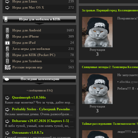
Игры для Linux
239
Игры для Mac OS X
272
За гранью. Парящий город. Коллекционное из
Понравилась!
Игры для мобилок и КПК
Игры для Android
1683
Игры для iPhone
309
Игры для iPad
24
Java-игры для мобилки
231
Репутация
3
Игры для КПК (Pocket PC)
78
Игры для Symbian
51
Русские версии игр
563
Священные легенды 2: Тамплиеры Коллекци
Не запускаетс
Последние комментарии
•
allochka
думал
Ребята!!! Я -
+ сообщения из FAQ
Quasimorph v1.0.566s
Какие еще монетки? Что за чущь, дайте нормально ск
Репутация
Probably Stolen - Cyberpunk Pawnshop Simulator v048c [Playtest]
3
Весьма занятная демка. Очень разнообразные механик
Deltarune v29.07.2026 [Chapters 1-5] / + RUS [Chapters 1-5]
Тайные расследования: Талисман власти / S
Я либо тупой, умный, или опять тупой, но, вроде я
люди!!!!! ка
Ostranauts v1.0.0.7a
Свежий перевод с инструкцией по установкеhttps://g