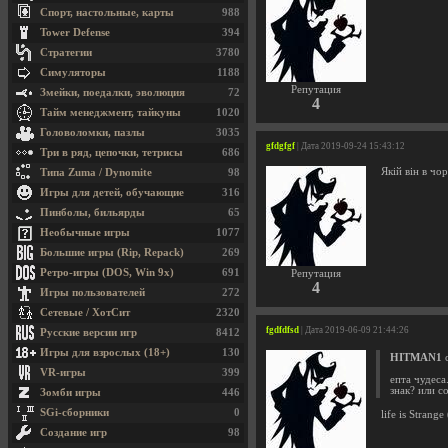
Спорт, настольные, карты
988
Tower Defense
394
Стратегии
3780
Симуляторы
1188
Репутация
Змейки, поедалки, эволюция
72
4
Тайм менеджмент, тайкуны
1020
Головоломки, пазлы
3035
gfdgfgf
| Дата 2019-09-24 15:43:12
Три в ряд, цепочки, тетрисы
686
Якiй вiн в чо
Типа Zuma / Dynomite
98
Игры для детей, обучающие
316
Пинболы, бильярды
65
Необычные игры
1077
Большие игры (Rip, Repack)
269
Ретро-игры (DOS, Win 9x)
691
Репутация
4
Игры пользователей
272
Сетевые / ХотСит
2320
fgdfdfsd
| Дата 2019-06-09 21:44:26
Русские версии игр
8412
Игры для взрослых (18+)
130
HITMAN1
с
VR-игры
399
епта чудеса.
знак? или с
Зомби игры
446
SGi-сборники
0
life is Strange ( 
Создание игр
98