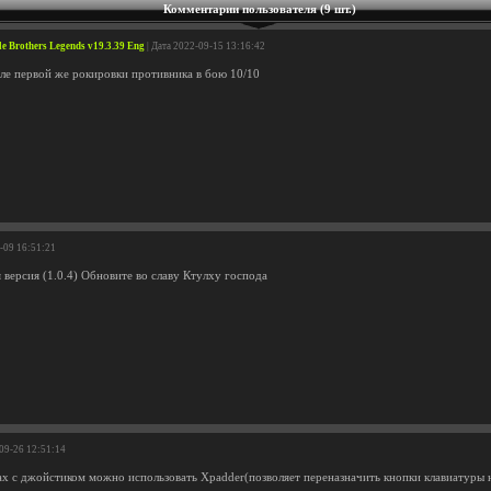
Комментарии пользователя (9 шт.)
tle Brothers Legends v19.3.39 Eng
| Дата 2022-09-15 13:16:42
ле первой же рокировки противника в бою 10/10
0-09 16:51:21
 версия (1.0.4) Обновите во славу Ктулху господа
-09-26 12:51:14
х с джойстиком можно использовать Xpadder(позволяет переназначить кнопки клавиатуры 