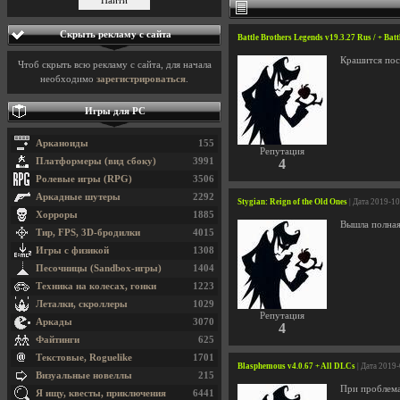
Скрыть рекламу с сайта
Battle Brothers Legends v19.3.27 Rus / + Bat
Крашится пос
Чтоб скрыть всю рекламу с сайта, для начала
необходимо
зарегистрироваться
.
Игры для PC
Арканоиды
155
Репутация
Платформеры (вид сбоку)
3991
4
Ролевые игры (RPG)
3506
Аркадные шутеры
2292
Stygian: Reign of the Old Ones
| Дата 2019-1
Хорроры
1885
Вышла полная
Тир, FPS, 3D-бродилки
4015
Игры с физикой
1308
Песочницы (Sandbox-игры)
1404
Техника на колесах, гонки
1223
Леталки, скроллеры
1029
Репутация
Аркады
3070
4
Файтинги
625
Текстовые, Roguelike
1701
Blasphemous v4.0.67 + All DLCs
| Дата 2019
Визуальные новеллы
215
При проблема
Я ищу, квесты, приключения
6441