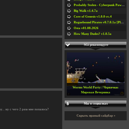
Probably Stolen - Cyberpunk Pawnshop Simulator v048c [Playtest]
Big Walk v1.4.7a
Core of Genesis v1.0.0-rc.4
Roguebound Pirates v0.7.0.1a [Playtest]
Osta v01.08.2026
How Many Dudes? v1.0.5a
SGi рекомендует
Worms World Party / Червячки:
Мировая Вечеринка
Мы в социалках
ру... ну с чего 2 раза мне попалось?
Скрыть правый сайдбар »