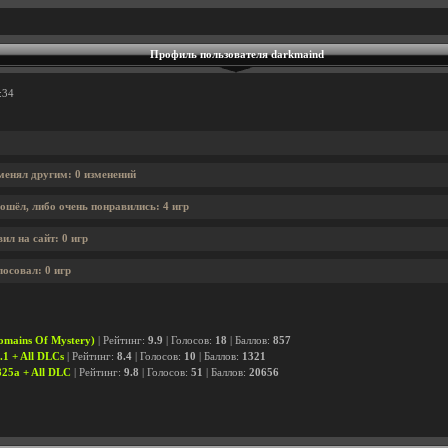
Профиль пользователя darkmaind
:34
менял другим: 0 изменений
ошёл, либо очень понравились: 4 игр
ил на сайт: 0 игр
осовал: 0 игр
omains Of Mystery)
| Рейтинг:
9.9
| Голосов:
18
| Баллов:
857
.1 + All DLCs
| Рейтинг:
8.4
| Голосов:
10
| Баллов:
1321
825a + All DLC
| Рейтинг:
9.8
| Голосов:
51
| Баллов:
20656