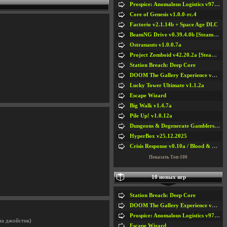
Prospice: Anomalous Logistics v97 [Playtest]
Core of Genesis v1.0.0-rc.4
Factorio v2.1.14b + Space Age DLC
BeamNG Drive v0.39.4.0b [Steam Early Access]
Ostranauts v1.0.0.7a
Project Zomboid v42.20.2a [Steam Early Access]
Station Breach: Deep Core
DOOM The Gallery Experience v1.4.2
Lucky Tower Ultimate v1.1.2a
Escape Wizard
Big Walk v1.4.7a
Pile Up! v1.0.12a
Dungeons & Degenerate Gamblers v2.0.2a
HyperBox v25.12.2025
Crisis Response v0.10a / Blood & Bullet
Показать Топ-100
10 новых игр
Station Breach: Deep Core
DOOM The Gallery Experience v1.4.2
Prospice: Anomalous Logistics v97 [Playtest]
на джойстик)
Escape Wizard