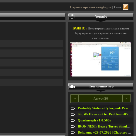
Скрыть правый сайдбар »
| Тема:
Youtube
ВАЖНО:
Некоторые плагины в вашем
браузере могут скрывать ссылки на
скачивание.
Топ лучших игр
«
Август'26
»
Probably Stolen - Cyberpunk Pawnshop Simulator v048c [Playtest]
Sir, We Have an Orc Problem v05.08.2026
Quasimorph v1.0.566s
IRON NEST: Heavy Turret Simulator v1.0a
Deltarune v29.07.2026 [Chapters 1-5] / + RUS [Chapters 1-5]