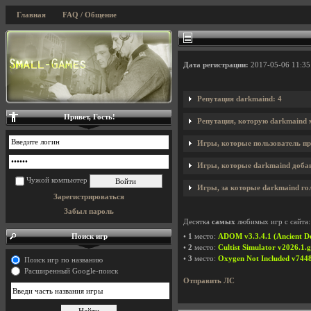
Главная
FAQ / Общение
Дата регистрации:
2017-05-06 11:35
Репутация darkmaind: 4
Привет, Гость!
Репутация, которую darkmaind 
Игры, которые пользователь пр
Игры, которые darkmaind добав
Чужой компьютер
Игры, за которые darkmaind гол
Зарегистрироваться
Забыл пароль
Десятка
самых
любимых игр с сайта:
Поиск игр
•
1
место:
ADOM v3.3.4.1 (Ancient D
•
2
место:
Cultist Simulator v2026.1.g
•
3
место:
Oxygen Not Included v744
Поиск игр по названию
Расширенный Google-поиск
Отправить ЛС