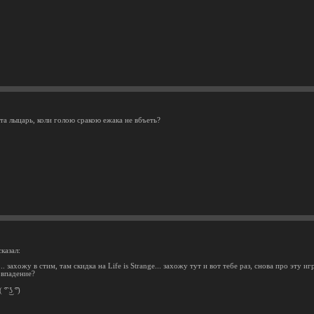
рта лыцарь, коли голою сракою ежака не вбъеть?
казал:
.. захожу в стим, там скидка на Life is Strange... захожу тут и вот тебе раз, снова про эту иг
овпадение?
͡° ͜ʖ ͡°)