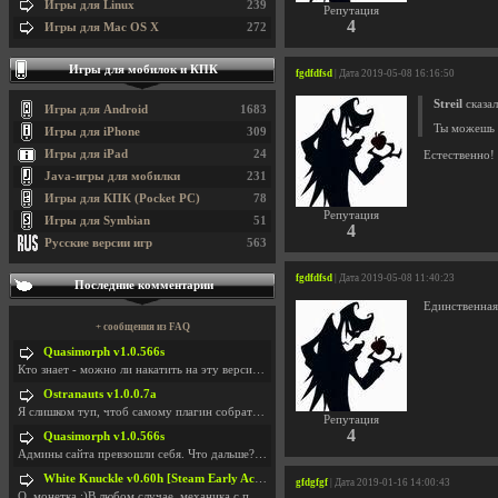
Игры для Linux
239
Репутация
4
Игры для Mac OS X
272
Игры для мобилок и КПК
fgdfdfsd
| Дата 2019-05-08 16:16:50
Streil
сказал
Игры для Android
1683
Ты можешь 
Игры для iPhone
309
Игры для iPad
24
Естественно!
Java-игры для мобилки
231
Игры для КПК (Pocket PC)
78
Репутация
Игры для Symbian
51
4
Русские версии игр
563
fgdfdfsd
| Дата 2019-05-08 11:40:23
Последние комментарии
Единственная 
+ сообщения из FAQ
Quasimorph v1.0.566s
Кто знает - можно ли накатить на эту версию моды?
Ostranauts v1.0.0.7a
Я слишком туп, чтоб самому плагин собрать. И что-т
Репутация
4
Quasimorph v1.0.566s
Админы сайта превзошли себя. Что дальше? Засунь се
White Knuckle v0.60h [Steam Early Access]
gfdgfgf
| Дата 2019-01-16 14:00:43
О. монетка ;)В любом случае, механика с поиском мо