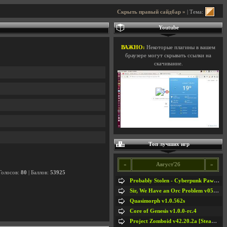
Скрыть правый сайдбар »
| Тема:
Youtube
ВАЖНО:
Некоторые плагины в вашем
браузере могут скрывать ссылки на
скачивание.
Топ лучших игр
«
Август'26
»
Голосов:
80
| Баллов:
53925
Probably Stolen - Cyberpunk Pawnshop Simulator v048c [Playtest]
Sir, We Have an Orc Problem v05.08.2026
Quasimorph v1.0.562s
Core of Genesis v1.0.0-rc.4
Project Zomboid v42.20.2a [Steam Early Access]