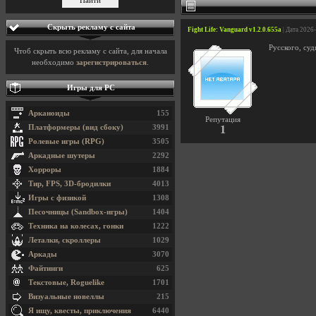
Скрыть рекламу с сайта
Fight Life: Vanguard v1.2.0.655a
| Дата 2026
Русского, суд
Чтоб скрыть всю рекламу с сайта, для начала
необходимо
зарегистрироваться
.
Игры для PC
Арканоиды
155
Репутация
Платформеры (вид сбоку)
3991
1
Ролевые игры (RPG)
3505
Аркадные шутеры
2292
Хорроры
1884
Тир, FPS, 3D-бродилки
4013
Игры с физикой
1308
Песочницы (Sandbox-игры)
1404
Техника на колесах, гонки
1222
Леталки, скроллеры
1029
Аркады
3070
Файтинги
625
Текстовые, Roguelike
1701
Визуальные новеллы
215
Я ищу, квесты, приключения
6440