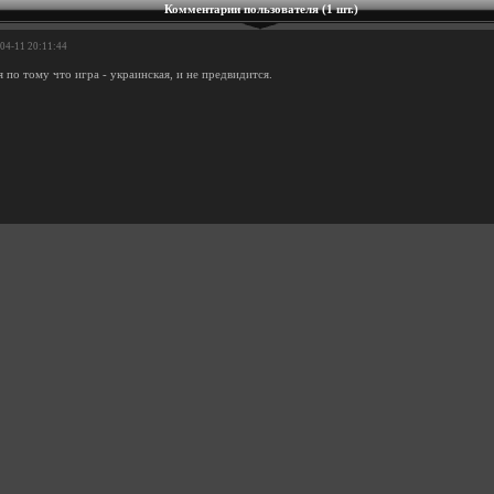
Комментарии пользователя (1 шт.)
-04-11 20:11:44
я по тому что игра - украинская, и не предвидится.