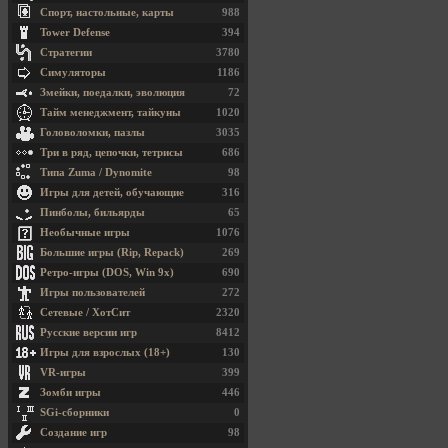
Спорт, настольные, карты
988
Tower Defense
394
Стратегии
3780
Симуляторы
1186
Змейки, поедалки, эволюция
72
Тайм менеджмент, тайкуны
1020
Головоломки, пазлы
3035
Три в ряд, цепочки, тетрисы
686
Типа Zuma / Dynomite
98
Игры для детей, обучающие
316
Пинболы, бильярды
65
Необычные игры
1076
Большие игры (Rip, Repack)
269
Ретро-игры (DOS, Win 9x)
690
Игры пользователей
272
Сетевые / ХотСит
2320
Русские версии игр
8412
Игры для взрослых (18+)
130
VR-игры
399
Зомби игры
446
SGi-сборники
0
Создание игр
98