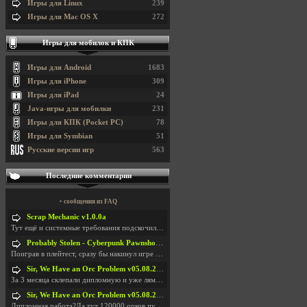
Игры для Linux
239
Игры для Mac OS X
272
Игры для мобилок и КПК
Игры для Android
1683
Игры для iPhone
309
Игры для iPad
24
Java-игры для мобилки
231
Игры для КПК (Pocket PC)
78
Игры для Symbian
51
Русские версии игр
563
Последние комментарии
+ сообщения из FAQ
Scrap Mechanic v1.0.0a
Тут ещё и системные требования подскочили. Если не
Probably Stolen - Cyberpunk Pawnshop Simulator v048c [Playtest]
Поиграв в плейтест, сразу бы накинул игре наивысши
Sir, We Have an Orc Problem v05.08.2026
За 3 месяца склепали дипломную и уже лям двести ба
Sir, We Have an Orc Problem v05.08.2026
Дипломная работа?Да тут 120000 орков путь выбирают