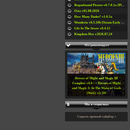
Roguebound Pirates v0.7.0.1a [Playtest]
Osta v01.08.2026
How Many Dudes? v1.0.5a
Wonderia v0.5.10b [Steam Early Access]
Life In The Sewer v0.4.12
Kingdom Hex v2026.07.24
SGi рекомендует
Heroes of Might and Magic III
Complete v4.0 / + Heroes of Might
and Magic 3: In The Wake of Gods
(WoG) v3.58f
Мы в социалках
Скрыть правый сайдбар »