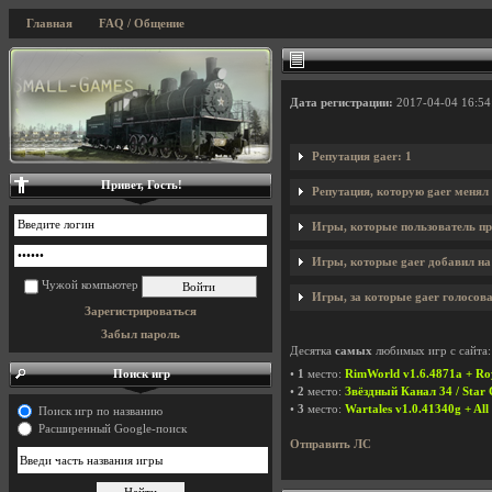
Главная
FAQ / Общение
Дата регистрации:
2017-04-04 16:54
Репутация gaer: 1
Привет, Гость!
Репутация, которую gaer менял
Игры, которые пользователь пр
Игры, которые gaer добавил на 
Чужой компьютер
Игры, за которые gaer голосова
Зарегистрироваться
Забыл пароль
Десятка
самых
любимых игр с сайта:
Поиск игр
•
1
место:
RimWorld v1.6.4871a + Ro
•
2
место:
Звёздный Канал 34 / Star 
•
3
место:
Wartales v1.0.41340g + Al
Поиск игр по названию
Расширенный Google-поиск
Отправить ЛС