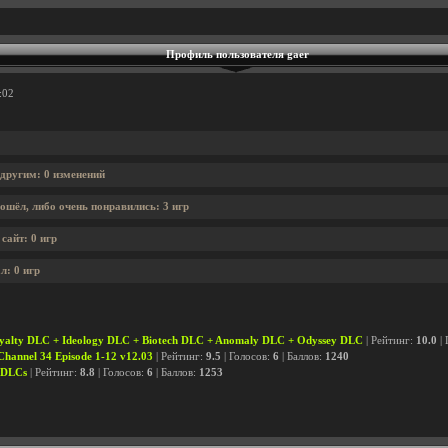
Профиль пользователя gaer
:02
 другим: 0 изменений
ошёл, либо очень понравились: 3 игр
сайт: 0 игр
л: 0 игр
yalty DLC + Ideology DLC + Biotech DLC + Anomaly DLC + Odyssey DLC
| Рейтинг:
10.0
| 
Channel 34 Episode 1-12 v12.03
| Рейтинг:
9.5
| Голосов:
6
| Баллов:
1240
l DLCs
| Рейтинг:
8.8
| Голосов:
6
| Баллов:
1253