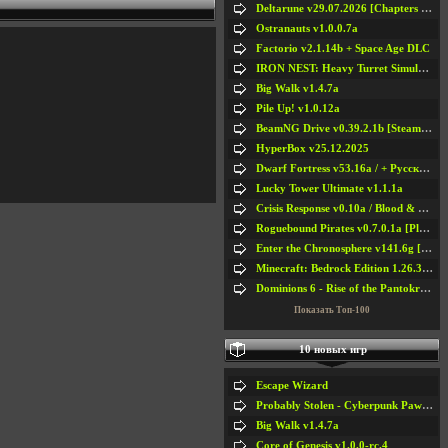
Deltarune v29.07.2026 [Chapters 1-5] / + RUS [Chapters 1-5]
Ostranauts v1.0.0.7a
Factorio v2.1.14b + Space Age DLC
IRON NEST: Heavy Turret Simulator v1.0a
Big Walk v1.4.7a
Pile Up! v1.0.12a
BeamNG Drive v0.39.2.1b [Steam Early Access]
HyperBox v25.12.2025
Dwarf Fortress v53.16a / + Русская Версия v50.12a
Lucky Tower Ultimate v1.1.1a
Crisis Response v0.10a / Blood & Bullet
Roguebound Pirates v0.7.0.1a [Playtest]
Enter the Chronosphere v141.6g [Steam Early Access]
Minecraft: Bedrock Edition 1.26.33.1a / + TLauncher v2.89
Dominions 6 - Rise of the Pantokrator v6.35a
Показать Топ-100
10 новых игр
Escape Wizard
Probably Stolen - Cyberpunk Pawnshop Simulator v048c [Playtest]
Big Walk v1.4.7a
Core of Genesis v1.0.0-rc.4