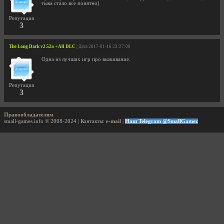
тыка стало все понятно)
Репутация
3
The Long Dark v2.52a + All DLC
| Дата 2017-01-16 23:27:09
Одна из лучших игр про выживание.
Репутация
3
Правообладателям
small-games.info © 2008-2024 | Контакты:
e-mail
|
Наш Telegram @SmallGamez