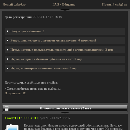
Левый сайдбар
FAQ / Общение
Правый сайдбар
Профиль пользователя astroneon
Дата регистрации:
2017-01-17 02:18:16
Репутация astroneon: 3
Репутация, которую astroneon менял другим: 0 изменений
Игры, которые пользователь прошёл, либо очень понравились: 2 игр
Игры, которые astroneon добавил на сайт: 0 игр
Игры, за которые astroneon голосовал: 0 игр
Десятка
самых
любимых игр с сайта:
• Самые любимые игры еще не выбраны.
Отправить ЛС
Комментарии пользователя (2 шт.)
Crawl v1.0.1 / + GOG v1.0.1
| Дата 2017-01-16 23:29:55
Весело задорно. Играем вместе с девушкой обоим нравится. Не сразу
правда разобрались с тем какие вещи и оружие что дают. Но методом