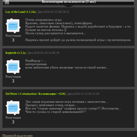
Комментарии пользователя (3 шт.)
Lay of the Land v1.1.16a
| Дата 2026-01-12 08:28:41
Очень понравилась игра.
Красиво, пиксельно (воксельно), атмосферно.
Радует наличие физики. Надеюсь с водой доработают в будущем - а то
больше на кисель похожа
Песок супер рассыпается и высыпается...
Репутация
3
Надеюсь проект дойдёт до релиза полноценной игры с мультиплеером.
Keplerth v1.3.2a
| Дата 2018-05-10 14:06:19
РимВорлд + ...
интересненько.
всем любителям убить несколько часов из своей жизни...
Репутация
3
Sid Meier's Colonization / Колонизация / +GOG
| Дата 2016-12-15 03:31:04
Это самая играемая мною игра начиная с малолетства...
Процесс затягивает очень сильно...
Вся эта "старая ламповая" графика просто супер!!! Ностальгия...
Чем-то схожа со старой цивилизацией!!!
Репутация
3
Правообладателям