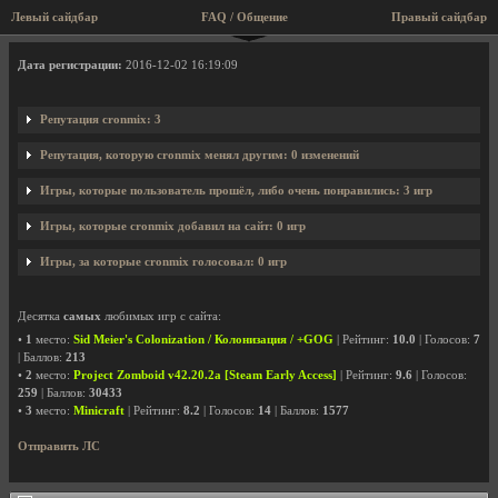
Левый сайдбар
FAQ / Общение
Правый сайдбар
Профиль пользователя cronmix
Дата регистрации:
2016-12-02 16:19:09
Репутация cronmix: 3
Репутация, которую cronmix менял другим: 0 изменений
Игры, которые пользователь прошёл, либо очень понравились: 3 игр
Игры, которые cronmix добавил на сайт: 0 игр
Игры, за которые cronmix голосовал: 0 игр
Десятка
самых
любимых игр с сайта:
•
1
место:
Sid Meier's Colonization / Колонизация / +GOG
| Рейтинг:
10.0
| Голосов:
7
| Баллов:
213
•
2
место:
Project Zomboid v42.20.2a [Steam Early Access]
| Рейтинг:
9.6
| Голосов:
259
| Баллов:
30433
•
3
место:
Minicraft
| Рейтинг:
8.2
| Голосов:
14
| Баллов:
1577
Отправить ЛС