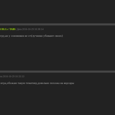
All DLCs / TABS
| Дата 2016-10-29 10:38:54
гру,аи у союзников не оч(лучники убивают своих)
ата 2016-10-29 10:33:53
 игра,обожаю такую тематику,довольно похожа на корсары