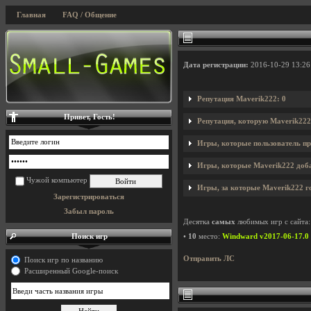
Главная
FAQ / Общение
Дата регистрации:
2016-10-29 13:26
Репутация Maverik222: 0
Привет, Гость!
Репутация, которую Maverik222
Игры, которые пользователь пр
Игры, которые Maverik222 доба
Чужой компьютер
Игры, за которые Maverik222 г
Зарегистрироваться
Забыл пароль
Десятка
самых
любимых игр с сайта:
Поиск игр
•
10
место:
Windward v2017-06-17.0
Отправить ЛС
Поиск игр по названию
Расширенный Google-поиск