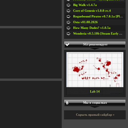
Big Walk v1.4.7a
Core of Genesis v1.0.0-rc.4
Roguebound Pirates v0.7.0.1a [Playtest]
Osta v01.08.2026
How Many Dudes? v1.0.5a
Wonderia v0.5.10b [Steam Early Access]
SGi рекомендует
Lab 14
Мы в социалках
Скрыть правый сайдбар »