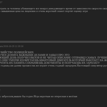
:37
грать за человека убивающего все вокруг,замедляющего время от зависимости скорости св
о завышенная цена на лицензию и очень короткий сюжет портят оценку игре
Дата 2016-10-29 11:59:50
УБИЙСТВО ПОЛИЦЕЙСКИХ
ЕЧЕН ДОФИГА ВАЖНЫМИ ДЕЛАМИ И ЗАБЫЛ ПРО ЭТО
ЮЩИЙ ДЕНЬ ПОЛУЧИЛ ВЫЗОВ И НЕ ЧИТАЯ ОПИСАНИЕ ОТПРАВИЛ САМЫХ ЛУЧШ
О ОНИ УМЕРЛИ ИЗОБРЕТАЕШЬ КВАНТОВЫЙ ДВИГАТЕЛЬ КОТОРЫЙ РАБОТАЕТ НА Ж
ЧТИТЬ ИХ ПАМЯТЬ СОХРАНЯЕШЬ ДОКУМЕНТЫ И ПОЛУЧАЕШЬ ИХ ЗАРПЛАТУ
 годная,сам далеко прошел.так же играет очень годный саундтрек.Настоящий симулятор ру
2
у забросили,вышло бы годно.Игра короткая но итересная и весёлая