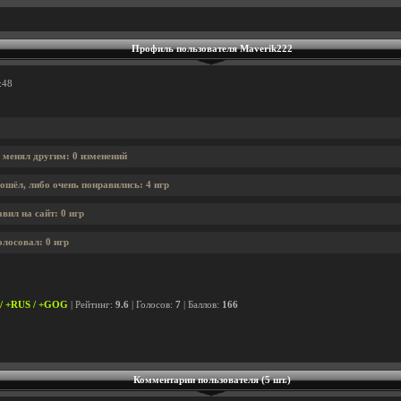
Профиль пользователя Maverik222
:48
 менял другим: 0 изменений
ошёл, либо очень понравились: 4 игр
вил на сайт: 0 игр
олосовал: 0 игр
 / +RUS / +GOG
| Рейтинг:
9.6
| Голосов:
7
| Баллов:
166
Комментарии пользователя (5 шт.)