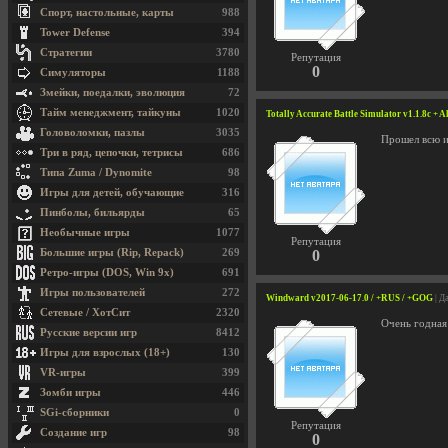
Спорт, настольные, карты
988
Tower Defense
394
Стратегии
3780
Репутация
0
Симуляторы
1188
Змейки, поедалки, эволюция
72
Тайм менеджмент, тайкуны
1020
Totally Accurate Battle Simulator v1.1.8c + 
Головоломки, пазлы
3035
Прошел всю и
Три в ряд, цепочки, тетрисы
686
Типа Zuma / Dynomite
98
Игры для детей, обучающие
316
Пинболы, бильярды
65
Необычные игры
1077
Репутация
Большие игры (Rip, Repack)
269
0
Ретро-игры (DOS, Win 9x)
691
Игры пользователей
272
Windward v2017-06-17.0 / +RUS / +GOG
| Д
Сетевые / ХотСит
2320
Очень годная
Русские версии игр
8412
Игры для взрослых (18+)
130
VR-игры
399
Зомби игры
446
SGi-сборники
0
Репутация
Создание игр
98
0