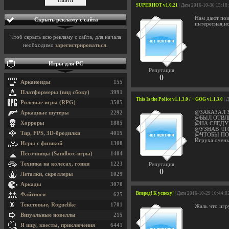
SUPERHOT v1.0.21
| Дата 2016-10-30 15:18
Нам дают пои
Скрыть рекламу с сайта
интересная,н
Чтоб скрыть всю рекламу с сайта, для начала
необходимо
зарегистрироваться
.
Игры для PC
Репутация
0
Арканоиды
155
Платформеры (вид сбоку)
3991
This Is the Police v1.1.3.0 / + GOG v1.1.3.0
| 
Ролевые игры (RPG)
3505
@ЗАКАЗАЛ 
Аркадные шутеры
2292
@БЫЛ ОТВЛ
Хорроры
1885
@НА СЛЕДУ
@УЗНАВ ЧТ
Тир, FPS, 3D-бродилки
4015
@ЧТОБЫ ПО
Игруха очень
Игры с физикой
1308
Песочницы (Sandbox-игры)
1404
Техника на колесах, гонки
1223
Репутация
0
Леталки, скроллеры
1029
Аркады
3070
Вперед! К успеху!
| Дата 2016-10-29 10:44:0
Файтинги
625
Текстовые, Roguelike
1701
Жаль что игр
Визуальные новеллы
215
Я ищу, квесты, приключения
6441