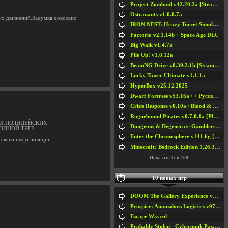
Project Zomboid v42.20.2a [Steam Early Access]
Ostranauts v1.0.0.7a
оих движений.Задумка довольно
IRON NEST: Heavy Turret Simulator v1.0a
Factorio v2.1.14b + Space Age DLC
Big Walk v1.4.7a
Pile Up! v1.0.12a
BeamNG Drive v0.39.2.1b [Steam Early Access]
Lucky Tower Ultimate v1.1.1a
HyperBox v25.12.2025
Dwarf Fortress v53.16a / + Русская Версия v50.12a
Crisis Response v0.10a / Blood & Bullet
Roguebound Pirates v0.7.0.1a [Playtest]
ИХ ПОЛИЦЕЙСКИХ
Dungeons & Degenerate Gamblers v2.0.2a
ОПНОЙ ТЯГЕ
Enter the Chronosphere v141.6g [Steam Early Access]
сского шефа полиции
Minecraft: Bedrock Edition 1.26.33.1a / + TLauncher v2.89
Показать Топ-100
10 новых игр
DOOM The Gallery Experience v1.4.2
Prospice: Anomalous Logistics v97 [Playtest]
Escape Wizard
Probably Stolen - Cyberpunk Pawnshop Simulator v048c [Playtest]