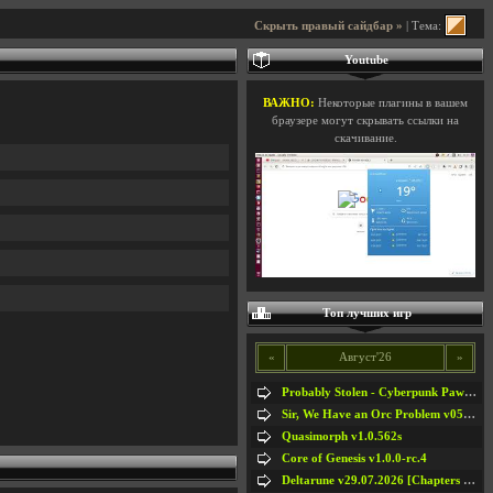
Скрыть правый сайдбар »
| Тема:
Youtube
ВАЖНО:
Некоторые плагины в вашем
браузере могут скрывать ссылки на
скачивание.
Топ лучших игр
«
Август'26
»
Probably Stolen - Cyberpunk Pawnshop Simulator v048c [Playtest]
Sir, We Have an Orc Problem v05.08.2026
Quasimorph v1.0.562s
Core of Genesis v1.0.0-rc.4
Deltarune v29.07.2026 [Chapters 1-5] / + RUS [Chapters 1-5]