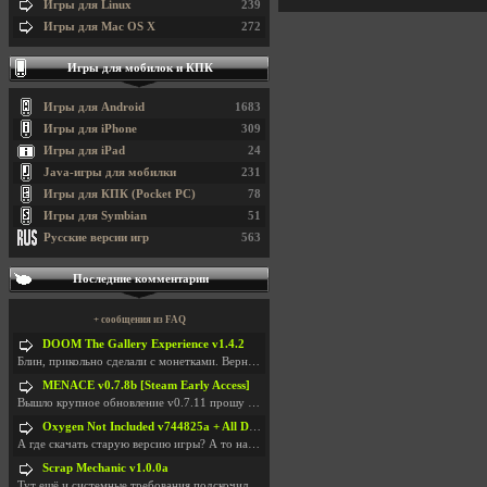
Игры для Linux
239
Игры для Mac OS X
272
Игры для мобилок и КПК
Игры для Android
1683
Игры для iPhone
309
Игры для iPad
24
Java-игры для мобилки
231
Игры для КПК (Pocket PC)
78
Игры для Symbian
51
Русские версии игр
563
Последние комментарии
+ сообщения из FAQ
DOOM The Gallery Experience v1.4.2
Блин, прикольно сделали с монетками. Вернулся в св
MENACE v0.7.8b [Steam Early Access]
Вышло крупное обновление v0.7.11 прошу обновить
Oxygen Not Included v744825a + All DLC
А где скачать старую версию игры? А то на новой но
Scrap Mechanic v1.0.0a
Тут ещё и системные требования подскочили. Если не