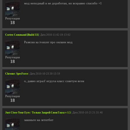
мод неподный и не доработан, но всеравно спасибо +1
Репутация
18
Cortex Command [Build 33]
| Дата 2010-11-02 19:13:02
Разясни ка ivanzer про онлаин мод
Репутация
18
Chrome: SpecForce
| Дата 2010-10-23 20:13:19
о, давно играл! игруха класс советую всем
Репутация
18
Just Close Your Eyes / Только Закрой Свои Глаза v 1.5
| Дата 2010-10-21 21:31:40
закиньте на летитбит