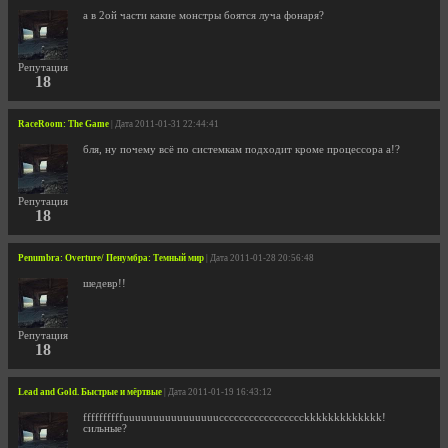
а в 2ой части какие монстры боятся луча фонаря?
Репутация
18
RaceRoom: The Game
| Дата 2011-01-31 22:44:41
бля, ну почему всё по системкам подходит кроме процессора а!?
Репутация
18
Penumbra: Overture/ Пенумбра: Темный мир
| Дата 2011-01-28 20:56:48
шедевр!!
Репутация
18
Lead and Gold. Быстрые и мёртвые
| Дата 2011-01-19 16:43:12
ffffffffffuuuuuuuuuuuuuuuuccccccccccccccccckkkkkkkkkkkkk!
сильные?