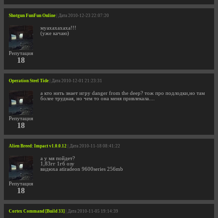
Shotgun FunFun Online
| Дата 2010-12-23 22:07:20
муахахахаха!!!
(уже качаю)
Репутация
18
Operation Steel Tide
| Дата 2010-12-01 21:23:31
а кто нить знает игру danger from the deep? тож про подлодки,но там
более трудная, но чем то она меня привлекала....
Репутация
18
Alien Breed: Impact v1.0.0.12
| Дата 2010-11-18 08:41:22
а у мя пойдет?
1,83гг 1гб озу
видюха atiradeon 9600series 256mb
Репутация
18
Cortex Command [Build 33]
| Дата 2010-11-05 19:14:39