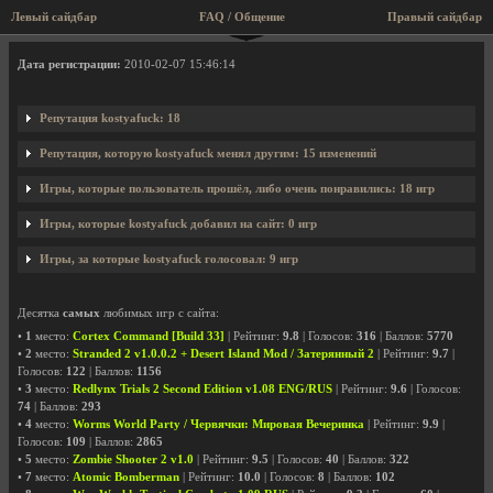
Левый сайдбар
FAQ / Общение
Правый сайдбар
Профиль пользователя kostyafuck
Дата регистрации:
2010-02-07 15:46:14
Репутация kostyafuck: 18
Репутация, которую kostyafuck менял другим: 15 изменений
Игры, которые пользователь прошёл, либо очень понравились: 18 игр
Игры, которые kostyafuck добавил на сайт: 0 игр
Игры, за которые kostyafuck голосовал: 9 игр
Десятка
самых
любимых игр с сайта:
•
1
место:
Cortex Command [Build 33]
| Рейтинг:
9.8
| Голосов:
316
| Баллов:
5770
•
2
место:
Stranded 2 v1.0.0.2 + Desert Island Mod / Затерянный 2
| Рейтинг:
9.7
|
Голосов:
122
| Баллов:
1156
•
3
место:
Redlynx Trials 2 Second Edition v1.08 ENG/RUS
| Рейтинг:
9.6
| Голосов:
74
| Баллов:
293
•
4
место:
Worms World Party / Червячки: Мировая Вечеринка
| Рейтинг:
9.9
|
Голосов:
109
| Баллов:
2865
•
5
место:
Zombie Shooter 2 v1.0
| Рейтинг:
9.5
| Голосов:
40
| Баллов:
322
•
7
место:
Atomic Bomberman
| Рейтинг:
10.0
| Голосов:
8
| Баллов:
102