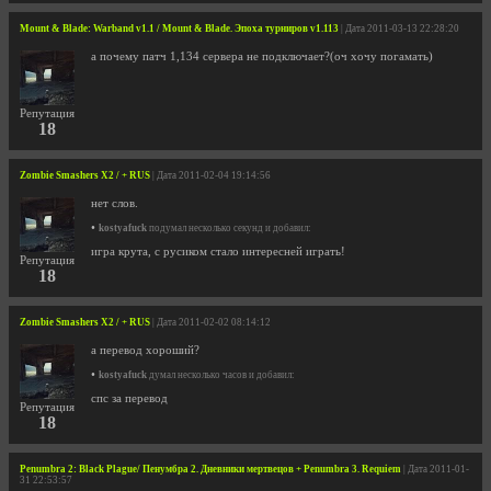
Mount & Blade: Warband v1.1 / Mount & Blade. Эпоха турниров v1.113
| Дата 2011-03-13 22:28:20
а почему патч 1,134 сервера не подключает?(оч хочу погамать)
Репутация
18
Zombie Smashers X2 / + RUS
| Дата 2011-02-04 19:14:56
нет слов.
•
kostyafuck
подумал несколько секунд и добавил:
игра крута, с русиком стало интересней играть!
Репутация
18
Zombie Smashers X2 / + RUS
| Дата 2011-02-02 08:14:12
а перевод хороший?
•
kostyafuck
думал несколько часов и добавил:
спс за перевод
Репутация
18
Penumbra 2: Black Plague/ Пенумбра 2. Дневники мертвецов + Penumbra 3. Requiem
| Дата 2011-01-
31 22:53:57