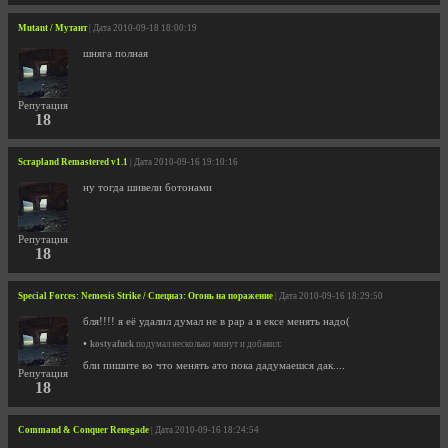
Mutant / Мутант
| Дата 2010-09-18 18:00:19
шняга полная
Репутация
18
Scrapland Remastered v1.1
| Дата 2010-09-16 19:10:16
ну тогда шивели ботонами
Репутация
18
Special Forces: Nemesis Strike / Спецназ: Огонь на поражение
| Дата 2010-09-16 18:29:50
бля!!!! я её удалил думал не в рар а в ексе менять надо(
•
kostyafuck
подумал несколько минут и добавил:
бли пишите во что менять ато пока дадумаешся дак....
Репутация
18
Command & Conquer Renegade
| Дата 2010-09-16 18:24:54