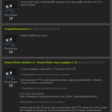
а есть еще одна command & conquer ток там графа лучше и от 3 го
лица играем
Репутация
18
Scrapland Remastered v1.1
| Дата 2010-09-16 18:22:38
блин залейте русскую..
Репутация
18
Mount & Blade: Warband v1.1 / Mount & Blade. Эпоха турниров v1.113
| Дата 2010-09-21 21:43:07
а есть серваки с версией 1.1? или все на1.130
•
kostyafuck
подумал несколько минут и добавил:
бля наделали с**и этих версий теперь сиди разгребайся(( а понету
Репутация
очень хочетса порубиться
18
•
kostyafuck
думал несколько часов и добавил:
о тут есть все патчи
:http://stopgame.ru/patches/mount_and_blade_warband/patch.html
•
kostyafuck
думал несколько дней и добавил:
я знаю как играть по нету. как посоветовал alex275 скачал по той ссылке
патч (кряк не качаетя), потом покапаля в гогле и нашел нармальный