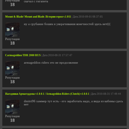
Репутация
скачал с гигапета
18
Mount & Blade/ Mount and Blade. История героя v.1.011
| Дата 2010-09-01 08:37:05
ну а срубание бошек и укорачивания конечностей здесь нет(((
Репутация
18
Carmageddon TDR 2000 RUS
| Дата 2010-08-31 17:57:47
armageddon riders это не продолжение
Репутация
18
Наездники Армагеддона v1.0.0.1 / Armageddon Riders (Clutch) v1.0.0.1
| Дата 2010-08-31 17:49:44
dmitri96 хаммер тут есть - его заработать надо, а вида из кабины сдесь
нет
Репутация
18