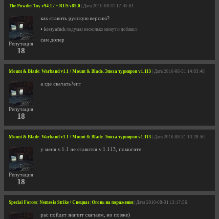
The Powder Toy v94.1 / + RUS v89.0
| Дата 2010-08-31 17:45:01
как ставить русскую версию?
•
kostyafuck
подумал несколько минут и добавил:
сам допер
Репутация
18
Mount & Blade: Warband v1.1 / Mount & Blade. Эпоха турниров v1.113
| Дата 2010-08-31 14:03:48
а где скачать?епт
Репутация
18
Mount & Blade: Warband v1.1 / Mount & Blade. Эпоха турниров v1.113
| Дата 2010-08-31 13:28:50
у меня v.1.1 не ставится v.1.113, помогите
Репутация
18
Special Forces: Nemesis Strike / Спецназ: Огонь на поражение
| Дата 2010-08-31 13:17:56
рас пойдет значит скачаем, но позже)