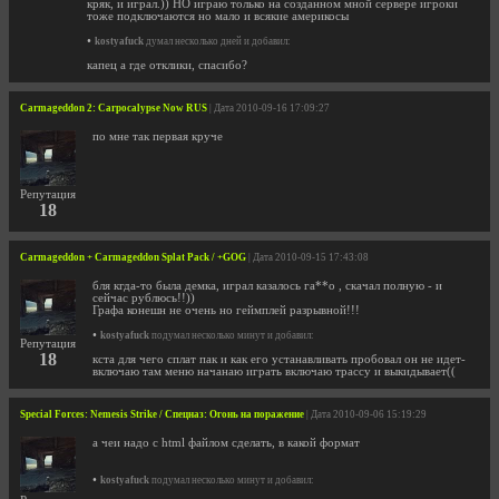
кряк, и играл.)) НО играю только на созданном мной сервере игроки
тоже подключаются но мало и всякие америкосы
•
kostyafuck
думал несколько дней и добавил:
капец а где отклики, спасибо?
Carmageddon 2: Carpocalypse Now RUS
| Дата 2010-09-16 17:09:27
по мне так первая круче
Репутация
18
Carmageddon + Carmageddon Splat Pack / +GOG
| Дата 2010-09-15 17:43:08
бля кгда-то была демка, играл казалось га**о , скачал полную - и
сейчас рублюсь!!))
Графа конешн не очень но геймплей разрывной!!!
•
kostyafuck
подумал несколько минут и добавил:
Репутация
18
кста для чего сплат пак и как его устанавливать пробовал он не идет-
включаю там меню начанаю играть включаю трассу и выкидывает((
Special Forces: Nemesis Strike / Спецназ: Огонь на поражение
| Дата 2010-09-06 15:19:29
а чеи надо с html файлом сделать, в какой формат
•
kostyafuck
подумал несколько минут и добавил: