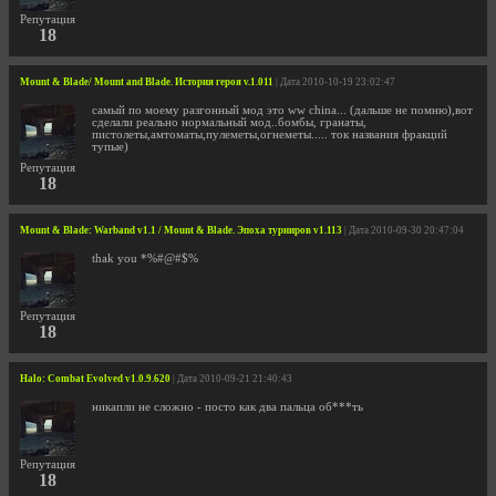
Репутация
18
Mount & Blade/ Mount and Blade. История героя v.1.011
| Дата 2010-10-19 23:02:47
самый по моему разгонный мод это ww china... (дальше не помню),вот
сделали реально нормальный мод..бомбы, гранаты,
пистолеты,амтоматы,пулеметы,огнеметы..... ток названия фракций
тупые)
Репутация
18
Mount & Blade: Warband v1.1 / Mount & Blade. Эпоха турниров v1.113
| Дата 2010-09-30 20:47:04
thak you *%#@#$%
Репутация
18
Halo: Combat Evolved v1.0.9.620
| Дата 2010-09-21 21:40:43
никапли не сложно - посто как два пальца об***ть
Репутация
18