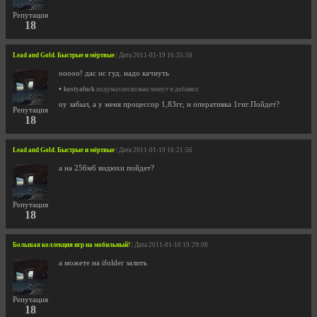
Репутация
18
Lead and Gold. Быстрые и мёртвые
| Дата 2011-01-19 16:35:50
ооооо! дас ис гуд. надо качнуть
•
kostyafuck
подумал несколько минут и добавил:
оу забыл, а у меня процессор 1,83гг, и оперативка 1гиг.Пойдет?
Репутация
18
Lead and Gold. Быстрые и мёртвые
| Дата 2011-01-19 16:21:56
а на 256мб видюхи пойдет?
Репутация
18
Большая коллекция игр на мобильный!
| Дата 2011-01-10 19:29:08
а можете на ifolder залить
Репутация
18