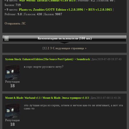
•
8
место:
War World: Tactical Combat v1.09 RUS
| Рейтинг:
9.2
| Голосов:
60
|
Баллов:
719
•
9
место:
Plants vs. Zombies GOTY Edition v1.2.0.1096 / + RUS v1.2.0.1065
|
Рейтинг:
9.8
| Голосов:
430
| Баллов:
9007
Отправить ЛС
Комментарии пользователя (100 шт.)
[1]
2
3
Следующая страница »
System Shock: Enhanced Edition [The Source Port Update] / + Soundtrack
| Дата 2019-07-09 19:37:43
в сорс порте русского нету?
Репутация
18
Mount & Blade: Warband v1.1 / Mount & Blade. Эпоха турниров v1.113
| Дата 2011-07-08 11:41:26
это лучшая игра из серии, огнем и мечом как-то не втягивает, а вот эта
само то
Репутация
18