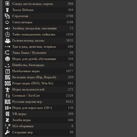
Спорт, настольные, карты
988
Tower Defense
394
Стратегии
3780
Симуляторы
1188
Змейки, поедалки, эволюция
72
Тайм менеджмент, тайкуны
1020
Головоломки, пазлы
3035
Три в ряд, цепочки, тетрисы
686
Типа Zuma / Dynomite
98
Игры для детей, обучающие
316
Пинболы, бильярды
65
Необычные игры
1077
Большие игры (Rip, Repack)
269
Ретро-игры (DOS, Win 9x)
691
Игры пользователей
272
Сетевые / ХотСит
2320
Русские версии игр
8412
Игры для взрослых (18+)
130
VR-игры
399
Зомби игры
446
SGi-сборники
0
Создание игр
98