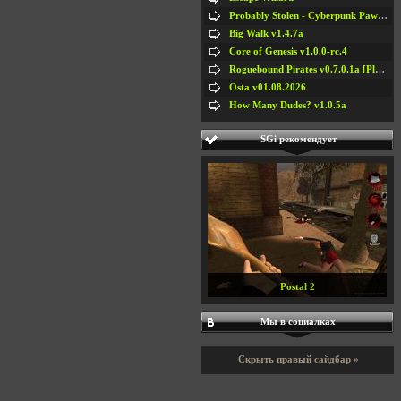
Probably Stolen - Cyberpunk Pawnshop Simulator v048c [Playtest]
Big Walk v1.4.7a
Core of Genesis v1.0.0-rc.4
Roguebound Pirates v0.7.0.1a [Playtest]
Osta v01.08.2026
How Many Dudes? v1.0.5a
SGi рекомендует
Postal 2
Мы в социалках
Скрыть правый сайдбар »