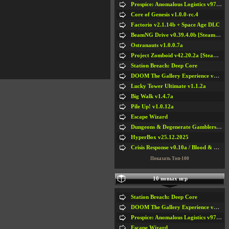
Prospice: Anomalous Logistics v97 [Playtest]
Core of Genesis v1.0.0-rc.4
Factorio v2.1.14b + Space Age DLC
BeamNG Drive v0.39.4.0b [Steam Early Access]
Ostranauts v1.0.0.7a
Project Zomboid v42.20.2a [Steam Early Access]
Station Breach: Deep Core
DOOM The Gallery Experience v1.4.2
Lucky Tower Ultimate v1.1.2a
Big Walk v1.4.7a
Pile Up! v1.0.12a
Escape Wizard
Dungeons & Degenerate Gamblers v2.0.2a
HyperBox v25.12.2025
Crisis Response v0.10a / Blood & Bullet
Показать Топ-100
10 новых игр
Station Breach: Deep Core
DOOM The Gallery Experience v1.4.2
Prospice: Anomalous Logistics v97 [Playtest]
Escape Wizard