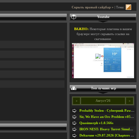
Скрыть правый сайдбар »
| Тема:
Youtube
ВАЖНО:
Некоторые плагины в вашем
браузере могут скрывать ссылки на
скачивание.
Топ лучших игр
«
Август'26
»
Probably Stolen - Cyberpunk Pawnshop Simulator v048c [Playtest]
Sir, We Have an Orc Problem v05.08.2026
Quasimorph v1.0.566s
IRON NEST: Heavy Turret Simulator v1.0a
Deltarune v29.07.2026 [Chapters 1-5] / + RUS [Chapters 1-5]