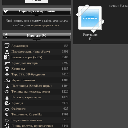
почему бы ва
Скрыть рекламу с сайта
Чтоб скрыть всю рекламу с сайта, для начала
необходимо
зарегистрироваться
.
Репутация
Игры для PC
0
Арканоиды
155
Платформеры (вид сбоку)
3991
Ролевые игры (RPG)
3506
Аркадные шутеры
2292
Хорроры
1885
Тир, FPS, 3D-бродилки
4015
Игры с физикой
1308
Песочницы (Sandbox-игры)
1404
Техника на колесах, гонки
1223
Леталки, скроллеры
1029
Аркады
3070
Файтинги
625
Текстовые, Roguelike
1701
Визуальные новеллы
215
Я ищу, квесты, приключения
6441