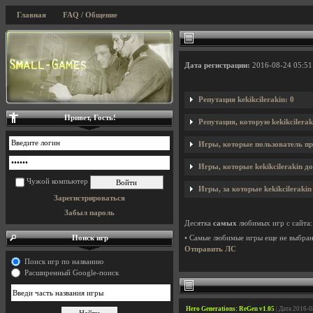
Главная
FAQ / Общение
Дата регистрации:
2016-08-24 05:51
Репутация kekikcilerakin: 0
Привет, Гость!
Репутация, которую kekikcilera
Игры, которые пользователь пр
Игры, которые kekikcilerakin до
Чужой компьютер
Игры, за которые kekikcilerakin
Зарегистрироваться
Забыл пароль
Десятка
самых
любимых игр с сайта:
Поиск игр
• Самые любимые игры еще не выбра
Отправить ЛС
Поиск игр по названию
Расширенный Google-поиск
Hero Generations: ReGen v1.05
| Дата 2016-0