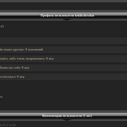
Профиль пользователя kekikcilerakin
:45
kin менял другим: 0 изменений
ошёл, либо очень понравились: 0 игр
бавил на сайт: 0 игр
 голосовал: 0 игр
ны.
Комментарии пользователя (1 шт.)
8-24 12:19:39