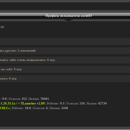
Профиль пользователя axeds93
:49
нял другим: 2 изменений
ошёл, либо очень понравились: 6 игр
на сайт: 0 игр
овал: 0 игр
г:
9.8
| Голосов:
452
| Баллов:
76601
 1.26.33.1a / + TLauncher v2.89
| Рейтинг:
9.3
| Голосов:
516
| Баллов:
42734
ll DLCs
| Рейтинг:
10.0
| Голосов:
6
| Баллов:
2446