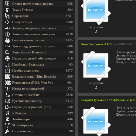
Спорт, настольные, карты
988
Tower Defense
394
Стратегии
3781
Симуляторы
1188
Репутация
Змейки, поедалки, эволюция
72
2
Тайм менеджмент, тайкуны
1020
Головоломки, пазлы
3035
Game Dev Tycoon v1.8.2
| Дата 2018-05-13 1
Три в ряд, цепочки, тетрисы
686
Очень крутая 
Типа Zuma / Dynomite
98
Эту игру раз
Игры для детей, обучающие
316
Однако не то
Всем, кто лю
Пинболы, бильярды
65
Необычные игры
1077
Большие игры (Rip, Repack)
269
Ретро-игры (DOS, Win 9x)
691
Репутация
2
Игры пользователей
272
Сетевые / ХотСит
2320
Computer Tycoon v0.9.9.16b [Steam Early Ac
Русские версии игр
8412
Игры для взрослых (18+)
130
"Игры из сери
Однако, уже 
VR-игры
399
Поистине пре
Зомби игры
446
SGi-сборники
0
Создание игр
98