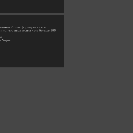
альным 2d платформерам с сеги.
и то, что игра весила чуть больше 100
а.
e Sequel