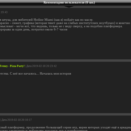
Комментарии пользователя (6 шт.)
1:19:43
 штука, для любителей Hotline Miami (как я) пойдёт как по маслу.
екрасно - сюжет, графика (которая тянет даже на слабых институтских ноутбуках) и конечн
мысловат - мочи всё, что видишь, только не с виду сверху, а на подобии платформера.
рерыва за один день, потратил около 6-7 часов
renzy - Pizza Party!
| Дата 2019-02-18 20:23:42
тства. С неё все началось... Началась моя история
| Дата 2019-02-18 20:10:17
сный платформер, продолжение большущей серии игр, корни которых уходят ещё в аркадны
ужно ознакомиться любителям аркадных игр и платформеров