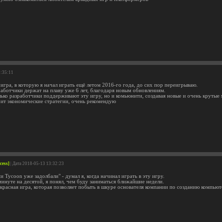
3:35:11
игра, в которую я начал играть ещё летом 2016-го года, до сих пор переигрываю.
работчики держат на плаву уже 6 лет, благодаря новым обновлениям.
лько разработчики поддерживают эту игру, но и комьюнити, создавая новые и очень крутые
бит экономические стратегии, очень рекомендую
cess]
| Дата 2018-05-13 13:32:23
и Tycoon уже задолбали" - думал я, когда начинал играть в эту игру.
минуте на десятой, я понял, чем буду заниматься ближайшие недели.
красная игра, которая позволяет побыть в шкуре основателя компании по созданию компьют