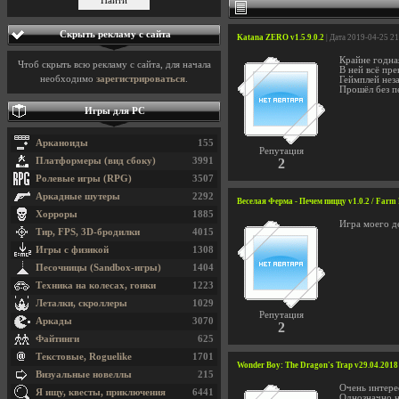
Скрыть рекламу с сайта
Katana ZERO v1.5.9.0.2
| Дата 2019-04-25 2
Крайне годная
Чтоб скрыть всю рекламу с сайта, для начала
В ней всё пр
необходимо
зарегистрироваться
.
Геймплей неза
Прошёл без пе
Игры для PC
Арканоиды
155
Репутация
Платформеры (вид сбоку)
3991
2
Ролевые игры (RPG)
3507
Аркадные шутеры
2292
Веселая Ферма - Печем пиццу v1.0.2 / Farm F
Хорроры
1885
Игра моего де
Тир, FPS, 3D-бродилки
4015
Игры с физикой
1308
Песочницы (Sandbox-игры)
1404
Техника на колесах, гонки
1223
Леталки, скроллеры
1029
Репутация
Аркады
3070
2
Файтинги
625
Текстовые, Roguelike
1701
Wonder Boy: The Dragon's Trap v29.04.2018
Визуальные новеллы
215
Очень интере
Я ищу, квесты, приключения
6441
Однозначно н