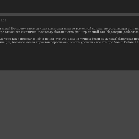
28:23
я игра! По-моему самая лучшая фанатская игра во вселенной соника, не уступающая оригин
гре относился скептично, поскольку большинство фан-игр полный кал. Недоверие добавляло 
ле того как я поиграл в неё, я понял, что это одна из лучших (если не лучшая) фанатская игр
мации, большое кол-во спрайтов персонажей, много уровней - всё это про Sonic: Before Th