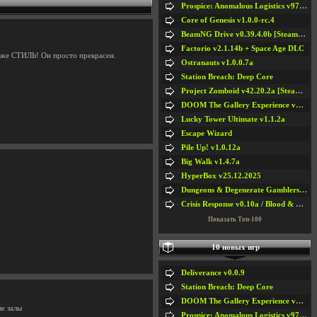
Prospice: Anomalous Logistics v97 [Playtest]
Core of Genesis v1.0.0-rc.4
BeamNG Drive v0.39.4.0b [Steam Early Access]
Factorio v2.1.14b + Space Age DLC
о же СТИЛЬ! Он просто прекрасен.
Ostranauts v1.0.0.7a
Station Breach: Deep Core
Project Zomboid v42.20.2a [Steam Early Access]
DOOM The Gallery Experience v1.4.2
Lucky Tower Ultimate v1.1.2a
Escape Wizard
Pile Up! v1.0.12a
Big Walk v1.4.7a
HyperBox v25.12.2025
Dungeons & Degenerate Gamblers v2.0.2a
Crisis Response v0.10a / Blood & Bullet
Показать Топ-100
10 новых игр
Deliverance v0.0.9
Station Breach: Deep Core
DOOM The Gallery Experience v1.4.2
е залы
Prospice: Anomalous Logistics v97 [Playtest]