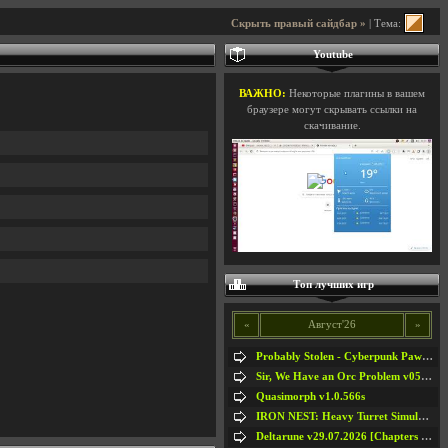
Скрыть правый сайдбар »
| Тема:
Youtube
ВАЖНО:
Некоторые плагины в вашем
браузере могут скрывать ссылки на
скачивание.
Топ лучших игр
«
Август'26
»
Probably Stolen - Cyberpunk Pawnshop Simulator v048c [Playtest]
Sir, We Have an Orc Problem v05.08.2026
Quasimorph v1.0.566s
IRON NEST: Heavy Turret Simulator v1.0a
Deltarune v29.07.2026 [Chapters 1-5] / + RUS [Chapters 1-5]