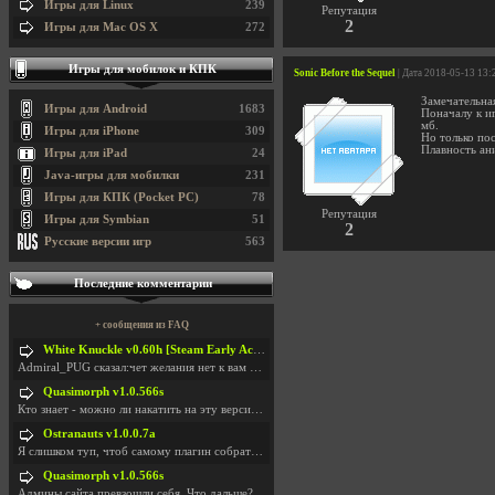
Игры для Linux
239
Репутация
2
Игры для Mac OS X
272
Игры для мобилок и КПК
Sonic Before the Sequel
| Дата 2018-05-13 13:
Замечательна
Игры для Android
1683
Поначалу к и
мб.
Игры для iPhone
309
Но только пос
Плавность ани
Игры для iPad
24
Java-игры для мобилки
231
Игры для КПК (Pocket PC)
78
Репутация
Игры для Symbian
51
2
Русские версии игр
563
Последние комментарии
+ сообщения из FAQ
White Knuckle v0.60h [Steam Early Access]
Admiral_PUG сказал:чет желания нет к вам сюда захо
Quasimorph v1.0.566s
Кто знает - можно ли накатить на эту версию моды?
Ostranauts v1.0.0.7a
Я слишком туп, чтоб самому плагин собрать. И что-т
Quasimorph v1.0.566s
Админы сайта превзошли себя. Что дальше? Засунь се