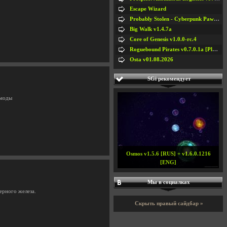
Escape Wizard
Probably Stolen - Cyberpunk Pawnshop Simulator v048c [Playtest]
Big Walk v1.4.7a
Core of Genesis v1.0.0-rc.4
Roguebound Pirates v0.7.0.1a [Playtest]
Osta v01.08.2026
SGi рекомендует
 моды
Osmos v1.5.6 [RUS] + v1.6.0.1216
[ENG]
Мы в социалках
ерного железа.
Скрыть правый сайдбар »