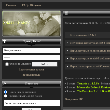
Главная
FAQ / Общение
Дата регистрации:
2016-07-13 10:48
Репутация axeds93: 2
Привет, Гость!
Репутация, которую axeds93 ме
Игры, которые пользователь пр
Игры, которые axeds93 добавил 
Чужой компьютер
Игры, за которые axeds93 голос
Зарегистрироваться
Забыл пароль
Десятка
самых
любимых игр с сайта:
Поиск игр
•
1
место:
Terraria v1.4.5.6b
| Рейтин
•
2
место:
Minecraft: Bedrock Edition
•
3
место:
The Escapists 2 v1.1.10 + A
Поиск игр по названию
Расширенный Google-поиск
Отправить ЛС