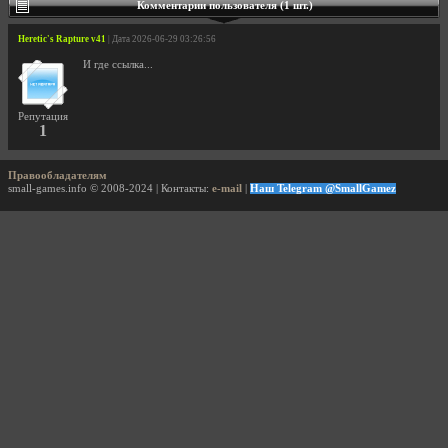
Комментарии пользователя (1 шт.)
Heretic's Rapture v41
| Дата 2026-06-29 03:26:56
И где ссылка...
Репутация
1
Правообладателям
small-games.info © 2008-2024 | Контакты:
e-mail
|
Наш Telegram @SmallGamez