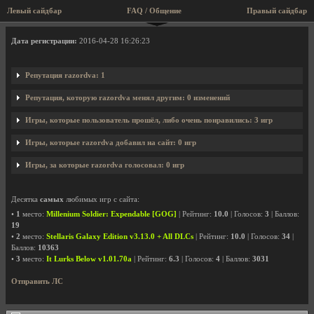
Левый сайдбар
FAQ / Общение
Правый сайдбар
Профиль пользователя razordva
Дата регистрации:
2016-04-28 16:26:23
Репутация razordva: 1
Репутация, которую razordva менял другим: 0 изменений
Игры, которые пользователь прошёл, либо очень понравились: 3 игр
Игры, которые razordva добавил на сайт: 0 игр
Игры, за которые razordva голосовал: 0 игр
Десятка
самых
любимых игр с сайта:
•
1
место:
Millenium Soldier: Expendable [GOG]
| Рейтинг:
10.0
| Голосов:
3
| Баллов:
19
•
2
место:
Stellaris Galaxy Edition v3.13.0 + All DLCs
| Рейтинг:
10.0
| Голосов:
34
|
Баллов:
10363
•
3
место:
It Lurks Below v1.01.70a
| Рейтинг:
6.3
| Голосов:
4
| Баллов:
3031
Отправить ЛС