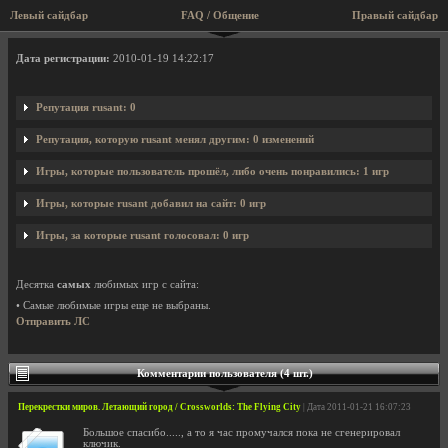
Левый сайдбар
FAQ / Общение
Правый сайдбар
Профиль пользователя rusant
Дата регистрации:
2010-01-19 14:22:17
Репутация rusant: 0
Репутация, которую rusant менял другим: 0 изменений
Игры, которые пользователь прошёл, либо очень понравились: 1 игр
Игры, которые rusant добавил на сайт: 0 игр
Игры, за которые rusant голосовал: 0 игр
Десятка
самых
любимых игр с сайта:
• Самые любимые игры еще не выбраны.
Отправить ЛС
Комментарии пользователя (4 шт.)
Перекрестки миров. Летающий город / Crossworlds: The Flying City
| Дата 2011-01-21 16:07:23
Большое спасибо....., а то я час промучался пока не сгенерировал
ключик.