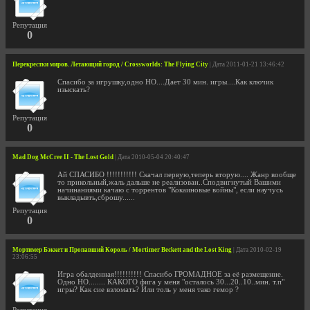
Репутация
0
Перекрестки миров. Летающий город / Crossworlds: The Flying City
| Дата 2011-01-21 13:46:42
Спасибо за игрушку,одно НО....Дает 30 мин. игры....Как ключик
изыскать?
Репутация
0
Mad Dog McCree II - The Lost Gold
| Дата 2010-05-04 20:40:47
Ай СПАСИБО !!!!!!!!!!! Скачал первую,теперь вторую.... Жанр вообще
то прикольный,жаль дальше не реализован..Сподвигнутый Вашими
начинаниями качаю с торрентов "Кокаиновые войны", если научусь
выкладывть,сброшу......
Репутация
0
Мортимер Бэккет и Пропавший Король / Mortimer Beckett and the Lost King
| Дата 2010-02-19
23:06:55
Игра обалденная!!!!!!!!!! Спасибо ГРОМАДНОЕ за её размещение.
Одно НО........ КАКОГО фига у меня "осталось 30...20..10..мин. т.п"
игры? Как сие взломать? Или толь у меня тако гемор ?