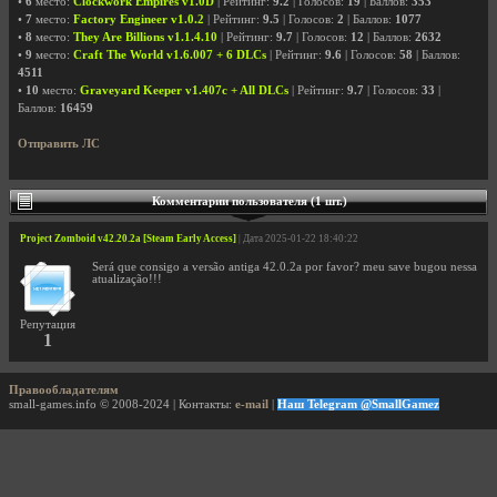
•
6
место:
Clockwork Empires v1.0D
| Рейтинг:
9.2
| Голосов:
19
| Баллов:
353
•
7
место:
Factory Engineer v1.0.2
| Рейтинг:
9.5
| Голосов:
2
| Баллов:
1077
•
8
место:
They Are Billions v1.1.4.10
| Рейтинг:
9.7
| Голосов:
12
| Баллов:
2632
•
9
место:
Craft The World v1.6.007 + 6 DLCs
| Рейтинг:
9.6
| Голосов:
58
| Баллов:
4511
•
10
место:
Graveyard Keeper v1.407c + All DLCs
| Рейтинг:
9.7
| Голосов:
33
|
Баллов:
16459
Отправить ЛС
Комментарии пользователя (1 шт.)
Project Zomboid v42.20.2a [Steam Early Access]
| Дата 2025-01-22 18:40:22
Será que consigo a versão antiga 42.0.2a por favor? meu save bugou nessa
atualização!!!
Репутация
1
Правообладателям
small-games.info © 2008-2024 | Контакты:
e-mail
|
Наш Telegram @SmallGamez