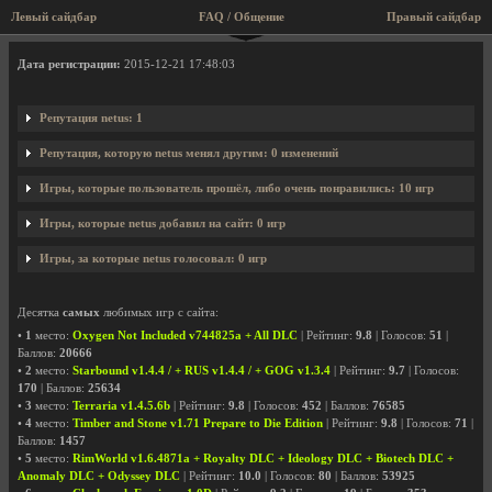
Левый сайдбар
FAQ / Общение
Правый сайдбар
Профиль пользователя netus
Дата регистрации:
2015-12-21 17:48:03
Репутация netus: 1
Репутация, которую netus менял другим: 0 изменений
Игры, которые пользователь прошёл, либо очень понравились: 10 игр
Игры, которые netus добавил на сайт: 0 игр
Игры, за которые netus голосовал: 0 игр
Десятка
самых
любимых игр с сайта:
•
1
место:
Oxygen Not Included v744825a + All DLC
| Рейтинг:
9.8
| Голосов:
51
|
Баллов:
20666
•
2
место:
Starbound v1.4.4 / + RUS v1.4.4 / + GOG v1.3.4
| Рейтинг:
9.7
| Голосов:
170
| Баллов:
25634
•
3
место:
Terraria v1.4.5.6b
| Рейтинг:
9.8
| Голосов:
452
| Баллов:
76585
•
4
место:
Timber and Stone v1.71 Prepare to Die Edition
| Рейтинг:
9.8
| Голосов:
71
|
Баллов:
1457
•
5
место:
RimWorld v1.6.4871a + Royalty DLC + Ideology DLC + Biotech DLC +
Anomaly DLC + Odyssey DLC
| Рейтинг:
10.0
| Голосов:
80
| Баллов:
53925