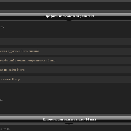
Профиль пользователя gamer000
:35
енял другим: 0 изменений
ошёл, либо очень понравились: 0 игр
л на сайт: 0 игр
осовал: 0 игр
ны.
Комментарии пользователя (14 шт.)
16:57:16