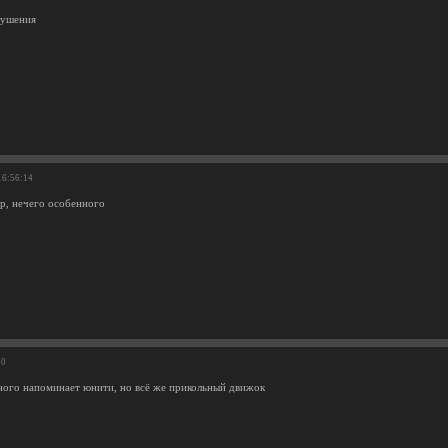
рушения
16:56:14
р, нечего особенного
10
ного напоминает юнити, но всё же прикольный движок