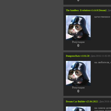
The Sandbox: Evolution v1.4.4.0 [Steam]
| Да
качественное
Репутация
0
Dungeon Rats v1.0.6.50
| Дата 2016-11-05 09
на любителя, 
Репутация
0
Dream Car Builder v25.04.2022
| Дата 2016-
на самом деле
средних норм