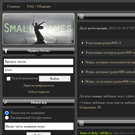
Главная
FAQ / Общение
Дата регистрации:
2015-11-19 17:07
Репутация gamer000: 0
Привет, Гость!
Репутация, которую gamer000 м
Игры, которые пользователь пр
Игры, которые gamer000 добави
Чужой компьютер
Игры, за которые gamer000 гол
Зарегистрироваться
Забыл пароль
Десятка
самых
любимых игр с сайта:
Поиск игр
• Самые любимые игры еще не выбра
Отправить ЛС
Поиск игр по названию
Расширенный Google-поиск
Forts v1.38.0a + All DLCs
| Дата 2016-11-16 