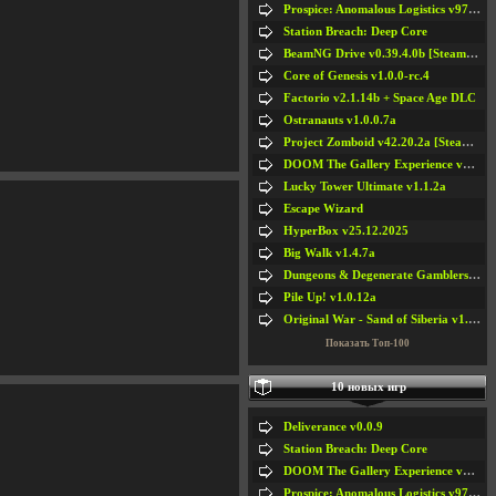
Prospice: Anomalous Logistics v97 [Playtest]
Station Breach: Deep Core
BeamNG Drive v0.39.4.0b [Steam Early Access]
Core of Genesis v1.0.0-rc.4
Factorio v2.1.14b + Space Age DLC
Ostranauts v1.0.0.7a
Project Zomboid v42.20.2a [Steam Early Access]
DOOM The Gallery Experience v1.4.2
Lucky Tower Ultimate v1.1.2a
Escape Wizard
HyperBox v25.12.2025
Big Walk v1.4.7a
Dungeons & Degenerate Gamblers v2.0.2a
Pile Up! v1.0.12a
Original War - Sand of Siberia v1.6.30
Показать Топ-100
10 новых игр
Deliverance v0.0.9
Station Breach: Deep Core
DOOM The Gallery Experience v1.4.2
Prospice: Anomalous Logistics v97 [Playtest]