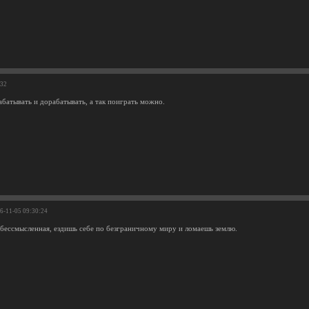
:32
абатывать и дорабатывать, а так поиграть можно.
16-11-05 09:30:24
о бессмысленная, ездишь себе по безграничному миру и ломаешь землю.