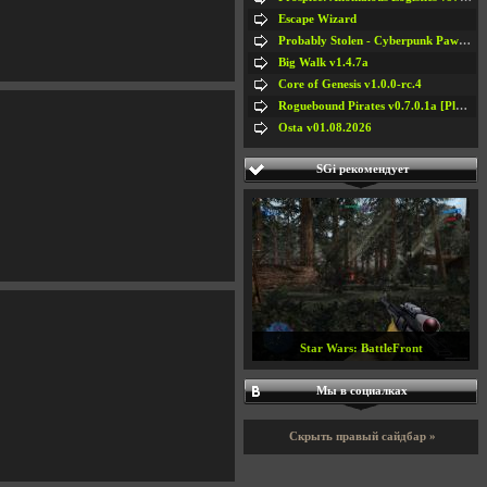
Escape Wizard
Probably Stolen - Cyberpunk Pawnshop Simulator v048c [Playtest]
Big Walk v1.4.7a
Core of Genesis v1.0.0-rc.4
Roguebound Pirates v0.7.0.1a [Playtest]
Osta v01.08.2026
SGi рекомендует
Star Wars: BattleFront
Мы в социалках
Скрыть правый сайдбар »