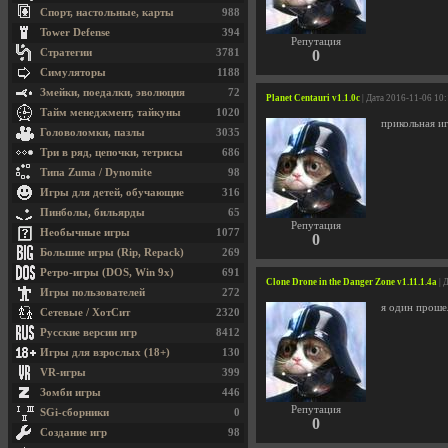
Спорт, настольные, карты
988
Tower Defense
394
Репутация
Стратегии
3781
0
Симуляторы
1188
Змейки, поедалки, эволюция
72
Planet Centauri v1.1.0c
| Дата 2016-11-06 10
Тайм менеджмент, тайкуны
1020
прикольная иг
Головоломки, пазлы
3035
Три в ряд, цепочки, тетрисы
686
Типа Zuma / Dynomite
98
Игры для детей, обучающие
316
Пинболы, бильярды
65
Репутация
Необычные игры
1077
0
Большие игры (Rip, Repack)
269
Ретро-игры (DOS, Win 9x)
691
Clone Drone in the Danger Zone v1.11.1.4a
| 
Игры пользователей
272
я один проше
Сетевые / ХотСит
2320
Русские версии игр
8412
Игры для взрослых (18+)
130
VR-игры
399
Зомби игры
446
Репутация
SGi-сборники
0
0
Создание игр
98