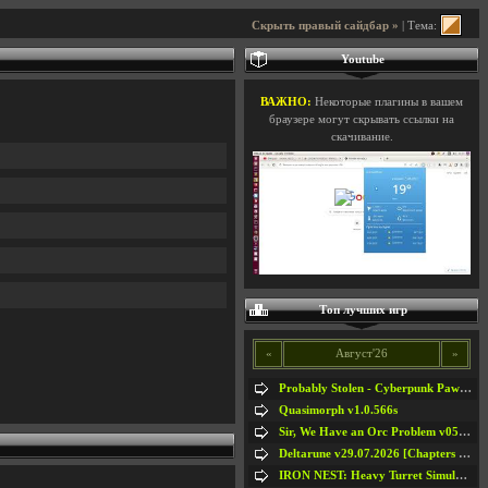
Скрыть правый сайдбар »
| Тема:
Youtube
ВАЖНО:
Некоторые плагины в вашем
браузере могут скрывать ссылки на
скачивание.
Топ лучших игр
«
Август'26
»
Probably Stolen - Cyberpunk Pawnshop Simulator v048c [Playtest]
Quasimorph v1.0.566s
Sir, We Have an Orc Problem v05.08.2026
Deltarune v29.07.2026 [Chapters 1-5] / + RUS [Chapters 1-5]
IRON NEST: Heavy Turret Simulator v1.0a