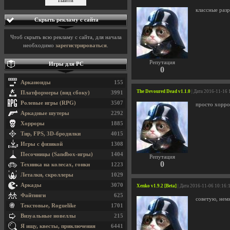
классные раз
Скрыть рекламу с сайта
Чтоб скрыть всю рекламу с сайта, для начала
необходимо
зарегистрироваться
.
Репутация
Игры для PC
0
Арканоиды
155
The Devoured Dead v1.1.0
| Дата 2016-11-16 
Платформеры (вид сбоку)
3991
Ролевые игры (RPG)
3507
просто хорро
Аркадные шутеры
2292
Хорроры
1885
Тир, FPS, 3D-бродилки
4015
Игры с физикой
1308
Песочницы (Sandbox-игры)
1404
Репутация
0
Техника на колесах, гонки
1223
Леталки, скроллеры
1029
Аркады
3070
Xenko v1.9.2 [Beta]
| Дата 2016-11-06 10:16:
Файтинги
625
советую, нем
Текстовые, Roguelike
1701
Визуальные новеллы
215
Я ищу, квесты, приключения
6441