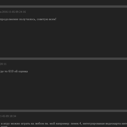
та 2016-11-05 09:24:16
 продолжение получилось, советую всем!
:20:11
где то 610 ей оценка
11-05 09:18:34
 в игру можно играть на любом пк. мой например: пенек 4, интегрированая видеокарта инте
 идет