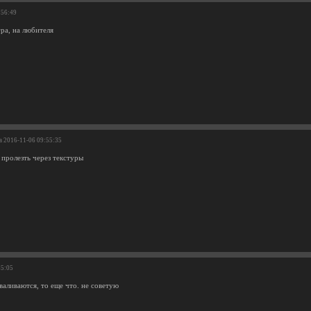
:56:49
ра, на любителя
та 2016-11-06 09:55:35
 пролезть через текстуры
35:05
валиваются, то еще что. не советую