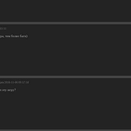
:13:11
ра, тем более баги)
Дата 2016-11-06 09:57:50
л эту игру?