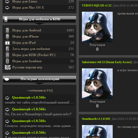
Игры для Linux
239
VERSUS SQUAD v1.32
| Дата 2016-11-06 09
Игры для Mac OS X
272
прикольная иг
Игры для мобилок и КПК
Игры для Android
1683
Игры для iPhone
309
Игры для iPad
24
Репутация
0
Java-игры для мобилки
231
Игры для КПК (Pocket PC)
78
Игры для Symbian
51
Subsistence v60.33 [Steam Early Access]
| Да
Русские версии игр
563
в игре можно
Последние комментарии
+ сообщения из FAQ
Quasimorph v1.0.566s
Репутация
онлайн чат сайта откройте(правый нижний угол экран
0
Quasimorph v1.0.566s
No, I'm not a Humanhttps://small-games.info/?
Stonehearth v1.1.0.949
| Дата 2016-11-05 09:
Quasimorph v1.0.566s
Спокуха...подождите недельку...пока админов отпуст
то гномы про
Quasimorph v1.0.566s
Я не так часто играю в игры, поэтму подсказка про