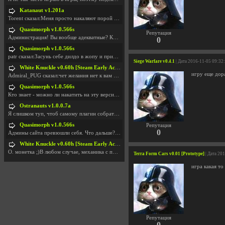
Katanaut v1.201a
Torent сказал:Меня просто накаляют порой речи о то
Quasimorph v1.0.566s
Репутация
Администрация! Вы вообще адекватные? Какие монетки
0
Quasimorph v1.0.566s
patr сказал:Засунь себе дилдо в жопу и пришли фотк
Siege Warfare v0.4.1
| Дата 2016-11-05 09:32
White Knuckle v0.60h [Steam Early Access]
игру еще дор
Admiral_PUG сказал:чет желания нет к вам сюда захо
Quasimorph v1.0.566s
Кто знает - можно ли накатить на эту версию моды?
Ostranauts v1.0.0.7a
Я слишком туп, чтоб самому плагин собрать. И что-т
Quasimorph v1.0.566s
Репутация
0
Админы сайта превзошли себя. Что дальше? Засунь се
White Knuckle v0.60h [Steam Early Access]
О. монетка ;)В любом случае, механика с поиском мо
Terra Form Cars v0.01 [Prototype]
| Дата 20
игра какая т
Репутация
0