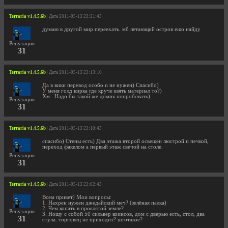
Terraria v1.4.5.6b
| Дата 2011-05-13 23:21:43
думаю в другой мир переехать. мб летающий остров ешо найду
Репутация
31
Terraria v1.4.5.6b
| Дата 2011-05-13 23:13:10
Да в вики перевод особо и не нужен) Спасибо)
У меня голд кирка где круче взять материал то?)
Хм.. Надо бы такой же домик попробовать)
Репутация
31
Terraria v1.4.5.6b
| Дата 2011-05-13 23:10:43
спасибо) Стены есть) Два этажа второй освещён люстрой и печкой,
переход факелом а первый этаж свечой на столе.
Репутация
31
Terraria v1.4.5.6b
| Дата 2011-05-13 23:02:43
Всем привет) Мои вопросы:
1. Нахрен нужен джедайский меч? (зелёная палка)
2. Чем копать в проклятой земле?
Репутация
3. Ношу с собой 50 сильвер коинсов, дом с дверью есть, стол, два
31
стула. торговец не приходит? штотакое?