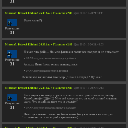
31
Minecraft: Bedrock Edition 1.26.33.1a / + TLauncher v2.89
| Дата 2010-10-20 21:53:11
Тоже читал?)
Репутация
31
Minecraft: Bedrock Edition 1.26.33.1a / + TLauncher v2.89
| Дата 2010-10-20 21:48:03
Я знаю что фэйк... Но моя фантазия ловит всё подряд и не отпускает
•
DANA
подумал несколько секунд и добавил:
Репутация
31
Ахахах Иван Гамаз опять выпендрился
•
DANA
полчасика подумал и добавил:
Кстати кто качал этот мой мир (Зима в Сахаре) ? Ну как?
Minecraft: Bedrock Edition 1.26.33.1a / + TLauncher v2.89
| Дата 2010-10-20 20:55:13
Блин люди я не могу играть после того как прочитал историю про
Херобрина((((((((((((( Мне всё кажется что за моей спиной слышны
шаги. Что в майнкрафте что в реале((((
Репутация
31
•
DANA
подумал несколько минут и добавил:
Никогда в жизни таково не было какие бы ужастики я не смотрел...
Это конечно лол но порой страшновато)