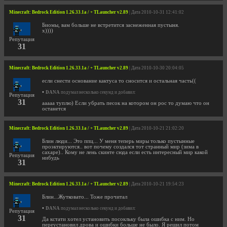
Minecraft: Bedrock Edition 1.26.33.1a / + TLauncher v2.89
| Дата 2010-10-31 12:41:02
Биомы, вам больше не встретится заснеженная пустыня.
x))))
Репутация
31
Minecraft: Bedrock Edition 1.26.33.1a / + TLauncher v2.89
| Дата 2010-10-30 20:04:05
если снести основание кактуса то сносится и остальная часть((
•
DANA
подумал несколько секунд и добавил:
Репутация
31
ааааа туплю) Если убрать песок на котором он рос то думаю что он
останется
Minecraft: Bedrock Edition 1.26.33.1a / + TLauncher v2.89
| Дата 2010-10-21 21:02:20
Блин люди... Это ппц... У меня теперь миры только пустынные
проэктируются.. вот почему создался тот странный мир (зима в
сахаре).. Кому не лень скинте сюда если есть интересный мир какой
Репутация
нибудь
31
Minecraft: Bedrock Edition 1.26.33.1a / + TLauncher v2.89
| Дата 2010-10-21 19:54:23
Блин...Жутковато... Тоже прочитал
•
DANA
подумал несколько секунд и добавил:
Репутация
31
Да кстати хотел установить посокльку была ошибка с ним. Но
переустановил дрова и ошибки больше не было. Я решил потом