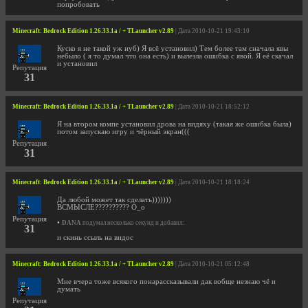
попробовать
Minecraft: Bedrock Edition 1.26.33.1a / + TLauncher v2.89
| Дата 2010-10-21 19:43:10
Куско я не такой уж нуб) Я всё установил) Тем более там сначала явы
небыло ( я то думал что она есть) и вылезла ошибка с явой. Я её скачал
и установил
Репутация
31
Minecraft: Bedrock Edition 1.26.33.1a / + TLauncher v2.89
| Дата 2010-10-21 18:52:12
Я на втором компе установил дрова на видяху (такая же ошибка была)
потом запускаю игру и чёрный экран(((
Репутация
31
Minecraft: Bedrock Edition 1.26.33.1a / + TLauncher v2.89
| Дата 2010-10-21 18:18:24
Да любой может так сделать)))))))
ВСМЫСЛЕ?????????? О_о
Репутация
•
DANA
подумал несколько секунд и добавил:
31
и скинь ссыль на видос
Minecraft: Bedrock Edition 1.26.33.1a / + TLauncher v2.89
| Дата 2010-10-21 05:12:48
Мне вчера тоже всякого понарассказывали дак вобще незнаю чё и
думать
Репутация