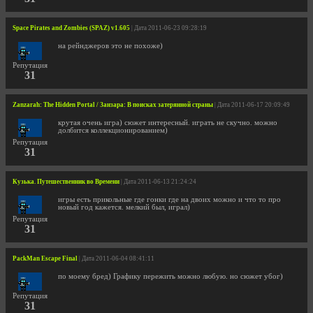
Space Pirates and Zombies (SPAZ) v1.605
| Дата 2011-06-23 09:28:19
на рейнджеров это не похоже)
Репутация
31
Zanzarah: The Hidden Portal / Занзара: В поисках затерянной страны
| Дата 2011-06-17 20:09:49
крутая очень игра) сюжет интересный. играть не скучно. можно
долбится коллекционированием)
Репутация
31
Кузька. Путешественник во Времени
| Дата 2011-06-13 21:24:24
игры есть прикольные где гонки где на двоих можно и что то про
новый год кажется. мелкий был, играл)
Репутация
31
PackMan Escape Final
| Дата 2011-06-04 08:41:11
по моему бред) Графику пережить можно любую. но сюжет убог)
Репутация
31