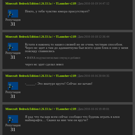
Minecraft: Bedrock Edition 1.26.33.1a / + TLauncher v2.89
| Дата 2010-10-19 14:47:12
Некто, у тебя чувство юмора присутствует?
Репутация
31
Minecraft: Bedrock Edition 1.26.33.1a / + TLauncher v2.89
| Дата 2010-10-18 12:36:44
Кстати я наконец то нашел слизней но не очень честным способом.
Через мс эдит а там до адамантиума был всего один блок и они у меня
повсюду спавнились
Репутация
31
•
DANA
подумал несколько секунд и добавил:
через мс эдит сделал левел
Minecraft: Bedrock Edition 1.26.33.1a / + TLauncher v2.89
| Дата 2010-10-16 20:04:35
-_____- Это внатуре круто! Сейчас же качаю!
Репутация
31
Minecraft: Bedrock Edition 1.26.33.1a / + TLauncher v2.89
| Дата 2010-10-16 19:49:01
Я рад что ты нам всем сейчас сообщил что будешь играть в клон
майнкрафта.... Скажи ка мне чем он круче?
Репутация
31