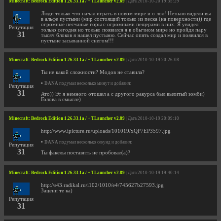
Minecraft: Bedrock Edition 1.26.33.1a / + TLauncher v2.89
| Дата 2010-10-20 19:35:29
Люди только что начал играть в новом мире и о лол! Незнаю видели вы
в альфе пустыни (мир состоящий только из песка (на поверхности)) где
огромные песчаные горы с огромными пещерами в них. Я увидел
Репутация
только сегодня но только появился я в обычном мире но пройдя пару
31
тысяч блоков я нашел пустыню. Сейчас опять создал мир и появился в
пустыне засыпанной снегом!!!
Minecraft: Bedrock Edition 1.26.33.1a / + TLauncher v2.89
| Дата 2010-10-19 20:26:08
Ты не какой сложности? Модов не ставила?
•
DANA
подумал несколько минут и добавил:
Репутация
31
Ато)) Эт я немного отошел а с другого ракурса был вылитый зомби)
Голова в смысле)
Minecraft: Bedrock Edition 1.26.33.1a / + TLauncher v2.89
| Дата 2010-10-19 20:09:10
http://www.ipicture.ru/uploads/101019/xQP7EP3597.jpg
•
DANA
подумал несколько секунд и добавил:
Репутация
31
Ты факелы поставить не пробовал(а)?
Minecraft: Bedrock Edition 1.26.33.1a / + TLauncher v2.89
| Дата 2010-10-19 19:40:14
http://s43.radikal.ru/i102/1010/e4/745627b27593.jpg
Зацени те ка)
Репутация
31