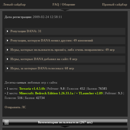
Левый сайдбар
FAQ / Общение
Правый сайдбар
Профиль пользователя DANA
Дата регистрации:
2009-02-24 12:58:11
Репутация DANA: 31
Репутация, которую DANA менял другим: 49 изменений
Игры, которые пользователь прошёл, либо очень понравились: 49 игр
Игры, которые DANA добавил на сайт: 0 игр
Игры, за которые DANA голосовал: 68 игр
Десятка
самых
любимых игр с сайта:
•
1
место:
Terraria v1.4.5.6b
| Рейтинг:
9.8
| Голосов:
452
| Баллов:
76585
•
2
место:
Minecraft: Bedrock Edition 1.26.33.1a / + TLauncher v2.89
| Рейтинг:
9.3
|
Голосов:
516
| Баллов:
42734
Отправить ЛС
Комментарии пользователя (267 шт.)