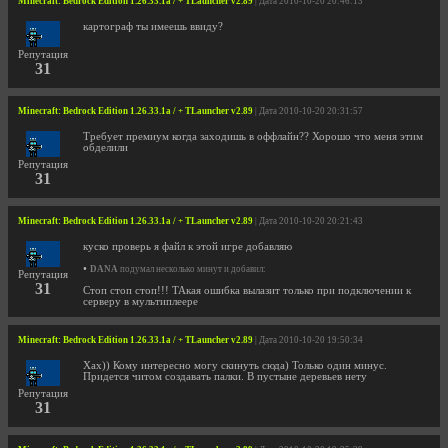
Minecraft: Bedrock Edition 1.26.33.1a / + TLauncher v2.89
| Дата 2010-10-20 20:46:13
картограф ты имеешь ввиду?
Репутация
31
Minecraft: Bedrock Edition 1.26.33.1a / + TLauncher v2.89
| Дата 2010-10-20 20:31:57
Требует премиум когда заходишь в оффлайн?? Хорошо что меня этим
обделили
Репутация
31
Minecraft: Bedrock Edition 1.26.33.1a / + TLauncher v2.89
| Дата 2010-10-20 20:21:43
куско проверь я файл к этой игре добавляю
•
DANA
подумал несколько минут и добавил:
Репутация
31
Стоп стоп стоп!!! ТАкая ошибка вылазит только при подключении к
серверу в мультиплеере
Minecraft: Bedrock Edition 1.26.33.1a / + TLauncher v2.89
| Дата 2010-10-20 19:50:34
Хах)) Кому интересно могу скинуть сюда) Только один минус.
Придется читом создавать палки. В пустыне деревьев нету
Репутация
31