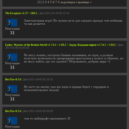
[1]
2
3
4
5
6
7
Следующая страница »
The Escapists v1.37 + 5DLC
| Дата 2015-04-18 08:22:44
Замечательная игра! Но нужно кучу раз сыграть прежде чем поймешь
че как делается
Репутация
31
Eador: Masters of the Broken World v1.7.0.1 + 1 DLC / Эадор. Владыки миров v1.7.0.1 + 1 DLC
| Дата
2013-05-06 16:03:20
Не могу понять, построил башню алхимиков, по идее, я должен
получить возможность превращения кристаллов в золото и обратно, но
не могу найти, где это сделать? ПОдскажите, добрые люди =)
Репутация
31
BoxTin v0.3.6
| Дата 2011-10-05 05:10:13
Ну нотч по моему уже все идеи и правда берет с террарии и
пользовательских модов)
Репутация
31
BoxTin v0.3.6
| Дата 2011-10-04 20:30:00
чем то майнкрафт напоминает ;D
Репутация