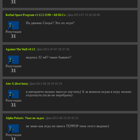
31
Kerbal Space Program v1.12.5.3190 + All DLCs
| Дата 2011-07-13 20:36:08
На движке Спора? Это их игра?
Репутация
31
Against The Wall v0.53
| Дата 2011-07-07 18:37:26
видюха 32 мб? такие бывают?
Репутация
31
Attr-X (first beta)
| Дата 2011-06-26 19:42:26
в интернете можно многое изучить) А за компом играя в игру можно
отдохнуть (если не перебрать)
Репутация
31
Alpha Polaris: Ужас во льдах
| Дата 2011-06-23 20:43:15
не знаю как игра но книга ТЕРРОР типа этого видимо)
Репутация
31