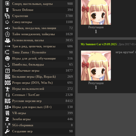
Спорт, настольные, карты
988
Tower Defense
394
Стратегии
3780
Симуляторы
1188
Репутация
Змейки, поедалки, эволюция
72
1
Тайм менеджмент, тайкуны
1020
Головоломки, пазлы
3035
My Summer Car v29.09.2025
| Дата 2017-01
Три в ряд, цепочки, тетрисы
686
игра крутая! 
Типа Zuma / Dynomite
98
Игры для детей, обучающие
316
Пинболы, бильярды
65
Необычные игры
1077
Большие игры (Rip, Repack)
269
Ретро-игры (DOS, Win 9x)
691
Репутация
1
Игры пользователей
272
Сетевые / ХотСит
2320
Русские версии игр
8412
Игры для взрослых (18+)
130
VR-игры
399
Зомби игры
446
SGi-сборники
0
Создание игр
98