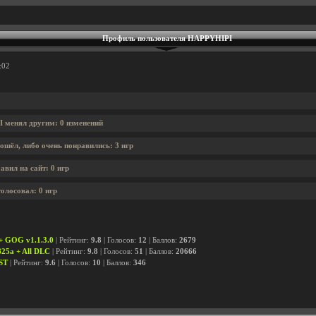
Профиль пользователя HAPPYHIPI
:02
 менял другим: 0 изменений
ошёл, либо очень понравились: 3 игр
вил на сайт: 0 игр
олосовал: 0 игр
/ + GOG v1.1.3.0
| Рейтинг:
9.8
| Голосов:
12
| Баллов:
2679
825a + All DLC
| Рейтинг:
9.8
| Голосов:
51
| Баллов:
20666
OST
| Рейтинг:
9.6
| Голосов:
10
| Баллов:
346