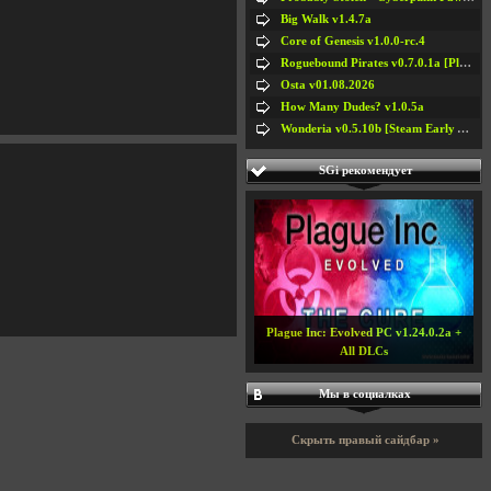
Big Walk v1.4.7a
Core of Genesis v1.0.0-rc.4
Roguebound Pirates v0.7.0.1a [Playtest]
Osta v01.08.2026
How Many Dudes? v1.0.5a
Wonderia v0.5.10b [Steam Early Access]
SGi рекомендует
Plague Inc: Evolved PC v1.24.0.2a +
All DLCs
Мы в социалках
Скрыть правый сайдбар »