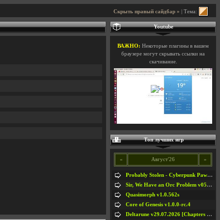
Скрыть правый сайдбар »
| Тема:
Youtube
ВАЖНО:
Некоторые плагины в вашем
браузере могут скрывать ссылки на
скачивание.
Топ лучших игр
«
Август'26
»
Probably Stolen - Cyberpunk Pawnshop Simulator v048c [Playtest]
Sir, We Have an Orc Problem v05.08.2026
Quasimorph v1.0.562s
Core of Genesis v1.0.0-rc.4
Deltarune v29.07.2026 [Chapters 1-5] / + RUS [Chapters 1-5]