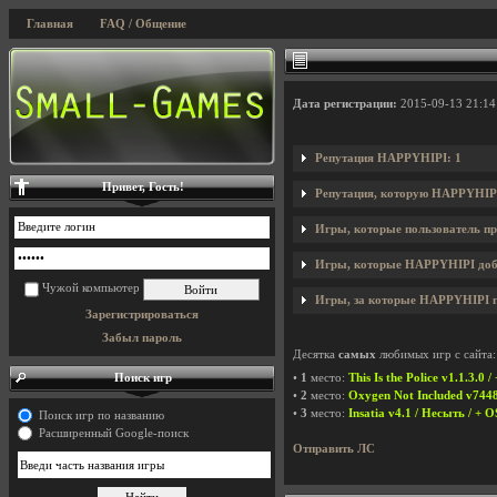
Главная
FAQ / Общение
Дата регистрации:
2015-09-13 21:14
Репутация HAPPYHIPI: 1
Привет, Гость!
Репутация, которую HAPPYHIPI
Игры, которые пользователь пр
Игры, которые HAPPYHIPI доба
Чужой компьютер
Игры, за которые HAPPYHIPI г
Зарегистрироваться
Забыл пароль
Десятка
самых
любимых игр с сайта:
Поиск игр
•
1
место:
This Is the Police v1.1.3.0 
•
2
место:
Oxygen Not Included v744
•
3
место:
Insatia v4.1 / Несыть / + 
Поиск игр по названию
Расширенный Google-поиск
Отправить ЛС