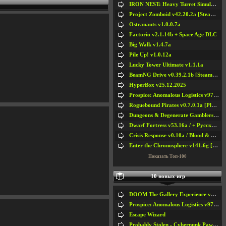
IRON NEST: Heavy Turret Simulator v1.0a
Project Zomboid v42.20.2a [Steam Early Access]
Ostranauts v1.0.0.7a
Factorio v2.1.14b + Space Age DLC
Big Walk v1.4.7a
Pile Up! v1.0.12a
Lucky Tower Ultimate v1.1.1a
BeamNG Drive v0.39.2.1b [Steam Early Access]
HyperBox v25.12.2025
Prospice: Anomalous Logistics v97 [Playtest]
Roguebound Pirates v0.7.0.1a [Playtest]
Dungeons & Degenerate Gamblers v2.0.2a
Dwarf Fortress v53.16a / + Русская Версия v50.12a
Crisis Response v0.10a / Blood & Bullet
Enter the Chronosphere v141.6g [Steam Early Access]
Показать Топ-100
10 новых игр
DOOM The Gallery Experience v1.4.2
Prospice: Anomalous Logistics v97 [Playtest]
Escape Wizard
Probably Stolen - Cyberpunk Pawnshop Simulator v048c [Playtest]