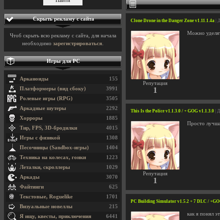
Скрыть рекламу с сайта
Clone Drone in the Danger Zone v1.11.1.4a
| 
Можно уделят
Чтоб скрыть всю рекламу с сайта, для начала
необходимо
зарегистрироваться
.
Игры для PC
Арканоиды
155
Репутация
Платформеры (вид сбоку)
3991
1
Ролевые игры (RPG)
3505
Аркадные шутеры
2292
This Is the Police v1.1.3.0 / + GOG v1.1.3.0
| 
Хорроры
1885
Просто лучша
Тир, FPS, 3D-бродилки
4015
Игры с физикой
1308
Песочницы (Sandbox-игры)
1404
Техника на колесах, гонки
1223
Леталки, скроллеры
1029
Репутация
Аркады
3070
1
Файтинги
625
Текстовые, Roguelike
1701
PC Building Simulator v1.5.2 + 7 DLC / +G
Визуальные новеллы
215
как я понял э
Я ищу, квесты, приключения
6441