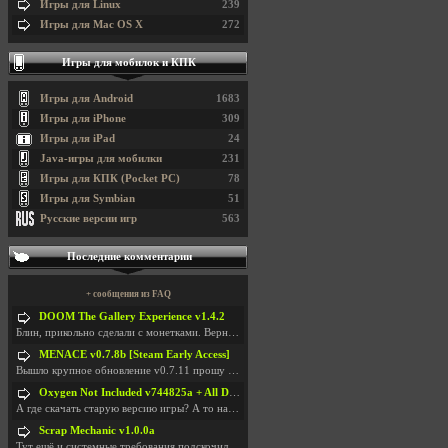
Игры для Linux
239
Игры для Mac OS X
272
Игры для мобилок и КПК
Игры для Android
1683
Игры для iPhone
309
Игры для iPad
24
Java-игры для мобилки
231
Игры для КПК (Pocket PC)
78
Игры для Symbian
51
Русские версии игр
563
Последние комментарии
+ сообщения из FAQ
DOOM The Gallery Experience v1.4.2
Блин, прикольно сделали с монетками. Вернулся в св
MENACE v0.7.8b [Steam Early Access]
Вышло крупное обновление v0.7.11 прошу обновить
Oxygen Not Included v744825a + All DLC
А где скачать старую версию игры? А то на новой но
Scrap Mechanic v1.0.0a
Тут ещё и системные требования подскочили. Если не