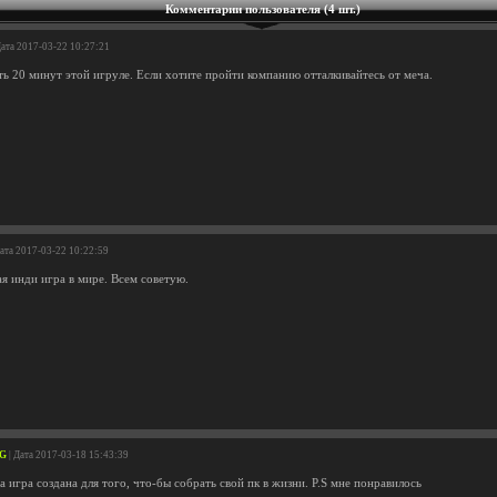
Комментарии пользователя (4 шт.)
Дата 2017-03-22 10:27:21
ь 20 минут этой игруле. Если хотите пройти компанию отталкивайтесь от меча.
Дата 2017-03-22 10:22:59
я инди игра в мире. Всем советую.
OG
| Дата 2017-03-18 15:43:39
та игра создана для того, что-бы собрать свой пк в жизни. P.S мне понравилось