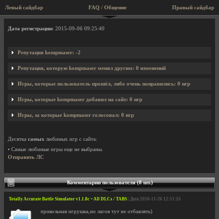
Левый сайдбар
FAQ / Общение
Правый сайдбар
Профиль пользователя kompmaser
Дата регистрации:
2015-09-06 09:25:40
Репутация kompmaser: -2
Репутация, которую kompmaser менял другим: 0 изменений
Игры, которые пользователь прошёл, либо очень понравились: 0 игр
Игры, которые kompmaser добавил на сайт: 0 игр
Игры, за которые kompmaser голосовал: 0 игр
Десятка
самых
любимых игр с сайта:
• Самые любимые игры еще не выбраны.
Отправить ЛС
Комментарии пользователя (8 шт.)
Totally Accurate Battle Simulator v1.1.8c + All DLCs / TABS
| Дата 2016-11-26 12:51:55
прикольная игрушка,но лагов тут не отбавлять)