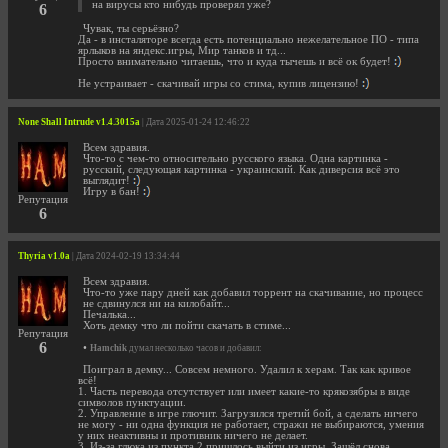
на вирусы кто нибудь проверял уже?
6
Чувак, ты серьёзно?
Да - в инсталяторе всегда есть потенциально нежелательное ПО - типа
ярлыков на яндекс.игры, Мир танков и тд...
Просто внимательно читаешь, что и куда тычешь и всё ок будет!
Не устраивает - скачивай игры со стима, купив лицензию!
None Shall Intrude v1.4.3015a
| Дата 2025-01-24 12:46:22
Всем здравия.
Что-то с чем-то относительно русского языка. Одна картинка -
русский, следующая картинка - украинский. Как диверсия всё это
выглядит!
Игру в бан!
Репутация
6
Thyria v1.0a
| Дата 2024-02-19 13:34:44
Всем здравия.
Что-то уже пару дней как добавил торрент на скачивание, но процесс
не сдвинулся ни на килобайт...
Печалька...
Хоть демку что ли пойти скачать в стиме...
Репутация
6
•
Hamchik
думал несколько часов и добавил:
Поиграл в демку... Совсем немного. Удалил к херам. Так как кривое
всё!
1. Часть перевода отсутствует или имеет какие-то крякозябры в виде
символов пунктуации.
2. Управление в игре глючит. Загрузился третий бой, а сделать ничего
не могу - ни одна функция не работает, стражи не выбираются, умения
у них неактивны и противник ничего не делает.
3. Из-за глюка из пункта 2 пришлось выйти из игры. Зашёл снова,