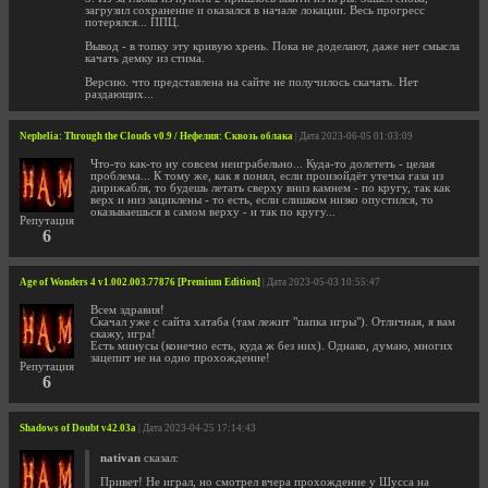
загрузил сохранение и оказался в начале локации. Весь прогресс
потерялся... ППЦ.
Вывод - в топку эту кривую хрень. Пока не доделают, даже нет смысла
качать демку из стима.
Версию. что представлена на сайте не получилось скачать. Нет
раздающих...
Nephelia: Through the Clouds v0.9 / Нефелия: Сквозь облака
| Дата 2023-06-05 01:03:09
Что-то как-то ну совсем неиграбельно... Куда-то долететь - целая
проблема... К тому же, как я понял, если произойдёт утечка газа из
дирижабля, то будешь летать сверху вниз камнем - по кругу, так как
верх и низ зациклены - то есть, если слишком низко опустился, то
оказываешься в самом верху - и так по кругу...
Репутация
6
Age of Wonders 4 v1.002.003.77876 [Premium Edition]
| Дата 2023-05-03 10:55:47
Всем здравия!
Скачал уже с сайта хатаба (там лежит "папка игры"). Отличная, я вам
скажу, игра!
Есть минусы (конечно есть, куда ж без них). Однако, думаю, многих
зацепит не на одно прохождение!
Репутация
6
Shadows of Doubt v42.03a
| Дата 2023-04-25 17:14:43
nativan
сказал:
Привет! Не играл, но смотрел вчера прохождение у Шусса на