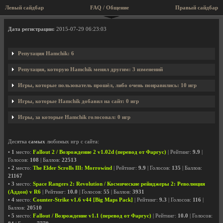
Левый сайдбар
FAQ / Общение
Правый сайдбар
Профиль пользователя Hamchik
Дата регистрации:
2015-07-29 06:23:03
Репутация Hamchik: 6
Репутация, которую Hamchik менял другим: 3 изменений
Игры, которые пользователь прошёл, либо очень понравились: 10 игр
Игры, которые Hamchik добавил на сайт: 0 игр
Игры, за которые Hamchik голосовал: 0 игр
Десятка
самых
любимых игр с сайта:
•
1
место:
Fallout 2 / Возрождение 2 v1.02d (перевод от Фаргус)
| Рейтинг:
9.9
|
Голосов:
108
| Баллов:
22513
•
2
место:
The Elder Scrolls III: Morrowind
| Рейтинг:
9.9
| Голосов:
135
| Баллов:
21167
•
3
место:
Space Rangers 2: Revolution / Космические рейнджеры 2: Революция
(Аддон) v R6
| Рейтинг:
10.0
| Голосов:
55
| Баллов:
3931
•
4
место:
Counter-Strike v1.6 v44 [Big Maps Pack]
| Рейтинг:
9.3
| Голосов:
116
|
Баллов:
20510
•
5
место:
Fallout / Возрождение v1.1 (перевод от Фаргус)
| Рейтинг:
10.0
| Голосов: