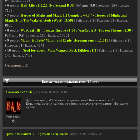
84
| Баллов:
7779
•
6
место:
Half-Life v1.1.2.1 [No Steam] RUS
| Рейтинг:
9.8
| Голосов:
154
| Баллов:
7187
•
7
место:
Heroes of Might and Magic III Complete v4.0 / + Heroes of Might and
Magic 3: In The Wake of Gods (WoG) v3.58f
| Рейтинг:
9.9
| Голосов:
89
| Баллов:
8638
•
8
место:
WarCraft III - Frozen Throne v1.30 / WarCraft 3 - Frozen Throne v1.30
|
Рейтинг:
9.9
| Голосов:
108
| Баллов:
14883
•
9
место:
Mount & Blade/ Mount and Blade. История героя v.1.011
| Рейтинг:
9.9
|
Голосов:
81
| Баллов:
4043
•
10
место:
Need for Speed: Most Wanted Black Edition v1.3
| Рейтинг:
9.7
| Голосов:
140
| Баллов:
7489
Отправить ЛС
Комментарии пользователя (10 шт.)
Xenonauts 2 v7.27.3a
| Дата 2026-08-08 00:00:19
Администрация! Вы вообще адекватные? Какие монетки?
Есть куча других сайтов, где можно скачать тоже самое. Или даже
лучше!
Репутация
6
Spark in the Dark v0.3.15.1g [Steam Early Access]
| Дата 2026-04-10 01:57:48