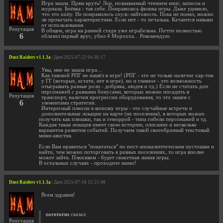
Игра зашла. Прям круть! Лор, познаваемый чтением книг, записок и
журнала. Боёвка - так себе. Понравилась физика игры. Даже удивило,
что это unity. Не понравилось соулс-лайтовость. Пока не понял, можно
ли прокачать характеристики. Если нет - то печалька. Качаются навыки
от использования.
Репутация
В общем, игра на ранней стади уже играбельна. Почти полностью
6
облазил первый ярус, убил 4 Морохха... Рекомендую.
Dust Raiders v1.1.3a
| Дата 2025-07-22 04:36:17
Увы, мне не зашла игра…
Как таковой РПГ не нашёл в игре! (РПГ - это не только наличие хар-тик
у ГГ (которых, кстати, нет в игре), но и главное - это возможность
отыгрывать разные роли - добряка, злодея и тд.) Если не считать доп.
персонажей с разными бонусами, которых можно посадить в
Репутация
транспорт, наличия прогрессии оборудования, то это экшен с
6
элементами стратегии.
Интересный плюсик в копилку игры - это случайные встречи и
дополнительные локации на карте (не поселения), в которых можно
получить как плюшки, так и геморрой - типа гибели персонажей и тд.
Каждая такая локация имеет свою историю, описание и несколько
вариантов развития событий. Получаем такой своеобразный текстовый
мини-квестик.
Если Вам нравиться "покататься" по пост-апокалиптическим пустошам и
найти, чем можно поторговать в разных поселениях, то игра вполне
может зайти. Плюсиком - будет сюжетная линия игры.
В остальных случаях - проходите мимо!
Dust Raiders v1.1.3a
| Дата 2025-07-18 15:21:48
Всем здравия!
zorotorus
сказал:
Репутация