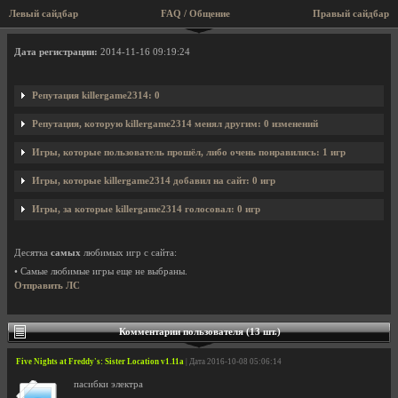
Левый сайдбар
FAQ / Общение
Правый сайдбар
Профиль пользователя killergame2314
Дата регистрации:
2014-11-16 09:19:24
Репутация killergame2314: 0
Репутация, которую killergame2314 менял другим: 0 изменений
Игры, которые пользователь прошёл, либо очень понравились: 1 игр
Игры, которые killergame2314 добавил на сайт: 0 игр
Игры, за которые killergame2314 голосовал: 0 игр
Десятка
самых
любимых игр с сайта:
• Самые любимые игры еще не выбраны.
Отправить ЛС
Комментарии пользователя (13 шт.)
Five Nights at Freddy's: Sister Location v1.11a
| Дата 2016-10-08 05:06:14
пасибки электра