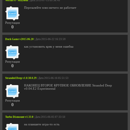
Worms 4 - Mayhem
| Дата 2015-07-13 09:36:45
Перезалейте плиз ничего не работает
Репутация
0
Duck Game v2015.06.20
| Дата 2015-06-22 16:23:59
как установить кряк у меня ошибка
Репутация
0
Stranded Deep v1.0.38.0.29
| Дата 2015-06-16 05:51:53
НАКОНЕЦ ВТОРОЕ КРУПНОЕ ОБНОВЛЕНИЕ Stranded Deep
v0.04.E2 Experimental
Репутация
0
Turbo Dismount v1.33.0
| Дата 2015-06-05 07:33:50
на планшете игра-то есть