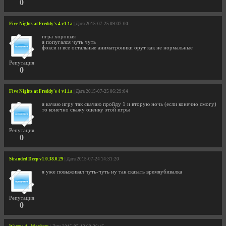
0
Five Nights at Freddy's 4 v1.1a
| Дата 2015-07-25 09:07:00
игра хорошая
я попугался чуть чуть
фокси и все остальные аниматроники орут как не нормальные
Репутация
0
Five Nights at Freddy's 4 v1.1a
| Дата 2015-07-25 06:29:04
я качаю игру так скачаю пройду 1 и вторую ночь (если конечно смогу)
то конечно скажу оценку этой игры
Репутация
0
Stranded Deep v1.0.38.0.29
| Дата 2015-07-24 14:31:20
я уже повыживал чуть-чуть ну так сказать времяубивалка
Репутация
0