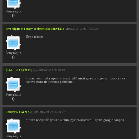
Репутация
0
Five Nights at Freddy's: Sister Location v1.11a
| Дата 2016-10-07 16:50:35
Игра вышла.
Репутация
0
Roblox v21.04.2023
| Дата 2015-11-07 06:28:43
я знаю этот сайт просто avast грёбаный удалил игру пришлось тут
качать пока не неашёл решение
Репутация
0
Roblox v21.04.2023
| Дата 2015-10-02 06:58:27
пишет вредный файл а антивирус выключил... даже google заорал
Репутация