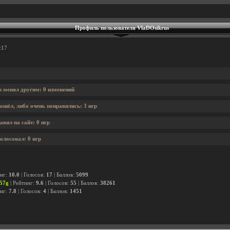
Профиль пользователя VlaDOsikrus
:17
s менял другим: 0 изменений
ошёл, либо очень понравились: 3 игр
вил на сайт: 0 игр
олосовал: 0 игр
инг:
10.0
| Голосов:
17
| Баллов:
5099
357g
| Рейтинг:
9.6
| Голосов:
55
| Баллов:
38261
инг:
7.8
| Голосов:
4
| Баллов:
1451