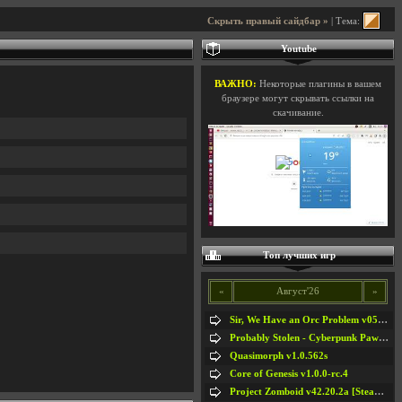
Скрыть правый сайдбар »
| Тема:
Youtube
ВАЖНО:
Некоторые плагины в вашем
браузере могут скрывать ссылки на
скачивание.
Топ лучших игр
«
Август'26
»
Sir, We Have an Orc Problem v05.08.2026
Probably Stolen - Cyberpunk Pawnshop Simulator v048c [Playtest]
Quasimorph v1.0.562s
Core of Genesis v1.0.0-rc.4
Project Zomboid v42.20.2a [Steam Early Access]