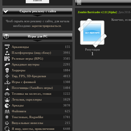
Скрыть рекламу с сайта
Zombie Barricades v2.11 [Alpha]
| Дата 2018
Конечно, есл
Чтоб скрыть всю рекламу с сайта, для начала
необходимо
зарегистрироваться
.
Игры для PC
Арканоиды
155
Репутация
Платформеры (вид сбоку)
3991
1
Ролевые игры (RPG)
3505
Аркадные шутеры
2291
Хорроры
1884
Тир, FPS, 3D-бродилки
4013
Игры с физикой
1308
Песочницы (Sandbox-игры)
1404
Техника на колесах, гонки
1222
Леталки, скроллеры
1029
Аркады
3070
Файтинги
625
Текстовые, Roguelike
1701
Визуальные новеллы
215
Я ищу, квесты, приключения
6440