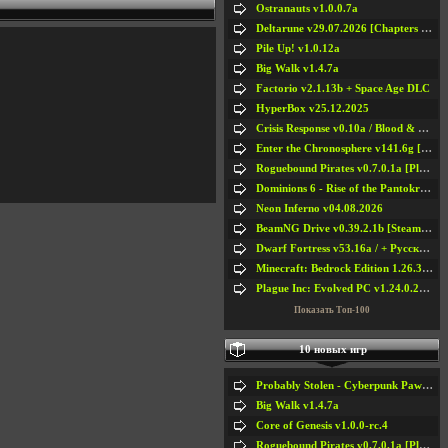
Ostranauts v1.0.0.7a
Deltarune v29.07.2026 [Chapters 1-5] / + RUS [Chapters 1-5]
Pile Up! v1.0.12a
Big Walk v1.4.7a
Factorio v2.1.13b + Space Age DLC
HyperBox v25.12.2025
Crisis Response v0.10a / Blood & Bullet
Enter the Chronosphere v141.6g [Steam Early Access]
Roguebound Pirates v0.7.0.1a [Playtest]
Dominions 6 - Rise of the Pantokrator v6.35a
Neon Inferno v04.08.2026
BeamNG Drive v0.39.2.1b [Steam Early Access]
Dwarf Fortress v53.16a / + Русская Версия v50.12a
Minecraft: Bedrock Edition 1.26.33.1a / + TLauncher v2.89
Plague Inc: Evolved PC v1.24.0.2a + All DLCs
Показать Топ-100
10 новых игр
Probably Stolen - Cyberpunk Pawnshop Simulator v048c [Playtest]
Big Walk v1.4.7a
Core of Genesis v1.0.0-rc.4
Roguebound Pirates v0.7.0.1a [Playtest]