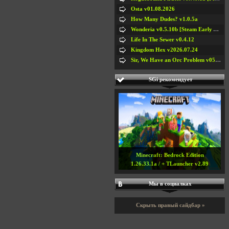
Osta v01.08.2026
How Many Dudes? v1.0.5a
Wonderia v0.5.10b [Steam Early Access]
Life In The Sewer v0.4.12
Kingdom Hex v2026.07.24
Sir, We Have an Orc Problem v05.08.2026
SGi рекомендует
Minecraft: Bedrock Edition
1.26.33.1a / + TLauncher v2.89
Мы в социалках
Скрыть правый сайдбар »