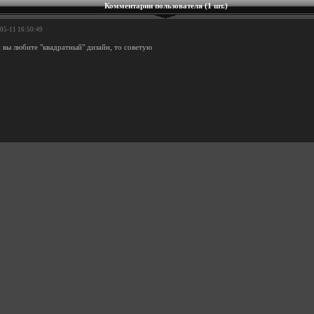
Комментарии пользователя (1 шт.)
-05-11 16:50:49
и вы любите "квадратный" дизайн, то советую