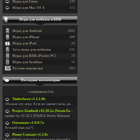
Игры для Linux
239
Игры для Mac OS X
272
Игры для мобилок и КПК
Игры для Android
1683
Игры для iPhone
309
Игры для iPad
24
Java-игры для мобилки
231
Игры для КПК (Pocket PC)
78
Игры для Symbian
51
Русские версии игр
563
Последние комментарии
+ сообщения из FAQ
Timberborn v1.1.1.0b
Обожаю эту игру. Если не хватает цели, можно чудо
Project Zomboid v42.20.2a [Steam Early Access]
update for 42.20.2 STABLE Hotfix Released
Ostranauts v1.0.0.7a
Русский язык где?)
Planet Centauri v1.1.0c
KotoWenik сказал:игра нереально крутаяСпасибо )))