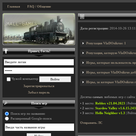
Главная
FAQ / Общение
Дата регистрации:
2014-10-26 13:11
Репутация VlaDOsikrus: 1
Привет, Гость!
Репутация, которую VlaDOsikru
Игры, которые пользователь пр
Игры, которые VlaDOsikrus доба
Чужой компьютер
Игры, за которые VlaDOsikrus г
Зарегистрироваться
Забыл пароль
Десятка
самых
любимых игр с сайта:
Поиск игр
•
1
место:
Roblox v21.04.2023
| Рейт
•
2
место:
Stardew Valley v1.6.15.24
•
3
место:
Hello Neighbor v1.3
| Рейт
Поиск игр по названию
Расширенный Google-поиск
Отправить ЛС