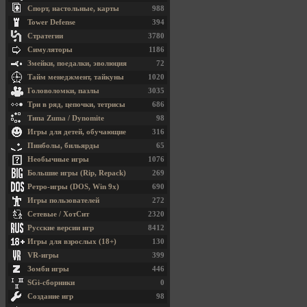
Спорт, настольные, карты
988
Tower Defense
394
Стратегии
3780
Симуляторы
1186
Змейки, поедалки, эволюция
72
Тайм менеджмент, тайкуны
1020
Головоломки, пазлы
3035
Три в ряд, цепочки, тетрисы
686
Типа Zuma / Dynomite
98
Игры для детей, обучающие
316
Пинболы, бильярды
65
Необычные игры
1076
Большие игры (Rip, Repack)
269
Ретро-игры (DOS, Win 9x)
690
Игры пользователей
272
Сетевые / ХотСит
2320
Русские версии игр
8412
Игры для взрослых (18+)
130
VR-игры
399
Зомби игры
446
SGi-сборники
0
Создание игр
98