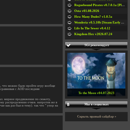
Roguebound Pirates v0.7.0.1a [Playtest]
Osta v01.08.2026
How Many Dudes? v1.0.5a
Wonderia v0.5.10b [Steam Early Access]
Life In The Sewer v0.4.12
Kingdom Hex v2026.07.24
SGi рекомендует
м, что можно было пройти игру вообще
о сравнивая с AOD последняя
To the Moon v04.07.2023
вал. мирное продвижение по сюжету,
ному распределению очков. напротив же в
Мы в социалках
 как раз был в тему). так что " упор на
Скрыть правый сайдбар »