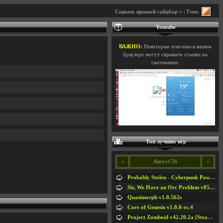
Скрыть правый сайдбар »
| Тема:
Youtube
ВАЖНО:
Некоторые плагины в вашем
браузере могут скрывать ссылки на
скачивание.
Топ лучших игр
«
Август'26
»
Probably Stolen - Cyberpunk Pawnshop Simulator v048c [Playtest]
Sir, We Have an Orc Problem v05.08.2026
Quasimorph v1.0.562s
Core of Genesis v1.0.0-rc.4
Project Zomboid v42.20.2a [Steam Early Access]