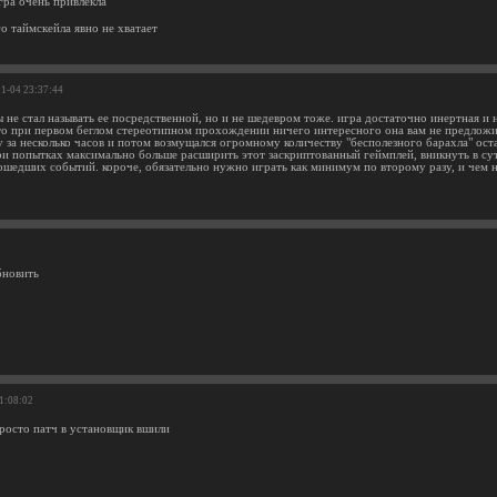
гра очень привлекла
о таймскейла явно не хватает
11-04 23:37:44
ы не стал называть ее посредственной, но и не шедевром тоже. игра достаточно инертная и
что при первом беглом стереотипном прохождении ничего интересного она вам не предложит.
у за несколько часов и потом возмущался огромному количеству "бесполезного барахла" ост
ри попытках максимально больше расширить этот заскриптованный геймплей, вникнуть в сут
ошедших событий. короче, обязательно нужно играть как минимум по второму разу, и чем н
бновить
11:08:02
росто патч в установщик вшили