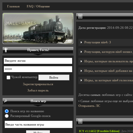
Главная
FAQ / Общение
Дата регистрации:
2014-09-26 08:22
Репутация nin4: 3
Привет, Гость!
Репутация, которую nin4 менял
Игры, которые пользователь пр
Игры, которые nin4 добавил на 
Чужой компьютер
Игры, за которые nin4 голосова
Зарегистрироваться
Забыл пароль
Десятка
самых
любимых игр с сайта:
Поиск игр
• Самые любимые игры еще не выбра
Отправить ЛС
Поиск игр по названию
Расширенный Google-поиск
ICY v1.1.6652 [Frostbite Edition]
| Дата 201