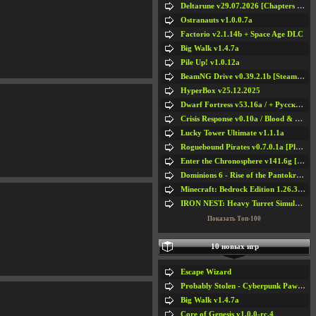
Deltarune v29.07.2026 [Chapters 1-5] / + RUS [Chapters 1-5]
Ostranauts v1.0.0.7a
Factorio v2.1.14b + Space Age DLC
Big Walk v1.4.7a
Pile Up! v1.0.12a
BeamNG Drive v0.39.2.1b [Steam Early Access]
HyperBox v25.12.2025
Dwarf Fortress v53.16a / + Русская Версия v50.12a
Crisis Response v0.10a / Blood & Bullet
Lucky Tower Ultimate v1.1.1a
Roguebound Pirates v0.7.0.1a [Playtest]
Enter the Chronosphere v141.6g [Steam Early Access]
Dominions 6 - Rise of the Pantokrator v6.35a
Minecraft: Bedrock Edition 1.26.33.1a / + TLauncher v2.89
IRON NEST: Heavy Turret Simulator v1.0a
Показать Топ-100
10 новых игр
Escape Wizard
Probably Stolen - Cyberpunk Pawnshop Simulator v048c [Playtest]
Big Walk v1.4.7a
Core of Genesis v1.0.0-rc.4