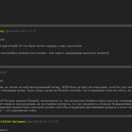
ess]
| Дата 2016-12-03 11:15:22
зал:
её ещё в build 24 это было нечто хардкор а щас упростили
в настройках режима песочницы - там такого хардкорища намутить можно))
:53:05
ал:
ая, но лично на мой неискушенный взгляд, AOD была лучше для отыгрыша, хотя бы уже те
 отыгрывая купца. Здесь упор сделан на боевую систему, что в принципе тоже не плохо, н
oD больше зацепил боевкой, несмотря на то, что полностью боевого перса так и не отыгры
ле первого прохождения, не доставляло интереса, т.к. все сводилось к тупому безвариатив
новении можно было находить разные способы устранения противников (рандом в этом случае
у" - это однозначно плюс.
 v0.8.3d / Sui Generis
| Дата 2016-05-31 17:57:56
казал: