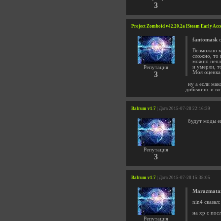
3
Project Zomboid v42.20.2a [Steam Early Acc
fantomask
с
Возможно мн
сложно, то 
можно непло
и умерли, т
Репутация
Моя оценка 
3
ну а если ма
добежиш. и во
Balrum v1.7
| Дата 2015-07-28 22:16:39
будут моды ещ
Репутация
3
Balrum v1.7
| Дата 2015-07-28 15:38:05
Marazmata
nin4 сказал:
на хр с пос
Репутация