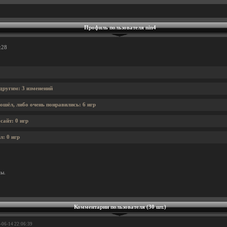
Профиль пользователя nin4
:28
 другим: 3 изменений
ошёл, либо очень понравились: 6 игр
сайт: 0 игр
л: 0 игр
ны.
Комментарии пользователя (30 шт.)
8-06-14 22:06:39