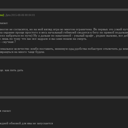
ess]
| Дата 2015-08-06 00:04:01
казал:
огие не согласятся, но на мой взгляд игра во многом ограничена. Во первых это узкий пут
на окраине проще простого и весь начальный геймплей сводится к бегу по прямой подальше
хо набраться по пути) Ну а дальше по накатанной - унылый крафт , редкие вылазки, все дей
о лишь по тому что вас все задрало и вы сами пошли на смерть.
- скучная 7
ксимальное количество зомби поставить, минимум еды,удобства побыстрее отключить да зимо
звращться на много чаще будеш.
е. как пить дать
z
сказал:
ледней обновой для явы не запускается