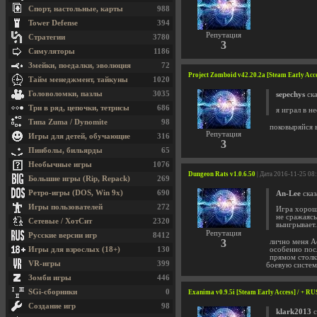
Спорт, настольные, карты
988
Tower Defense
394
Репутация
Стратегии
3780
3
Симуляторы
1186
Змейки, поедалки, эволюция
72
Project Zomboid v42.20.2a [Steam Early Acc
Тайм менеджмент, тайкуны
1020
Головоломки, пазлы
3035
sepechys
ска
Три в ряд, цепочки, тетрисы
686
я играл в н
Типа Zuma / Dynomite
98
поковыряйся 
Репутация
Игры для детей, обучающие
316
3
Пинболы, бильярды
65
Необычные игры
1076
Dungeon Rats v1.0.6.50
| Дата 2016-11-25 08
Большие игры (Rip, Repack)
269
Ретро-игры (DOS, Win 9x)
690
An-Lee
сказ
Игры пользователей
272
Игра хорош
не сражаясь
Сетевые / ХотСит
2320
выигрывает.
Репутация
Русские версии игр
8412
3
лично меня A
Игры для взрослых (18+)
130
особенно пос
прямом столк
VR-игры
399
боевую систем
Зомби игры
446
SGi-сборники
0
Exanima v0.9.5i [Steam Early Access] / + RUS
Создание игр
98
klark2013
с