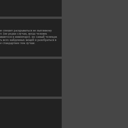
 не спешит раскрываться не пытливому
 (не редки случаи, когда человек
авшегося в инвентаре). но самый челендж
ь всех найденных вещей и разобраться в
е стандартнее тем лучше.