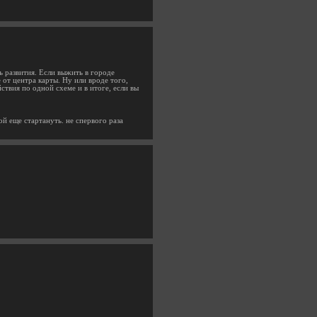
ь развития. Если выжить в городе
 от центра карты. Ну или вроде того,
ствия по одной схеме и в итоге, если вы
й еще стартануть. не спервого раза