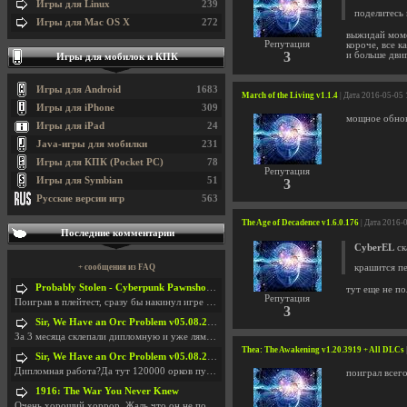
Игры для Linux
239
поделитесь 
Игры для Mac OS X
272
выжидай моме
Репутация
короче, все к
3
и больше дви
Игры для мобилок и КПК
Игры для Android
1683
March of the Living v1.1.4
| Дата 2016-05-05
Игры для iPhone
309
мощное обнов
Игры для iPad
24
Java-игры для мобилки
231
Игры для КПК (Pocket PC)
78
Репутация
Игры для Symbian
51
3
Русские версии игр
563
The Age of Decadence v1.6.0.176
| Дата 2016-
Последние комментарии
CyberEL
ск
+ сообщения из FAQ
крашится пе
Probably Stolen - Cyberpunk Pawnshop Simulator v048c [Playtest]
тут еще не п
Репутация
Поиграв в плейтест, сразу бы накинул игре наивысши
3
Sir, We Have an Orc Problem v05.08.2026
За 3 месяца склепали дипломную и уже лям двести ба
Thea: The Awakening v1.20.3919 + All DLCs
Sir, We Have an Orc Problem v05.08.2026
Дипломная работа?Да тут 120000 орков путь выбирают
поиграл всего
1916: The War You Never Knew
Очень хороший хоррор. Жаль что он не получил должн