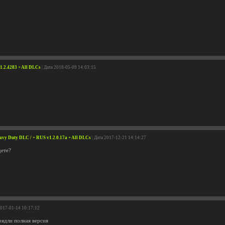
1.2.4283 + All DLCs
| Дата 2018-05-09 14:03:15
avy Duty DLC / + RUS v1.2.0.17a + All DLCs
| Дата 2017-12-21 14:14:27
дете?
2017-01-14 10:17:12
рядли полная версия