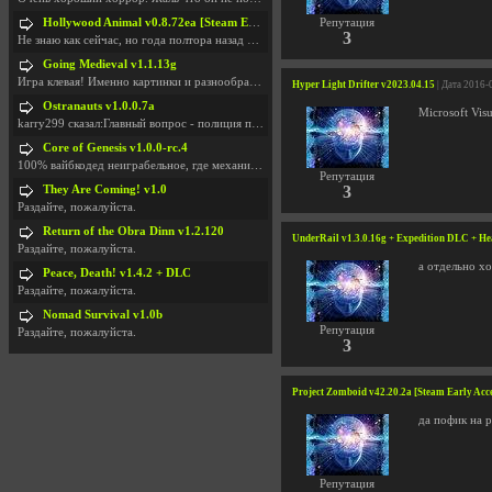
Hollywood Animal v0.8.72ea [Steam Early Access]
Репутация
3
Не знаю как сейчас, но года полтора назад игра был
Going Medieval v1.1.13g
Игра клевая! Именно картинки и разнообразия в стро
Hyper Light Drifter v2023.04.15
| Дата 2016-
Ostranauts v1.0.0.7a
Microsoft Vis
karry299 сказал:Главный вопрос - полиция по-прежне
Core of Genesis v1.0.0-rc.4
100% вайбкодед неиграбельное, где механики знает т
Репутация
3
They Are Coming! v1.0
Раздайте, пожалуйста.
Return of the Obra Dinn v1.2.120
UnderRail v1.3.0.16g + Expedition DLC + He
Раздайте, пожалуйста.
а отдельно х
Peace, Death! v1.4.2 + DLC
Раздайте, пожалуйста.
Nomad Survival v1.0b
Репутация
Раздайте, пожалуйста.
3
Project Zomboid v42.20.2a [Steam Early Acc
да пофик на 
Репутация