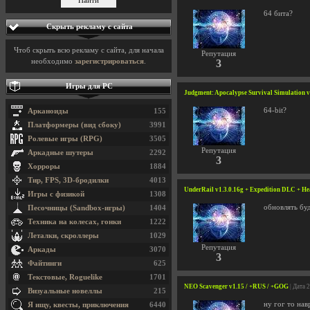
64 бита?
Скрыть рекламу с сайта
Чтоб скрыть всю рекламу с сайта, для начала
Репутация
необходимо
зарегистрироваться
.
3
Игры для PC
Judgment: Apocalypse Survival Simulation v
64-bit?
Арканоиды
155
Платформеры (вид сбоку)
3991
Ролевые игры (RPG)
3505
Репутация
Аркадные шутеры
2292
3
Хорроры
1884
Тир, FPS, 3D-бродилки
4013
UnderRail v1.3.0.16g + Expedition DLC + He
Игры с физикой
1308
обновлять бу
Песочницы (Sandbox-игры)
1404
Техника на колесах, гонки
1222
Леталки, скроллеры
1029
Репутация
Аркады
3070
3
Файтинги
625
Текстовые, Roguelike
1701
NEO Scavenger v1.15 / +RUS / +GOG
| Дата 
Визуальные новеллы
215
ну гог то нав
Я ищу, квесты, приключения
6440