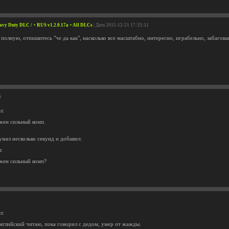
avy Duty DLC / + RUS v1.2.0.17a + All DLCs
| Дата 2015-12-21 17:33:51
 полную, отпишитесь "че да как", насколько все масштабно, интересно, играбельно, забагова
5
л:
жен сильный комп.
одумал несколько секунд и добавил:
л:
жен сильный комп?
л:
нглийский читаю, пока говорил с дедом, умер от жажды.