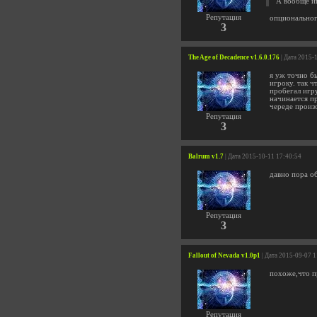
А вообще и
Репутация
опциональног
3
The Age of Decadence v1.6.0.176
| Дата 2015-
я уж точно б
игроку. так 
пробегал игр
начинается п
череде произ
Репутация
3
Balrum v1.7
| Дата 2015-10-11 17:40:54
давно пора о
Репутация
3
Fallout of Nevada v1.0p1
| Дата 2015-09-07 
похоже,что п
Репутация