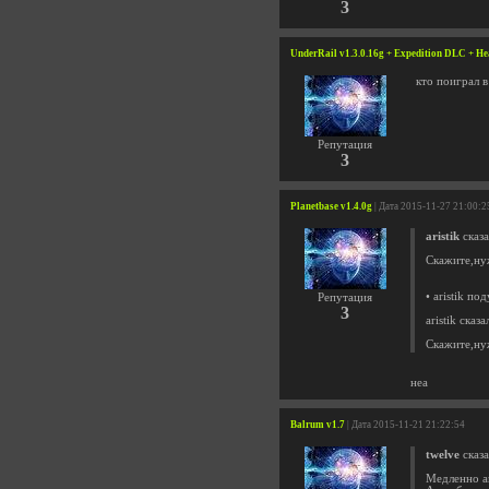
3
UnderRail v1.3.0.16g + Expedition DLC + He
кто поиграл в
Репутация
3
Planetbase v1.4.0g
| Дата 2015-11-27 21:00:2
aristik
сказа
Скажите,ну
• aristik п
Репутация
3
aristik сказа
Скажите,ну
неа
Balrum v1.7
| Дата 2015-11-21 21:22:54
twelve
сказа
Медленно а