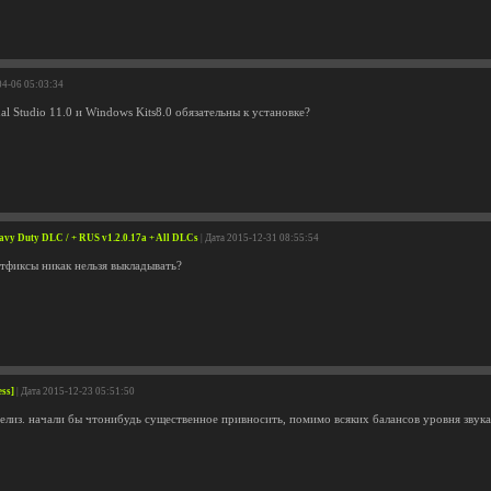
04-06 05:03:34
ual Studio 11.0 и Windows Kits8.0 обязательны к установке?
avy Duty DLC / + RUS v1.2.0.17a + All DLCs
| Дата 2015-12-31 08:55:54
отфиксы никак нельзя выкладывать?
ess]
| Дата 2015-12-23 05:51:50
релиз. начали бы чтонибудь существенное привносить, помимо всяких балансов уровня звук