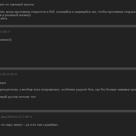
кто-то тактикой махача
нт, когда противник откроется и бей. уклоняйся и защищайся так, чтобы противник открылс
ак в реальной жизни))
гайся.
 11:04:17
ление))
04-26 13:30:22
азал:
риодически, а вообще игра понравилась. особенно радуют бои, где без боевых навыков хре
олный руссик потому что
| Дата 2016-04-15 17:40:11
-то пару минут - да есть там сурвайвал