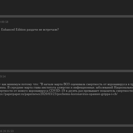
0:00:58
y: Enhanced Edition раздачи не встречали?
59:54
у как минимум потому что: "В начале марта ВОЗ оценивала смертность от коронавируса в т
иппа. В середине марта глава института аллергии и инфекционных заболеваний Национально
мертности от нового коронавируса COVID–19 в десять раз превышает показатель смертности 
ps://paperpaper.ru/papernews/2020/03/23/pochemu-koronavirus-opasnee-grippa-i-ch/
16 20:35:53