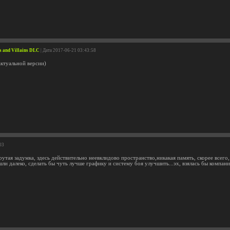
es and Villains DLC
| Дата 2017-06-21 03:43:58
актуальной версии)
03
утая задумка, здесь действительно неевклидово пространство,никакая память, скорее всего,
ли далеко, сделать бы чуть лучше графику и систему боя улучшить...эх, взялась бы компан