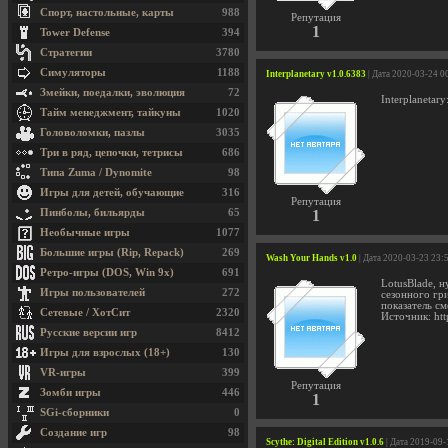
Спорт, настольные, карты
988
Репутация
1
Tower Defense
394
Стратегии
3780
Симуляторы
1188
Interplanetary v1.0.6383
| Дата 2020-03-24 0
Змейки, поедалки, эволюция
72
Interplanetar
Тайм менеджмент, тайкуны
1020
Головоломки, пазлы
3035
Три в ряд, цепочки, тетрисы
686
Типа Zuma / Dynomite
98
Игры для детей, обучающие
316
Репутация
Пинболы, бильярды
65
1
Необычные игры
1077
Большие игры (Rip, Repack)
269
Wash Your Hands v1.0
| Дата 2020-03-23 23:
Ретро-игры (DOS, Win 9x)
691
LotusBlade, н
Игры пользователей
272
сезонного гр
показатель с
Сетевые / ХотСит
2320
Источник: htt
Русские версии игр
8412
Игры для взрослых (18+)
130
VR-игры
399
Репутация
Зомби игры
446
1
SGi-сборники
0
Создание игр
98
Scythe: Digital Edition v1.0.6
| Дата 2019-09-