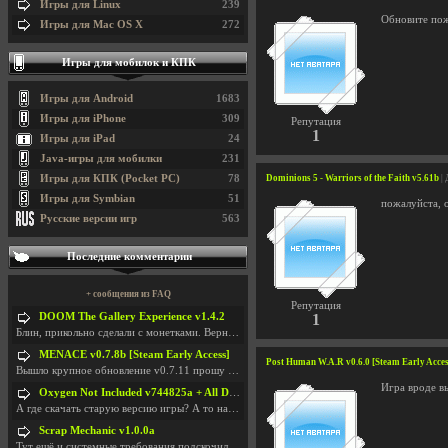
Игры для Linux
239
Обновите пож
Игры для Mac OS X
272
Игры для мобилок и КПК
Игры для Android
1683
Игры для iPhone
309
Репутация
1
Игры для iPad
24
Java-игры для мобилки
231
Игры для КПК (Pocket PC)
78
Dominions 5 - Warriors of the Faith v5.61b
| 
Игры для Symbian
51
пожалуйста, 
Русские версии игр
563
Последние комментарии
+ сообщения из FAQ
Репутация
DOOM The Gallery Experience v1.4.2
1
Блин, прикольно сделали с монетками. Вернулся в св
MENACE v0.7.8b [Steam Early Access]
Post Human W.A.R v0.6.0 [Steam Early Acces
Вышло крупное обновление v0.7.11 прошу обновить
Игра вроде в
Oxygen Not Included v744825a + All DLC
А где скачать старую версию игры? А то на новой но
Scrap Mechanic v1.0.0a
Тут ещё и системные требования подскочили. Если не