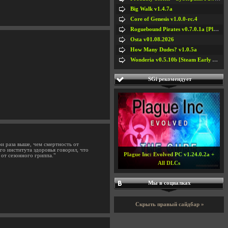
Big Walk v1.4.7a
Core of Genesis v1.0.0-rc.4
Roguebound Pirates v0.7.0.1a [Playtest]
Osta v01.08.2026
How Many Dudes? v1.0.5a
Wonderia v0.5.10b [Steam Early Access]
SGi рекомендует
ри раза выше, чем смертность от
го института здоровья говорил, что
Plague Inc: Evolved PC v1.24.0.2a +
от сезонного гриппа."
All DLCs
Мы в социалках
Скрыть правый сайдбар »