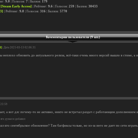
инг:
9.0
| Голосов:
7
| Баллов:
179
[Steam Early Access]
| Рейтинг:
9.6
| Голосов:
259
| Баллов:
30433
3]
| Рейтинг:
9.8
| Голосов:
316
| Баллов:
5770
Комментарии пользователя (9 шт.)
4]
| Дата 2021-03-13 02:06:31
ы неплохо обновить до актуального релиза, всё-таки очень много версий вышло в стиме, а 
:23:59
ает, а вот длс почему-то не активно, никто не встречал раздач с работающим дополнением 
лго думал и добавил:
л кто сентябрьское обновление? Там багфиксы только, но из-за него не дает по сети играть