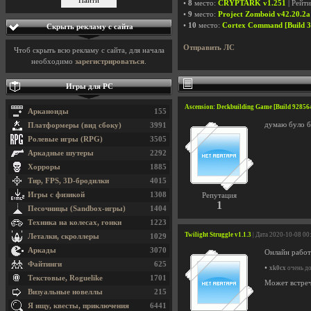
•
8
место:
CRYPTARK v1.251
| Рейт
•
9
место:
Project Zomboid v42.20.2a 
•
10
место:
Cortex Command [Build 3
Скрыть рекламу с сайта
Отправить ЛС
Чтоб скрыть всю рекламу с сайта, для начала
необходимо
зарегистрироваться
.
Игры для PC
Ascension: Deckbuilding Game [Build 92856
Арканоиды
155
думаю було б
Платформеры (вид сбоку)
3991
Ролевые игры (RPG)
3505
Аркадные шутеры
2292
Хорроры
1885
Тир, FPS, 3D-бродилки
4015
Игры с физикой
1308
Репутация
1
Песочницы (Sandbox-игры)
1404
Техника на колесах, гонки
1223
Twilight Struggle v1.1.3
| Дата 2020-10-08 00
Леталки, скроллеры
1029
Аркады
3070
Онлайн работ
Файтинги
625
•
xk0cx
очень до
Текстовые, Roguelike
1701
Может встреча
Визуальные новеллы
215
Я ищу, квесты, приключения
6441