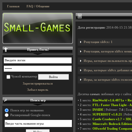
Главная
FAQ / Общение
Дата регистрации:
2014-06-15 21:58
Репутация xk0cx: 1
Привет, Гость!
Репутация, которую xk0cx меня
Игры, которые пользователь пр
Игры, которые xk0cx добавил на
Чужой компьютер
Игры, за которые xk0cx голосов
Зарегистрироваться
Забыл пароль
Десятка
самых
любимых игр с сайта:
Поиск игр
•
1
место:
RimWorld v1.6.4871a + Ro
•
2
место:
FTL: Faster Than Light - A
•
3
место:
INSIDE
| Рейтинг:
7.6
| Гол
Поиск игр по названию
•
4
место:
SUPERHOT v1.0.21
| Рейт
Расширенный Google-поиск
•
5
место:
Castle Crashers v2.7 + 3D
•
6
место:
Minecraft: Bedrock Edition
•
7
место:
Offworld Trading Company