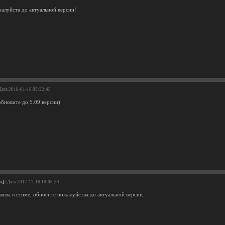
алуйста до актуальной версии!
Дата 2018-01-18 05:32:45
обновите до 5.09 версии)
s]
| Дата 2017-12-16 18:05:34
ышла в стиме, обносите пожалуйства до актуальной версии.