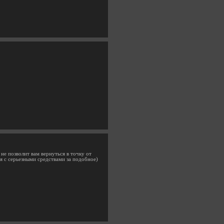
 не позволит вам вернуться в точку от
ия с серьезными средствами за подобное)