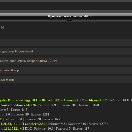
Профиль пользователя xk0cx
:46
л другим: 0 изменений
ошёл, либо очень понравились: 12 игр
 сайт: 0 игр
ал: 0 игр
yalty DLC + Ideology DLC + Biotech DLC + Anomaly DLC + Odyssey DLC
| Рейтинг:
10.0
| 
dvanced Edition v1.6.22b
| Рейтинг:
9.9
| Голосов:
100
| Баллов:
13150
осов:
5
| Баллов:
847
инг:
9.6
| Голосов:
39
| Баллов:
1201
LC
| Рейтинг:
9.8
| Голосов:
20
| Баллов:
1639
 1.26.33.1a / + TLauncher v2.89
| Рейтинг:
9.3
| Голосов:
516
| Баллов:
42734
 v1.11.15121 + 3 DLC
| Рейтинг:
10.0
| Голосов:
5
| Баллов:
117