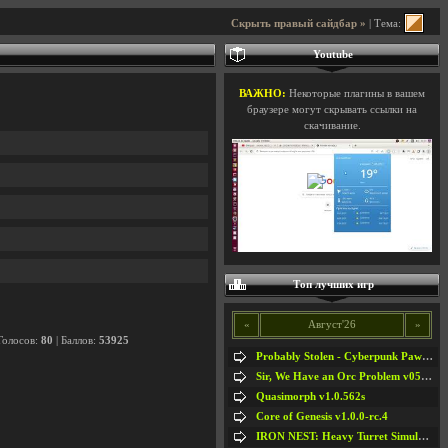
Скрыть правый сайдбар »
| Тема:
Youtube
ВАЖНО:
Некоторые плагины в вашем
браузере могут скрывать ссылки на
скачивание.
Топ лучших игр
«
Август'26
»
Голосов:
80
| Баллов:
53925
Probably Stolen - Cyberpunk Pawnshop Simulator v048c [Playtest]
Sir, We Have an Orc Problem v05.08.2026
Quasimorph v1.0.562s
Core of Genesis v1.0.0-rc.4
IRON NEST: Heavy Turret Simulator v1.0a