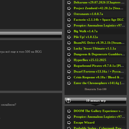
Deltarune v29.07.2026 [Chapters 1-5] / + RUS [Chapters 1-5]
Project Zomboid v42.20.2a [Steam Early Access]
Ostranauts v1.0.0.7a
Factorio v2.1.14b + Space Age DLC
Prospice: Anomalous Logistics v97 [Playtest]
Big Walk v1.4.7a
Pile Up! v1.0.12a
BeamNG Drive v0.39.2.1b [Steam Early Access]
Lucky Tower Ultimate v1.1.1a
игра всё еще в топ-500 на BGG
Dungeons & Degenerate Gamblers v2.0.2a
HyperBox v25.12.2025
Roguebound Pirates v0.7.0.1a [Playtest]
Dwarf Fortress v53.16a / + Русская Версия v50.12a
Crisis Response v0.10a / Blood & Bullet
Enter the Chronosphere v141.6g [Steam Early Access]
Показать Топ-100
10 новых игр
и онлайном?
DOOM The Gallery Experience v1.4.2
Prospice: Anomalous Logistics v97 [Playtest]
.
Escape Wizard
Probably Stolen - Cyberpunk Pawnshop Simulator v048c [Playtest]