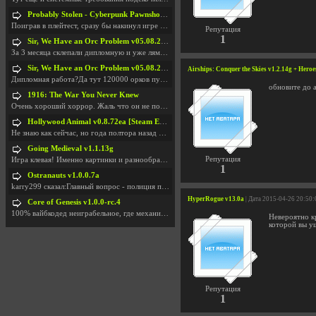
Probably Stolen - Cyberpunk Pawnshop Simulator v048c [Playtest]
Поиграв в плейтест, сразу бы накинул игре наивысши
Репутация
1
Sir, We Have an Orc Problem v05.08.2026
За 3 месяца склепали дипломную и уже лям двести ба
Sir, We Have an Orc Problem v05.08.2026
Airships: Conquer the Skies v1.2.14g + Hero
Дипломная работа?Да тут 120000 орков путь выбирают
обновите до 
1916: The War You Never Knew
Очень хороший хоррор. Жаль что он не получил должн
Hollywood Animal v0.8.72ea [Steam Early Access]
Не знаю как сейчас, но года полтора назад игра был
Going Medieval v1.1.13g
Репутация
Игра клевая! Именно картинки и разнообразия в стро
1
Ostranauts v1.0.0.7a
karry299 сказал:Главный вопрос - полиция по-прежне
HyperRogue v13.0a
| Дата 2015-04-26 20:50:
Core of Genesis v1.0.0-rc.4
100% вайбкодед неиграбельное, где механики знает т
Невероятно кр
которой вы уш
Репутация
1