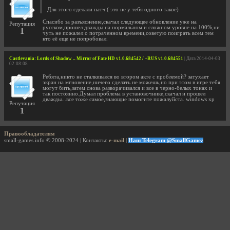
Для этого сделали патч ( это не у тебя одного такое)
Спасибо за разъяснение,скачал следующее обновление уже на
Репутация
русском,прошел дважды на нормальном и сложном уровне на 100%,ни
1
чуть не пожалел о потраченном времени,советую поиграть всем тем
кто её еще не попробовал.
Castlevania: Lords of Shadow – Mirror of Fate HD v1.0.684542 / +RUS v1.0.684551
| Дата 2014-04-03
02:08:08
Ребята,никто не сталкивался во втором акте с проблемой? затухает
экран на мгновение,ничего сделать не можешь,но при этом в игре тебя
могут бить,затем снова разворачивался и все в черно-белых тонах и
так постоянно.Думал проблема в установочнике,скачал и прошел
дважды...все тоже самое,знающие помогите пожалуйста. windows xp
Репутация
1
Правообладателям
small-games.info © 2008-2024 | Контакты:
e-mail
|
Наш Telegram @SmallGamez