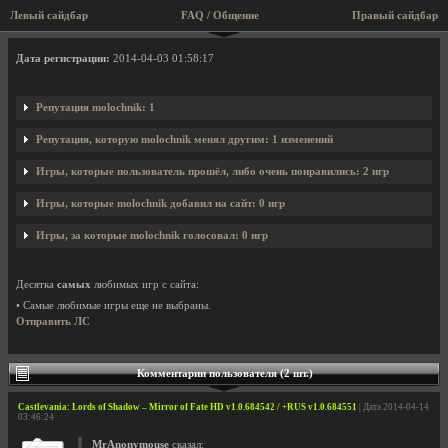
Левый сайдбар
FAQ / Общение
Правый сайдбар
Профиль пользователя molochnik
Дата регистрации:
2014-04-03 01:58:17
Репутация molochnik: 1
Репутация, которую molochnik менял другим: 1 изменений
Игры, которые пользователь прошёл, либо очень понравились: 2 игр
Игры, которые molochnik добавил на сайт: 0 игр
Игры, за которые molochnik голосовал: 0 игр
Десятка
самых
любимых игр с сайта:
• Самые любимые игры еще не выбраны.
Отправить ЛС
Комментарии пользователя (2 шт.)
Castlevania: Lords of Shadow – Mirror of Fate HD v1.0.684542 / +RUS v1.0.684551
| Дата 2014-04-14
03:46:24
MrAnonymouse
сказал: