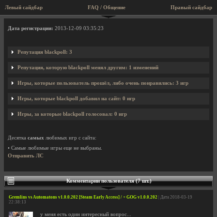
Левый сайдбар
FAQ / Общение
Правый сайдбар
Профиль пользователя blackpoll
Дата регистрации:
2013-12-09 03:35:23
Репутация blackpoll: 3
Репутация, которую blackpoll менял другим: 1 изменений
Игры, которые пользователь прошёл, либо очень понравились: 3 игр
Игры, которые blackpoll добавил на сайт: 0 игр
Игры, за которые blackpoll голосовал: 0 игр
Десятка
самых
любимых игр с сайта:
• Самые любимые игры еще не выбраны.
Отправить ЛС
Комментарии пользователя (7 шт.)
Gremlins vs Automatons v1.0.0.202 [Steam Early Access] / + GOG v1.0.0.202
| Дата 2018-03-19
22:38:13
у меня есть один интересный вопрос...