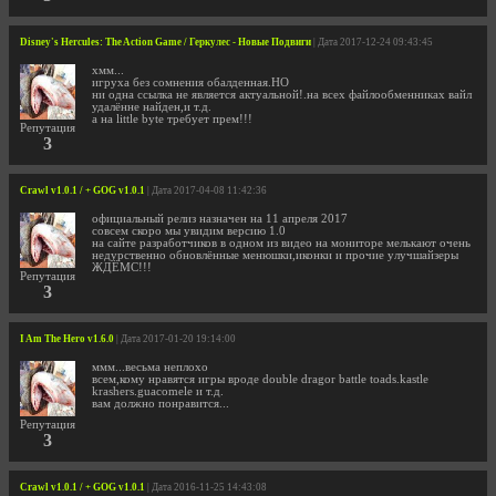
Disney's Hercules: The Action Game / Геркулес - Новые Подвиги
| Дата 2017-12-24 09:43:45
хмм...
игруха без сомнения обалденная.НО
ни одна ссылка не является актуальной!.на всех файлообменниках вайл
удалённе найден,и т.д.
а на little byte требует прем!!!
Репутация
3
Crawl v1.0.1 / + GOG v1.0.1
| Дата 2017-04-08 11:42:36
официальный релиз назначен на 11 апреля 2017
совсем скоро мы увидим версию 1.0
на сайте разработчиков в одном из видео на мониторе мелькают очень
недурственно обновлённые менюшки,иконки и прочие улучшайзеры
ЖДЁМС!!!
Репутация
3
I Am The Hero v1.6.0
| Дата 2017-01-20 19:14:00
ммм...весьма неплохо
всем,кому нравятся игры вроде double dragor battle toads.kastle
krashers.guacomele и т.д.
вам должно понравится...
Репутация
3
Crawl v1.0.1 / + GOG v1.0.1
| Дата 2016-11-25 14:43:08