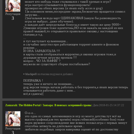
может кто-нибудь тоже сталкивался с такой хренью в игре?
игра наотрез отказывается функционировать!
проверил на обеих версиях (и steam esrly acces и gog)
1)в основном меню,посередине экрана,бесконечно вращается символ
Репутация
загрузки...
3
2)начальная колода карт ОДИНАКОВАЯ (какую бы разновидность
игры не выбрал...даже обучение).
и каждая даёт запредельные бонусы,и имеет такую же цену 9000+
2)иконки игроков тоже идентичны,НО если нажать на каждой из них
правой мышкой,то открывается правильное окошко,с настоящими
статами,и т.д.
...
и тут наступает кульминация...
я случайно запустил при работающем торрент клиенте в фоновом
режиме...
И ОНА ЗАРАБОТАЛА !!!
и карты стали отображаться корректно,и иконки игроков тоже,и
дурацкая вечная загрузка пропала !!!
вопрос...ЧО ЗА НАФИГ ?
неужели не существует сборки постабильнее?
•
blackpoll
полчасика подумал и добавил:
ПОПРАВКА !
теперь уже я ничего не понимаю...
gog версия теперь начала работать и без торрента,а steam версия теперь
отказывается работать даже с ним...
всё,я сдаюсь((
Zanzarah: The Hidden Portal / Занзара: В поисках затерянной страны
| Дата 2018-01-25 14:37:22
О-о-о...
это одна из самых запомнившихся игр из моего детства.тут всё на
высоте.графика(для тех времён) норм.геймплей(особенно бои) тоже
норм.звуковое сопровождение вне всяких похвал.игра с первых минут
способна затянуть на длительное время...
Репутация
любители подобных эанров наверняка оценят её по достоинству
3