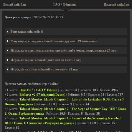
Левый сайдбар
FAQ / Общение
Правый сайдбар
Профиль пользователя suharoff
Дата регистрации:
2009-09-19 18:38:23
Репутация suharoff: 8
Репутация, которую suharoff менял другим: 39 изменений
Игры, которые пользователь прошёл, либо очень понравились: 25 игр
Игры, которые suharoff добавил на сайт: 0 игр
Игры, за которые suharoff голосовал: 29 игр
Десятка
самых
любимых игр с сайта:
•
1
место:
Deus Ex / + GOTY Edition
| Рейтинг:
9.8
| Голосов:
103
| Баллов:
3947
•
2
место:
Eufloria v2.07 (бывший Dyson)
| Рейтинг:
9.7
| Голосов:
98
| Баллов:
787
•
3
место:
Tales of Monkey Island: Chapter 3 - Lair of the Leviathan RUS / Глава 3.
Логово Левиафана
| Рейтинг:
10.0
| Голосов:
9
| Баллов:
44
•
4
место:
Tales of Monkey Island: Chapter 2 - The Siege of Spinner Cay RUS / Глава
2. Осада Рыбацкого рифа
| Рейтинг:
10.0
| Голосов:
8
| Баллов:
38
•
5
место:
Tales of Monkey Island: Chapter 1 - Launch of the Screaming Narwhal
RUS / Глава 1. Отплытие «Ревущего нарвала»
| Рейтинг:
10.0
| Голосов:
15
|
Баллов:
62