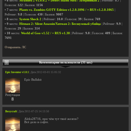
•
6
место:
Stranded 2 v1.0.0.2 + Desert Island Mod / Затерянный 2
| Рейтинг:
9.7
|
Голосов:
122
| Баллов:
1156
•
7
место:
Plants vs. Zombies GOTY Edition v1.2.0.1096 / + RUS v1.2.0.1065
|
Рейтинг:
9.8
| Голосов:
430
| Баллов:
9007
•
8
место:
System Shock 2
| Рейтинг:
10.0
| Голосов:
39
| Баллов:
769
•
9
место:
Hitman 2: Silent Assassin/Хитман 2: Бесшумный убийца
| Рейтинг:
9.9
|
Голосов:
29
| Баллов:
314
•
10
место:
World of Goo v1.52 / + RUS v1.30
| Рейтинг:
9.8
| Голосов:
409
| Баллов:
7691
Отправить ЛС
Комментарии пользователя (31 шт.)
Epic Inventor v1.0.1
| Дата 2012-03-01 15:05:32
Epic Bullshit
Репутация
8
Boxycraft
| Дата 2011-07-25 14:13:50
Aleks28716, при чём тут твоё железо?
Всё дело в софте.