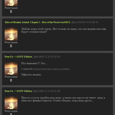
Репутация
8
Tales of Monkey Island: Chapter 5 - Rise of the Pirate God RUS
| Дата 2010-01-14 14:06:42
Люблю игры этой серии. Вот только не знаю, это последняя или ещё
будут сезоны/серии?
Репутация
8
Deus Ex / + GOTY Edition
| Дата 2009-12-25 19:20:20
Пол выживет?! Эээ...
•
suharoff
подумал несколько секунд и добавил:
Офигеть можно
Репутация
8
Deus Ex / + GOTY Edition
| Дата 2009-12-25 18:35:36
Просто я хочу пройти всю игру, а меня уже как-то не тянет- ведь я
знаю все фишки/секреты. Очень обидно, игра ведь круть...
Репутация
8