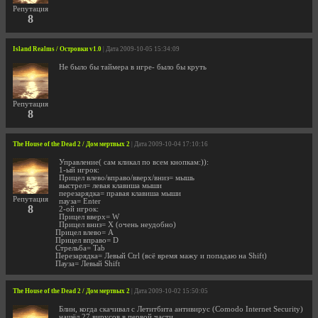
Репутация
8
Island Realms / Островки v1.0
| Дата 2009-10-05 15:34:09
Не было бы таймера в игре- было бы круть
Репутация
8
The House of the Dead 2 / Дом мертвых 2
| Дата 2009-10-04 17:10:16
Управление( сам кликал по всем кнопкам:)):
1-ый игрок:
Прицел влево/вправо/вверх/вниз= мышь
выстрел= левая клавиша мыши
перезарядка= правая клавиша мыши
Репутация
пауза= Enter
8
2-ой игрок:
Прицел вверх= W
Прицел вниз= X (очень неудобно)
Прицел влево= A
Прицел вправо= D
Стрельба= Tab
Перезарядка= Левый Ctrl (всё время мажу и попадаю на Shift)
Пауза= Левый Shift
The House of the Dead 2 / Дом мертвых 2
| Дата 2009-10-02 15:50:05
Блин, когда скачивал с Летитбита антивирус (Comodo Internet Security)
нашёл 27 вирусов в первой части