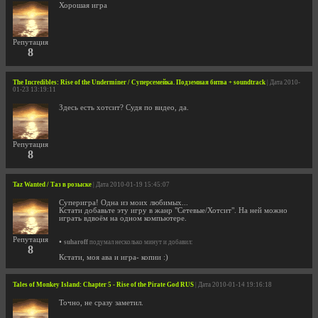
Хорошая игра
Репутация
8
The Incredibles: Rise of the Underminer / Суперсемейка. Подземная битва + soundtrack
| Дата 2010-
01-23 13:19:11
Здесь есть хотсит? Судя по видео, да.
Репутация
8
Taz Wanted / Таз в розыске
| Дата 2010-01-19 15:45:07
Cуперигра! Одна из моих любимых...
Кстати добавьте эту игру в жанр "Сетевые/Хотсит". На ней можно
играть вдвоём на одном компьютере.
Репутация
•
suharoff
подумал несколько минут и добавил:
8
Кстати, моя ава и игра- копии :)
Tales of Monkey Island: Chapter 5 - Rise of the Pirate God RUS
| Дата 2010-01-14 19:16:18
Точно, не сразу заметил.