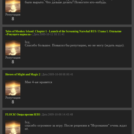
было вырыто. Что дальше делать? Помогите кто-нибудь.
Репутация
8
Tales of Monkey Island: Chapter 1 - Launch of the Screaming Narwhal RUS / Глава 1. Отплытие
«Ревущего нарвала»
| Дата 2009-10-12 18:11:41
Ixy,
Спасибо большое. Повысил бы репутацию, но не могу (ждать надо).
Репутация
8
Heroes of Might and Magic 2
| Дата 2009-10-08 08:00:41
Мне 4-ые нравятся
Репутация
8
FLOCK! Овцы против НЛО
| Дата 2009-10-06 14:43:48
Ixy,
спасибо огромное за игру. После рецензии в "Игромании" очень ждал
её.