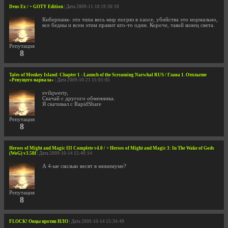
Deus Ex / + GOTY Edition
| Дата 2009-11-18 19:30:18
Киберпанк- это типа весь мир погряз в хаосе, убийства это нормально,
все бедны и всем этим правит кто-то один. Короче, такой конец света.
Репутация
8
Tales of Monkey Island: Chapter 1 - Launch of the Screaming Narwhal RUS / Глава 1. Отплытие
«Ревущего нарвала»
| Дата 2009-10-21 15:01:05
evilqwerty,
Скачай с другого обменника.
Я скачивал с RapidShare
Репутация
8
Heroes of Might and Magic III Complete v4.0 / + Heroes of Might and Magic 3: In The Wake of Gods
(WoG) v3.58f
| Дата 2009-10-14 15:40:14
А 4-ые сколько весят в минимуме?
Репутация
8
FLOCK! Овцы против НЛО
| Дата 2009-10-14 15:34:49