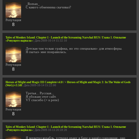
_Roman_
С какого обменника скачивал?
Репутация
8
Tales of Monkey Island: Chapter 1 - Launch of the Screaming Narwhal RUS / Глава 1. Отплытие
«Ревущего нарвала»
| Дата 2009-10-14 15:32:10
Детская там только графика, но это специально- для атмосферы.
Я скачал- мне понравилась.
Репутация
8
Heroes of Might and Magic III Complete v4.0 / + Heroes of Might and Magic 3: In The Wake of Gods
(WoG) v3.58f
| Дата 2009-10-14 15:22:00
Третья... Русская...
Я обожаю этот сайт.
VT спасибо (+ к репе)
Репутация
8
Tales of Monkey Island: Chapter 1 - Launch of the Screaming Narwhal RUS / Глава 1. Отплытие
«Ревущего нарвала»
| Дата 2009-10-13 20:59:20
Я захватил корабль, устроил драку в баре и нашёл сокровище- оно