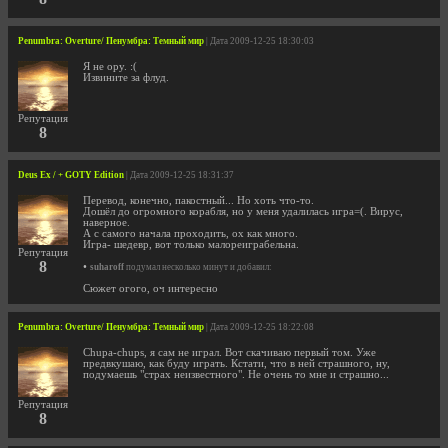
Penumbra: Overture/ Пенумбра: Темный мир
| Дата 2009-12-25 18:30:03
Я не ору. :(
Извините за флуд.
Репутация
8
Deus Ex / + GOTY Edition
| Дата 2009-12-25 18:31:37
Перевод, конечно, пакостный... Но хоть что-то.
Дошёл до огромного корабля, но у меня удалилась игра=(. Вирус,
наверное.
А с самого начала проходить, ох как много.
Игра- шедевр, вот только малореиграбельна.
Репутация
8
•
suharoff
подумал несколько минут и добавил:
Сюжет огого, оч интересно
Penumbra: Overture/ Пенумбра: Темный мир
| Дата 2009-12-25 18:22:08
Chupa-chups, я сам не играл. Вот скачиваю первый том. Уже
предвкушаю, как буду играть. Кстати, что в ней страшного, ну,
подумаешь "страх неизвестного". Не очень то мне и страшно...
Репутация
8