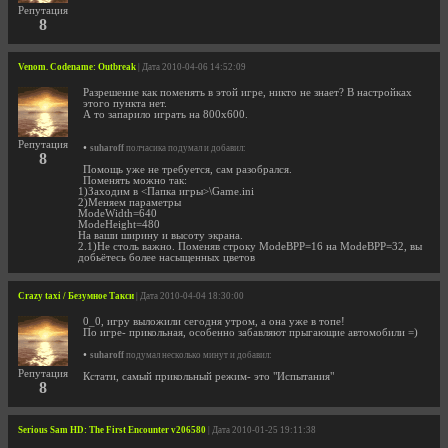
Репутация
8
Venom. Codename: Outbreak
| Дата 2010-04-06 14:52:09
Разрешение как поменять в этой игре, никто не знает? В настройках
этого пункта нет.
А то запарило играть на 800х600.
Репутация
•
suharoff
полчасика подумал и добавил:
8
Помощь уже не требуется, сам разобрался.
Поменять можно так:
1)Заходим в <Папка игры>\Game.ini
2)Меняем параметры
ModeWidth=640
ModeHeight=480
На ваши ширину и высоту экрана.
2.1)Не столь важно. Поменяв строку ModeBPP=16 на ModeBPP=32, вы
добьётесь более насыщенных цветов
Crazy taxi / Безумное Такси
| Дата 2010-04-04 18:30:00
0_0, игру выложили сегодня утром, а она уже в топе!
По игре- прикольная, особенно забавляют прыгающие автомобили =)
•
suharoff
подумал несколько минут и добавил:
Репутация
Кстати, самый прикольный режим- это "Испытания"
8
Serious Sam HD: The First Encounter v206580
| Дата 2010-01-25 19:11:38