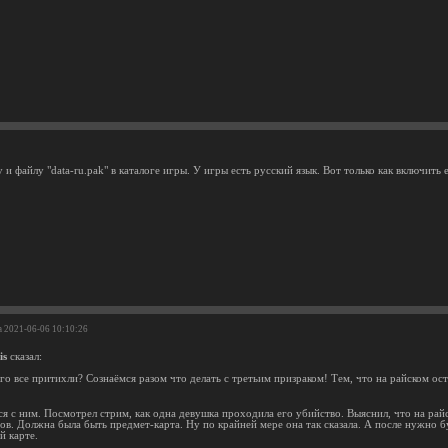
 и файлу "data-ru.pak" в каталоге игры. У игры есть русский язык. Вот только как включить 
а 2021-06-06 10:10:26
is
сказал:
его все притихли? Сознаёмся разом что делать с третьим призраком! Тем, что на райском ост
я с ним. Посмотрел стрим, как одна девушка проходила его убийство. Выяснил, что на райс
ов. Должна была быть предмет-карта. Ну по крайней мере она так сказала. А после нужно б
й карте.