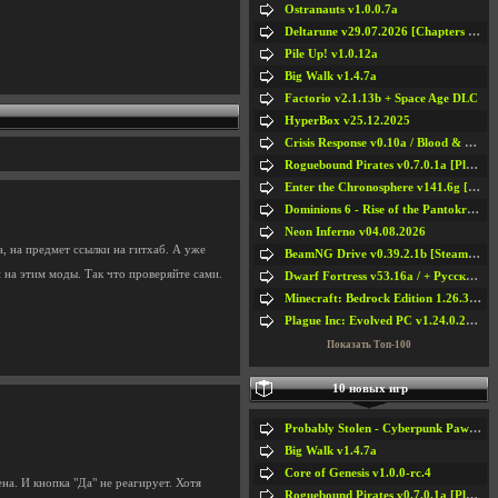
Ostranauts v1.0.0.7a
Deltarune v29.07.2026 [Chapters 1-5] / + RUS [Chapters 1-5]
Pile Up! v1.0.12a
Big Walk v1.4.7a
Factorio v2.1.13b + Space Age DLC
HyperBox v25.12.2025
Crisis Response v0.10a / Blood & Bullet
Roguebound Pirates v0.7.0.1a [Playtest]
Enter the Chronosphere v141.6g [Steam Early Access]
Dominions 6 - Rise of the Pantokrator v6.35a
Neon Inferno v04.08.2026
, на предмет ссылки на гитхаб. А уже
BeamNG Drive v0.39.2.1b [Steam Early Access]
и на этим моды. Так что проверяйте сами.
Dwarf Fortress v53.16a / + Русская Версия v50.12a
Minecraft: Bedrock Edition 1.26.33.1a / + TLauncher v2.89
Plague Inc: Evolved PC v1.24.0.2a + All DLCs
Показать Топ-100
10 новых игр
Probably Stolen - Cyberpunk Pawnshop Simulator v048c [Playtest]
Big Walk v1.4.7a
Core of Genesis v1.0.0-rc.4
на. И кнопка "Да" не реагирует. Хотя
Roguebound Pirates v0.7.0.1a [Playtest]