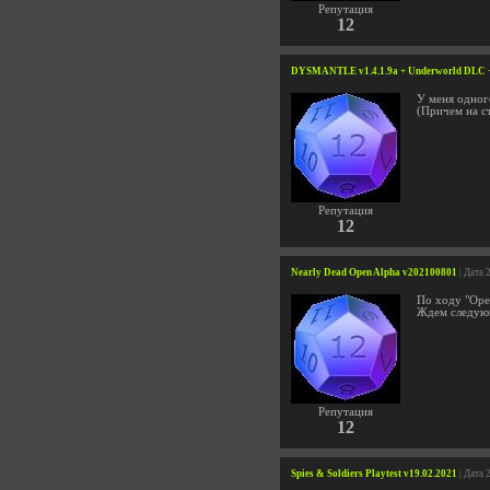
Репутация
12
DYSMANTLE v1.4.1.9a + Underworld DLC 
У меня одного
(Причем на ст
Репутация
12
Nearly Dead Open Alpha v202100801
| Дата 
По ходу "Ope
Ждем следую
Репутация
12
Spies & Soldiers Playtest v19.02.2021
| Дата 