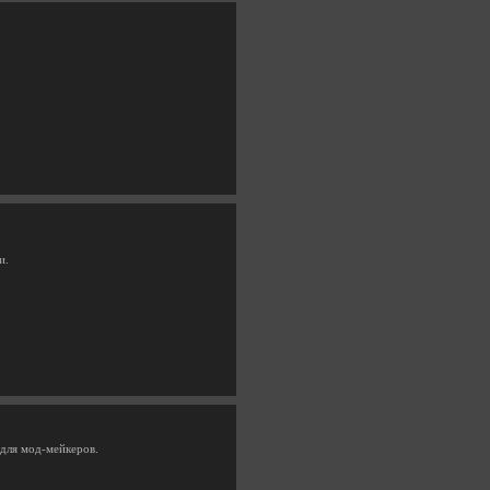
и.
 для мод-мейкеров.