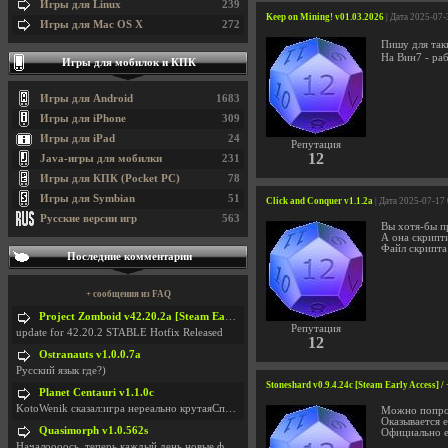
Игры для Linux
239
Keep on Mining! v01.03.2026
| Дата 2025-07-
Игры для Mac OS X
272
Пишу для так
На Вин7 - ра
Игры для мобилок и КПК
Игры для Android
1683
Игры для iPhone
309
Игры для iPad
24
Репутация
12
Java-игры для мобилки
231
Игры для КПК (Pocket PC)
78
Игры для Symbian
51
Click and Conquer v1.1.2a
| Дата 2025-07-17
Русские версии игр
563
Вы хотя-бы п
А она скрипти
Файл скрипта 
Последние комментарии
+ сообщения из FAQ
Project Zomboid v42.20.2a [Steam Early Access]
Репутация
update for 42.20.2 STABLE Hotfix Released
12
Ostranauts v1.0.0.7a
Русский язык где?)
Stoneshard v0.9.4.24c [Steam Early Access
Planet Centauri v1.1.0c
KotoWenik сказал:игра нереально крутаяСпасибо )))
Можно попрос
Оказывается е
Quasimorph v1.0.562s
Официально е
Началоооось, теперь каждый день новые фиксики, баг