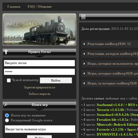
Главная
FAQ / Общение
Дата регистрации:
2013-11-03 11:23
Репутация zoidberg1020: 12
Привет, Гость!
Репутация, которую zoidberg10
Игры, которые пользователь пр
Игры, которые zoidberg1020 доб
Чужой компьютер
Игры, за которые zoidberg1020 
Зарегистрироваться
Забыл пароль
Десятка
самых
любимых игр с сайта:
Поиск игр
•
1
место:
Starbound v1.4.4 / + RUS v
•
2
место:
Terraria v1.4.5.6b
| Рейтин
•
3
место:
Stoneshard v0.9.4.24c [St
Поиск игр по названию
•
4
место:
Forsaken Isle v1.0.5a
| Рей
Расширенный Google-поиск
•
5
место:
Minecraft: Bedrock Edition
•
6
место:
Factorio v2.1.13b + Space
•
7
место:
DYSMANTLE v1.4.1.9a + U