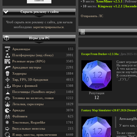
•
9
место:
XenoMiner v2.5.1
| Рейтин
•
10
место:
Kingsway v1.2.1 [Ascende
Скрыть рекламу с сайта
Отправить ЛС
Чтоб скрыть всю рекламу с сайта, для начала
необходимо
зарегистрироваться
.
Игры для PC
Арканоиды
155
Escape From Duckov v2.3.30a
| Дата 2025-11
Платформеры (вид сбоку)
3991
Ролевые игры (RPG)
3505
Совет игрока
На нексусе ес
Аркадные шутеры
2291
А что касаетс
после изучайт
Хорроры
1884
К сожалению, 
¯_(ツ)_/¯
Тир, FPS, 3D-бродилки
4013
Игры с физикой
1308
Песочницы (Sandbox-игры)
1404
Репутация
12
Техника на колесах, гонки
1222
Леталки, скроллеры
1029
Аркады
3070
Fantasy Map Simulator v20.07.2026 [Steam E
Файтинги
625
ArsvaargH
Текстовые, Roguelike
1701
У кого как,
Визуальные новеллы
215
То-же самое. 
Я ищу, квесты, приключения
6440
кнопка "Нет" 