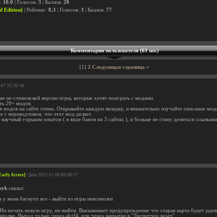
г:
10.0
| Голосов:
3
| Баллов:
20
d Edition]
| Рейтинг:
8.3
| Голосов:
3
| Баллов:
77
Комментарии пользователя (61 шт.)
[1]
2
Следующая страница »
-07 23:30:40
ми не-стимовской версии игры, которые хотят поиграть с модами.
ть 20+ модов.
я модов на сайте стима. Открывайте каждую вкладку, и внимательно изучайте описание мода
е с переводчиком, что этот мод делает.
научный горьким опытом ( в виде банов на 3 сайтах ), я больше не стану делиться ссылкам
arly Access]
| Дата 2025-11-06 00:06:57
oyk
сказал:
 а у меня багнуто все - выйти из игры невозможн
Ни начать новую игру, ни выйти. Выскакивает предупреждение что старая карта будет удале
вполне. Выход только через alt+f4, или через закрытие в "Диспетчер задач".