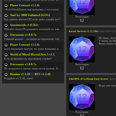
Planet Centauri v1.1.0c
>KotoWenikКакая ещё концовка у песочницы?..
SimCity 3000 Unlimited [GOG]
Репутация
Как давить значок [X] если даже ссылки нет?
12
Quasimorph v1.0.562s
Mikaela сказал:Подскажите пожалуйста, как скачать
Karate Survivor v1.2.1.290a
| Дата 2024-11-0
Ostranauts v1.0.0.7a
Не знаю, поч
Главный вопрос - полиция по-прежнему тебя таранит
У меня, на Ви
Более менее 
Planet Centauri v1.1.0c
игра нереально крутая, но даже концовку не удосужи
World of Mixed Martial Arts 3 v1.1
Есть возможность перезалить ссылки?
Ostranauts v1.0.0.7a
Репутация
12
Не поддался и скачал лишь после релиза. Посмотрим,
Domina v1.3.28 / + RUS v1.2.40
Раздайте v1.2.40, плиз!
Chef RPG v0.7a [Steam Early Access]
| Дата 
Игра уже неск
Репутация
12