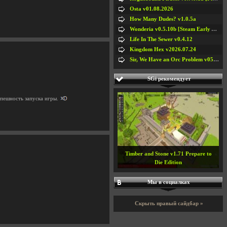
Osta v01.08.2026
How Many Dudes? v1.0.5a
Wonderia v0.5.10b [Steam Early Access]
Life In The Sewer v0.4.12
Kingdom Hex v2026.07.24
Sir, We Have an Orc Problem v05.08.2026
SGi рекомендует
спешность запуска игры.
Timber and Stone v1.71 Prepare to
Die Edition
Мы в социалках
Скрыть правый сайдбар »