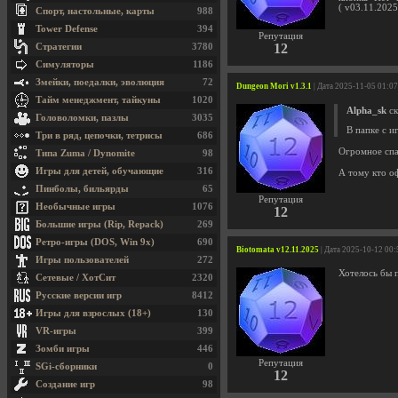
( v03.11.2025
Спорт, настольные, карты
988
Tower Defense
394
Репутация
12
Стратегии
3780
Симуляторы
1186
Змейки, поедалки, эволюция
72
Dungeon Mori v1.3.1
| Дата 2025-11-05 01:0
Тайм менеджмент, тайкуны
1020
Alpha_sk
ск
Головоломки, пазлы
3035
В папке с иг
Три в ряд, цепочки, тетрисы
686
Огромное спа
Типа Zuma / Dynomite
98
Игры для детей, обучающие
316
А тому кто о
Пинболы, бильярды
65
Репутация
Необычные игры
1076
12
Большие игры (Rip, Repack)
269
Ретро-игры (DOS, Win 9x)
690
Biotomata v12.11.2025
| Дата 2025-10-12 00:
Игры пользователей
272
Хотелось бы 
Сетевые / ХотСит
2320
Русские версии игр
8412
Игры для взрослых (18+)
130
VR-игры
399
Зомби игры
446
Репутация
SGi-сборники
0
12
Создание игр
98