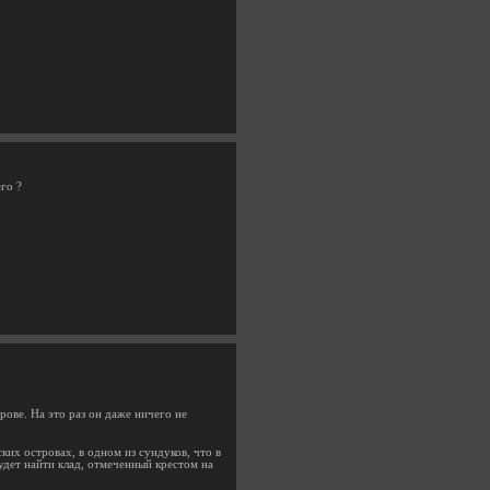
его ?
рове. На это раз он даже ничего не
ких островах, в одном из сундуков, что в
удет найти клад, отмеченный крестом на