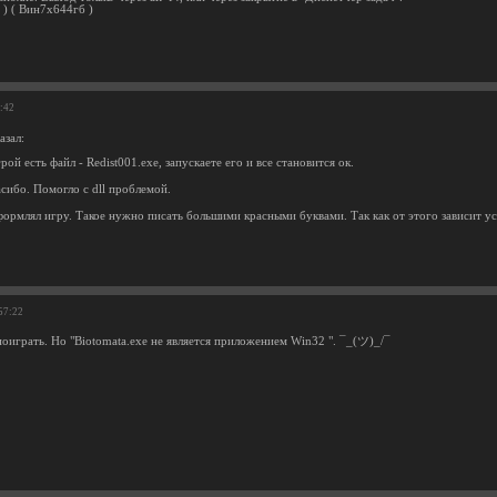
 ) ( Вин7х644гб )
7:42
азал:
рой есть файл - Redist001.exe, запускаете его и все становится ок.
сибо. Помогло с dll проблемой.
формлял игру. Такое нужно писать большими красными буквами. Так как от этого зависит у
57:22
поиграть. Но "Biotomata.exe не является приложением Win32 ". ¯_(ツ)_/¯