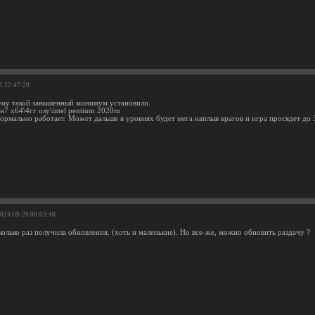
1 22:47:29
ему такой завышенный минимум установили.
н7 х64\4гг озу\intel pentium 2020m
нормально работает. Может дальше в уровнях будет мега наплыв врагов и игра просядет до 
2024-09-29 00:03:48
олько раз получила обновления. (хоть и маленькие). Но все-же, можно обновить раздачу ?