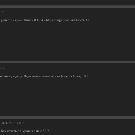
9:25
рецептов еды - 18шт - 0.10.4 - https://imgur.com/a/41uwNTO
5:10
овить раздачу. Ведь вышла новая версия (спустя 6 лет).
а 2023-02-01 14:03:16
 Как начать с 1 уровня а не с 50 ?