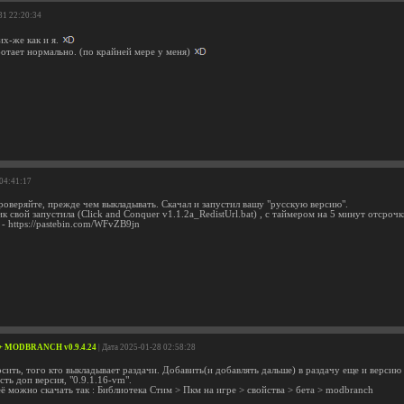
31 22:20:34
их-же как и я.
ботает нормально. (по крайней мере у меня)
 04:41:17
роверяйте, прежде чем выкладывать. Скачал и запустил вашу "русскую версию".
к свой запустила (Click and Conquer v1.1.2a_RedistUrl.bat) , с таймером на 5 минут отсрочк
- https://pastebin.com/WFvZB9jn
] / + MODBRANCH v0.9.4.24
| Дата 2025-01-28 02:58:28
ить, того кто выкладывает раздачи. Добавить(и добавлять дальше) в раздачу еще и версию
сть доп версия, "0.9.1.16-vm".
ё можно скачать так : Библиотека Стим > Пкм на игре > свойства > бета > modbranch