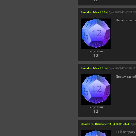
Forsaken Isle v1.0.5a
| Дата 2023-12-03 22:5
Нашел список 
Репутация
12
Forsaken Isle v1.0.5a
| Дата 2023-12-02 02:3
Прошу вас обн
Репутация
12
DoomRPG Rebalance v1.34 08.03.2024
| Дат
+1 К вопросу.