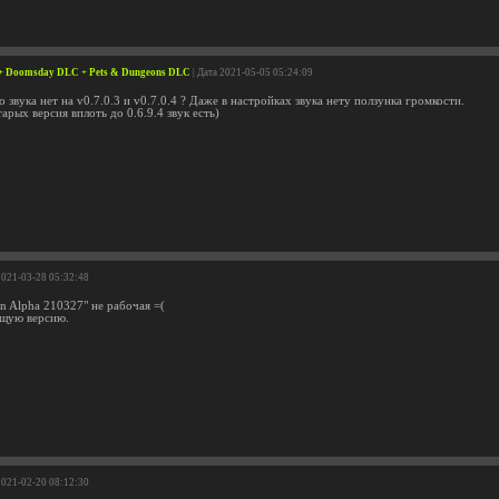
+ Doomsday DLC + Pets & Dungeons DLC
| Дата 2021-05-05 05:24:09
 звука нет на v0.7.0.3 и v0.7.0.4 ? Даже в настройках звука нету ползунка громкости.
арых версия вплоть до 0.6.9.4 звук есть)
2021-03-28 05:32:48
n Alpha 210327" не рабочая =(
щую версию.
2021-02-20 08:12:30