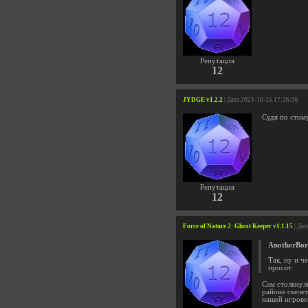
Репутация
12
JYDGE v1.2.2
| Дата 2021-10-15 17:26:36
Судя по стиму
Репутация
12
Force of Nature 2: Ghost Keeper v1.1.15
| Дат
AnotherBor
Так, ну и ч
просит.
Сам столкнулс
районе скелет
нашей игрово