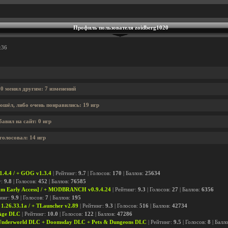
Профиль пользователя zoidberg1020
:36
20 менял другим: 7 изменений
ошёл, либо очень понравились: 19 игр
авил на сайт: 0 игр
голосовал: 14 игр
1.4.4 / + GOG v1.3.4
| Рейтинг:
9.7
| Голосов:
170
| Баллов:
25634
г:
9.8
| Голосов:
452
| Баллов:
76585
eam Early Access] / + MODBRANCH v0.9.4.24
| Рейтинг:
9.3
| Голосов:
27
| Баллов:
6356
тинг:
9.9
| Голосов:
7
| Баллов:
195
 1.26.33.1a / + TLauncher v2.89
| Рейтинг:
9.3
| Голосов:
516
| Баллов:
42734
 Age DLC
| Рейтинг:
10.0
| Голосов:
122
| Баллов:
47286
nderworld DLC + Doomsday DLC + Pets & Dungeons DLC
| Рейтинг:
9.5
| Голосов:
8
| Балл