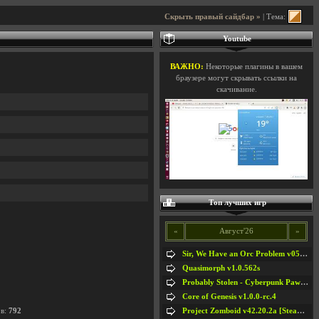
Скрыть правый сайдбар »
| Тема:
Youtube
ВАЖНО:
Некоторые плагины в вашем
браузере могут скрывать ссылки на
скачивание.
Топ лучших игр
«
Август'26
»
Sir, We Have an Orc Problem v05.08.2026
Quasimorph v1.0.562s
Probably Stolen - Cyberpunk Pawnshop Simulator v048c [Playtest]
Core of Genesis v1.0.0-rc.4
Project Zomboid v42.20.2a [Steam Early Access]
ов:
792