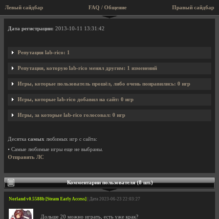
Левый сайдбар
FAQ / Общение
Правый сайдбар
Профиль пользователя lab-rico
Дата регистрации:
2013-10-11 13:31:42
Репутация lab-rico: 1
Репутация, которую lab-rico менял другим: 1 изменений
Игры, которые пользователь прошёл, либо очень понравились: 0 игр
Игры, которые lab-rico добавил на сайт: 0 игр
Игры, за которые lab-rico голосовал: 0 игр
Десятка
самых
любимых игр с сайта:
• Самые любимые игры еще не выбраны.
Отправить ЛС
Комментарии пользователя (8 шт.)
Norland v0.5588b [Steam Early Access]
| Дата 2023-06-23 22:03:27
Дольше 20 можно играть, есть уже крак?