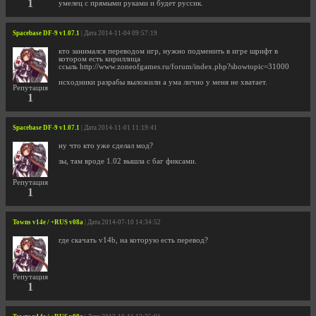
1
умелец с прямыми руками и будет руссик.
Spacebase DF-9 v1.07.1
| Дата 2014-11-04 09:57:19
кто занимался переводом игр, нужно подменить в игре шрифт в
котором есть кириллица
ссыль http://www.zoneofgames.ru/forum/index.php?showtopic=31000
исходники разрабы выложили а ума лично у меня не хватает.
Репутация
1
Spacebase DF-9 v1.07.1
| Дата 2014-11-01 11:19:41
ну что кто уже сделал мод?
зы, там вроде 1.02 вышла с баг фиксами.
Репутация
1
Towns v14e / +RUS v08a
| Дата 2014-07-10 14:34:52
где скачать v14b, на которую есть перевод?
Репутация
1