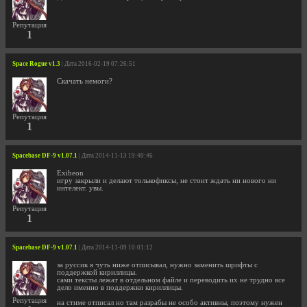
Репутация
1
Space Rogue v1.3
| Дата 2016-02-19 07:26:51
Скачать немоги?
Репутация
1
Spacebase DF-9 v1.07.1
| Дата 2014-11-13 19:40:46
Exibeon
игру закрыли и делают толькофиксы, не стоит ждать ни нового ни
интелект. увы.
Репутация
1
Spacebase DF-9 v1.07.1
| Дата 2014-11-09 10:01:12
за руссик я чуть ниже отписывал, нужно заменить шрифты с
поддержкой кириллицы.
сами тексты лежат в отдельном файле и переводить их не трудно все
дело именно в поддержки кириллицы.
Репутация
на стиме отписал но там разрабы не особо активны, поэтому нужен