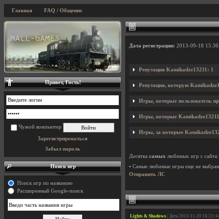
Главная
FAQ / Общение
Дата регистрации:
2013-09-18 15:36
Репутация Kamikadze13211: 1
Привет, Гость!
Репутация, которую Kamikadze1
Игры, которые пользователь пр
Игры, которые Kamikadze13211 
Чужой компьютер
Игры, за которые Kamikadze132
Зарегистрироваться
Забыл пароль
Десятка
самых
любимых игр с сайта:
Поиск игр
• Самые любимые игры еще не выбра
Отправить ЛС
Поиск игр по названию
Расширенный Google-поиск
Lights & Shadows
| Дата 2013-11-20 16:22:4