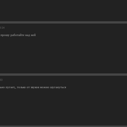
3:54
 прошу работайте над ней
:33
льно пугает,, только от звуков можно шугануться