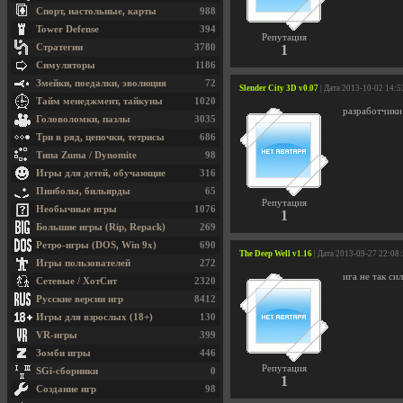
Спорт, настольные, карты
988
Tower Defense
394
Репутация
Стратегии
3780
1
Симуляторы
1186
Змейки, поедалки, эволюция
72
Slender Сity 3D v0.07
| Дата 2013-10-02 14:5
Тайм менеджмент, тайкуны
1020
разработчики
Головоломки, пазлы
3035
Три в ряд, цепочки, тетрисы
686
Типа Zuma / Dynomite
98
Игры для детей, обучающие
316
Пинболы, бильярды
65
Репутация
Необычные игры
1076
1
Большие игры (Rip, Repack)
269
Ретро-игры (DOS, Win 9x)
690
The Deep Well v1.16
| Дата 2013-09-27 22:08
Игры пользователей
272
ига не так си
Сетевые / ХотСит
2320
Русские версии игр
8412
Игры для взрослых (18+)
130
VR-игры
399
Зомби игры
446
Репутация
SGi-сборники
0
1
Создание игр
98