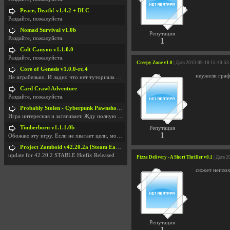
Peace, Death! v1.4.2 + DLC
Раздайте, пожалуйста.
Nomad Survival v1.0b
Репутация
Раздайте, пожалуйста.
1
Colt Canyon v1.1.0.0
Раздайте, пожалуйста.
Creepy Zone v1.0
| Дата 2013-09-18 15:40:53
Core of Genesis v1.0.0-rc.4
неужели граф
Не играбельно. И ладно что нет туториала и ничего
Card Crawl Adventure
Раздайте, пожалуйста.
Probably Stolen - Cyberpunk Pawnshop Simulator v048c [Playtest]
Игра интересная и затягивает. Жду полную версию, т
Timberborn v1.1.1.0b
Репутация
1
Обожаю эту игру. Если не хватает цели, можно чудо
Project Zomboid v42.20.2a [Steam Early Access]
update for 42.20.2 STABLE Hotfix Released
Pizza Delivery - A Short Thriller v0.1
| Дата 2
сюжет неплохо
Репутация
1