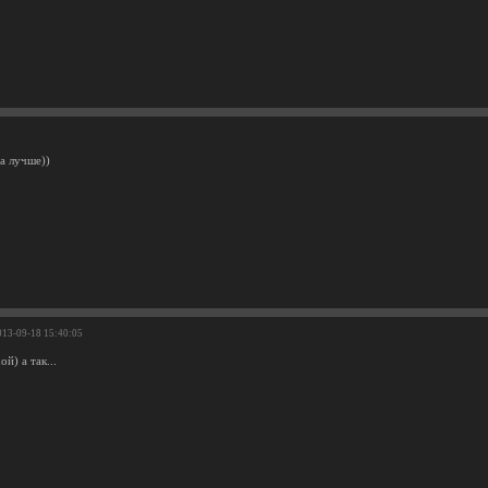
а лучше))
013-09-18 15:40:05
й) а так...