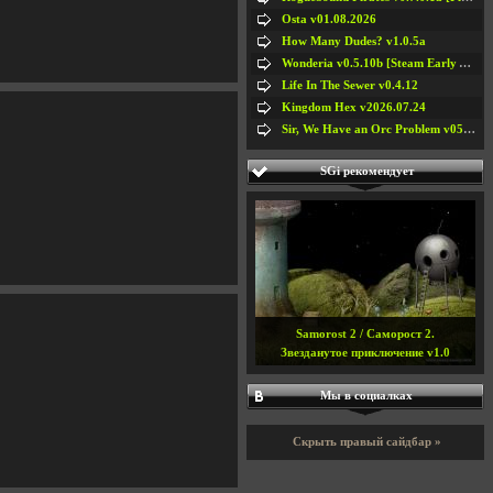
Osta v01.08.2026
How Many Dudes? v1.0.5a
Wonderia v0.5.10b [Steam Early Access]
Life In The Sewer v0.4.12
Kingdom Hex v2026.07.24
Sir, We Have an Orc Problem v05.08.2026
SGi рекомендует
Samorost 2 / Саморост 2.
Звезданутое приключение v1.0
Мы в социалках
Скрыть правый сайдбар »