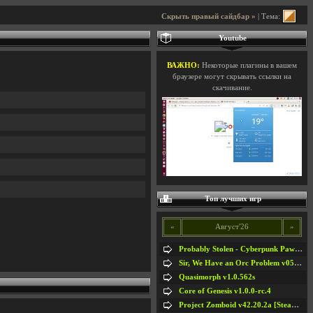
Скрыть правый сайдбар »
| Тема:
Youtube
ВАЖНО:
Некоторые плагины в вашем
браузере могут скрывать ссылки на
скачивание.
Топ лучших игр
«
Август'26
»
Probably Stolen - Cyberpunk Pawnshop Simulator v048c [Playtest]
Sir, We Have an Orc Problem v05.08.2026
Quasimorph v1.0.562s
Core of Genesis v1.0.0-rc.4
Project Zomboid v42.20.2a [Steam Early Access]