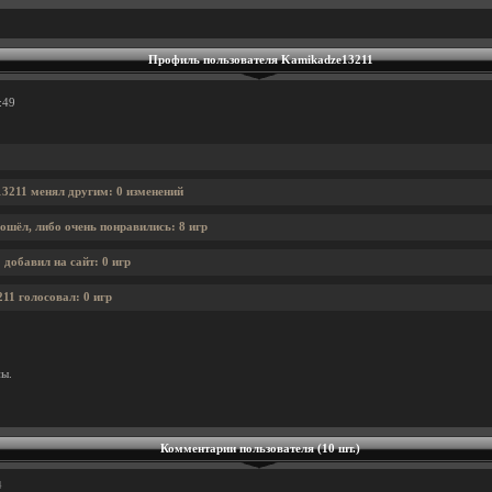
Профиль пользователя Kamikadze13211
:49
3211 менял другим: 0 изменений
ошёл, либо очень понравились: 8 игр
добавил на сайт: 0 игр
11 голосовал: 0 игр
ны.
Комментарии пользователя (10 шт.)
4