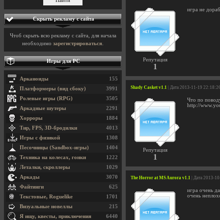
игра не дораб
Скрыть рекламу с сайта
Чтоб скрыть всю рекламу с сайта, для начала
необходимо
зарегистрироваться
.
Репутация
Игры для PC
1
Арканоиды
155
Shady Casket v1.1
| Дата 2013-11-19 22:18:2
Платформеры (вид сбоку)
3991
Ролевые игры (RPG)
3505
Что по поводу
http://www.y
Аркадные шутеры
2291
Хорроры
1884
Тир, FPS, 3D-бродилки
4013
Игры с физикой
1308
Песочницы (Sandbox-игры)
1404
Репутация
1
Техника на колесах, гонки
1222
Леталки, скроллеры
1029
Аркады
3070
The Horror at MS Aurora v1.1
| Дата 2013-10
Файтинги
625
игра очень д
очень неплох
Текстовые, Roguelike
1701
Визуальные новеллы
215
Я ищу, квесты, приключения
6440