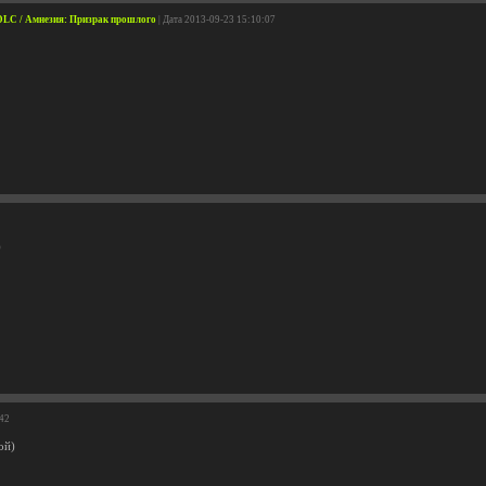
e DLC / Амнезия: Призрак прошлого
| Дата 2013-09-23 15:10:07
)
:42
ой)