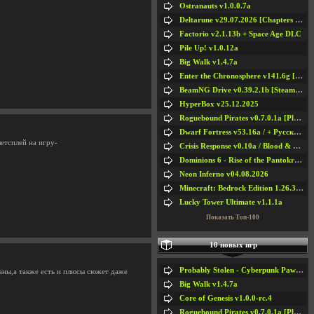
Ostranauts v1.0.0.7a
Deltarune v29.07.2026 [Chapters 1-5] / + RUS [Chapters 1-5]
Factorio v2.1.13b + Space Age DLC
Pile Up! v1.0.12a
Big Walk v1.4.7a
Enter the Chronosphere v141.6g [Steam Early Access]
BeamNG Drive v0.39.2.1b [Steam Early Access]
HyperBox v25.12.2025
Roguebound Pirates v0.7.0.1a [Playtest]
Dwarf Fortress v53.16a / + Русская Версия v50.12a
летсплей на игру-
Crisis Response v0.10a / Blood & Bullet
Dominions 6 - Rise of the Pantokrator v6.35a
Neon Inferno v04.08.2026
Minecraft: Bedrock Edition 1.26.33.1a / + TLauncher v2.89
Lucky Tower Ultimate v1.1.1a
Показать Топ-100
10 новых игр
Probably Stolen - Cyberpunk Pawnshop Simulator v048c [Playtest]
аны,а также есть и плюсы сюжет даже
Big Walk v1.4.7a
Core of Genesis v1.0.0-rc.4
Roguebound Pirates v0.7.0.1a [Playtest]