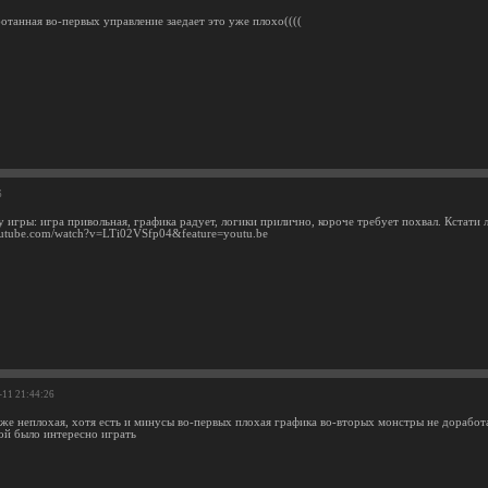
отанная во-первых управление заедает это уже плохо((((
6
 игры: игра привольная, графика радует, логики прилично, короче требует похвал. Кстати 
outube.com/watch?v=LTi02VSfp04&feature=youtu.be
-11 21:44:26
аже неплохая, хотя есть и минусы во-первых плохая графика во-вторых монстры не доработ
ой было интересно играть