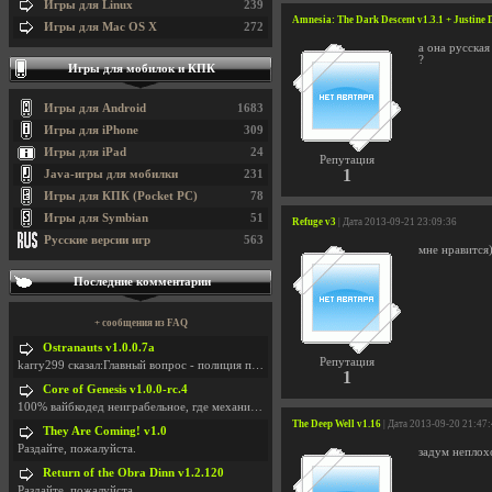
Игры для Linux
239
Amnesia: The Dark Descent v1.3.1 + Justin
Игры для Mac OS X
272
а она русская
?
Игры для мобилок и КПК
Игры для Android
1683
Игры для iPhone
309
Игры для iPad
24
Репутация
1
Java-игры для мобилки
231
Игры для КПК (Pocket PC)
78
Игры для Symbian
51
Refuge v3
| Дата 2013-09-21 23:09:36
Русские версии игр
563
мне нравится
Последние комментарии
+ сообщения из FAQ
Ostranauts v1.0.0.7a
Репутация
karry299 сказал:Главный вопрос - полиция по-прежне
1
Core of Genesis v1.0.0-rc.4
100% вайбкодед неиграбельное, где механики знает т
The Deep Well v1.16
| Дата 2013-09-20 21:47
They Are Coming! v1.0
Раздайте, пожалуйста.
задум неплох
Return of the Obra Dinn v1.2.120
Раздайте, пожалуйста.