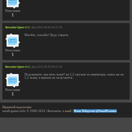
Репутация
1
Berserker Quest v1.1
| Дата 2013-08-06 20:51:30
Max4m, спасибо! Буду глядеть
Репутация
1
Berserker Quest v1.1
| Дата 2013-08-05 09:01:38
Подскажите, как пить зелья? на 1,2 оружие из инвентаря, опять же на
1,2 зелья, и выпить не получается..
Репутация
1
Правообладателям
small-games.info © 2008-2024 | Контакты:
e-mail
|
Наш Telegram @SmallGamez