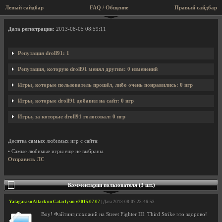
Левый сайдбар
FAQ / Общение
Правый сайдбар
Профиль пользователя droll91
Дата регистрации:
2013-08-05 08:59:11
Репутация droll91: 1
Репутация, которую droll91 менял другим: 0 изменений
Игры, которые пользователь прошёл, либо очень понравились: 0 игр
Игры, которые droll91 добавил на сайт: 0 игр
Игры, за которые droll91 голосовал: 0 игр
Десятка
самых
любимых игр с сайта:
• Самые любимые игры еще не выбраны.
Отправить ЛС
Комментарии пользователя (3 шт.)
Yatagarasu Attack on Cataclysm v2015.07.07
| Дата 2013-08-07 23:46:53
Воу! Файтинг,похожий на Street Fighter III: Third Strike это здорово!