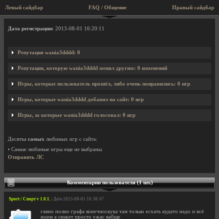
Левый сайдбар
FAQ / Общение
Правый сайдбар
Профиль пользователя wania3dddd
Дата регистрации:
2013-08-01 16:20:11
Репутация wania3dddd: 0
Репутация, которую wania3dddd менял другим: 0 изменений
Игры, которые пользователь прошёл, либо очень понравились: 0 игр
Игры, которые wania3dddd добавил на сайт: 0 игр
Игры, за которые wania3dddd голосовал: 0 игр
Десятка
самых
любимых игр с сайта:
• Самые любимые игры еще не выбраны.
Отправить ЛС
Комментарии пользователя (1 шт.)
Sport / Спорт v 1.0.1.
| Дата 2013-08-01 16:38:47
гавно полно графа конечноскука там только есхать кудато надо и всё
норм а сюжет просто ужас вабще