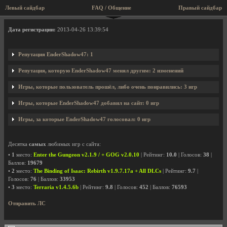
Левый сайдбар
FAQ / Общение
Правый сайдбар
Профиль пользователя EnderShadow47
Дата регистрации:
2013-04-26 13:39:54
Репутация EnderShadow47: 1
Репутация, которую EnderShadow47 менял другим: 2 изменений
Игры, которые пользователь прошёл, либо очень понравились: 3 игр
Игры, которые EnderShadow47 добавил на сайт: 0 игр
Игры, за которые EnderShadow47 голосовал: 0 игр
Десятка
самых
любимых игр с сайта:
•
1
место:
Enter the Gungeon v2.1.9 / + GOG v2.0.10
| Рейтинг:
10.0
| Голосов:
38
|
Баллов:
19679
•
2
место:
The Binding of Isaac: Rebirth v1.9.7.17a + All DLCs
| Рейтинг:
9.7
|
Голосов:
76
| Баллов:
33953
•
3
место:
Terraria v1.4.5.6b
| Рейтинг:
9.8
| Голосов:
452
| Баллов:
76593
Отправить ЛС