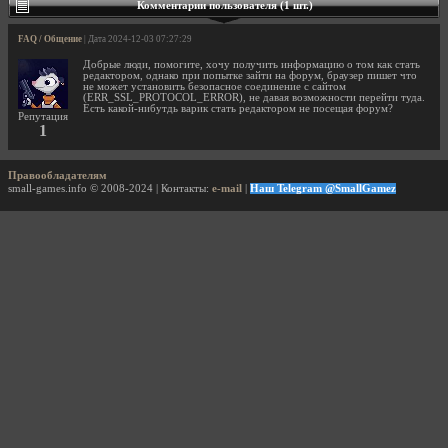
Комментарии пользователя (1 шт.)
FAQ / Общение
| Дата 2024-12-03 07:27:29
Добрые люди, помогите, хочу получить информацию о том как стать
редактором, однако при попытке зайти на форум, браузер пишет что
не может установить безопасное соединение с сайтом
(ERR_SSL_PROTOCOL_ERROR), не давая возможности перейти туда.
Есть какой-нибутдь варик стать редактором не посещая форум?
Репутация
1
Правообладателям
small-games.info © 2008-2024 | Контакты:
e-mail
|
Наш Telegram @SmallGamez