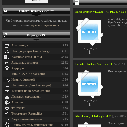
Скрыть рекламу с сайта
Battle Brothers v1.5.2.3a + All DLCs / + RUS
win8 x64, в п
Чтоб скрыть всю рекламу с сайта, для начала
Пробовал кида
необходимо
зарегистрироваться
.
даже, обе зап
Игры для PC
Арканоиды
155
Репутация
Платформеры (вид сбоку)
3991
1
Ролевые игры (RPG)
3505
Аркадные шутеры
2292
Forsaken Fortress Strategy v1.0
| Дата 2014-
Хорроры
1884
Вышла вроде н
Тир, FPS, 3D-бродилки
4013
Игры с физикой
1308
Песочницы (Sandbox-игры)
1404
Техника на колесах, гонки
1222
Леталки, скроллеры
1029
Репутация
Аркады
3070
1
Файтинги
625
Текстовые, Roguelike
1701
Mars Colony: Challenger v1.07
| Дата 2013-
Визуальные новеллы
215
Это не демо-в
Я ищу, квесты, приключения
6440