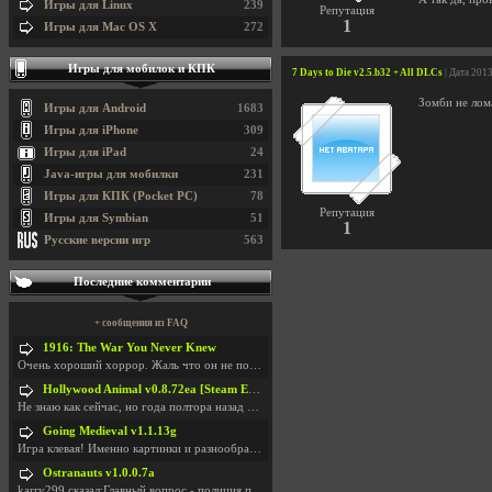
Игры для Linux
239
Репутация
1
Игры для Mac OS X
272
Игры для мобилок и КПК
7 Days to Die v2.5.b32 + All DLCs
| Дата 201
Зомби не лом
Игры для Android
1683
Игры для iPhone
309
Игры для iPad
24
Java-игры для мобилки
231
Игры для КПК (Pocket PC)
78
Репутация
Игры для Symbian
51
1
Русские версии игр
563
Последние комментарии
+ сообщения из FAQ
1916: The War You Never Knew
Очень хороший хоррор. Жаль что он не получил должн
Hollywood Animal v0.8.72ea [Steam Early Access]
Не знаю как сейчас, но года полтора назад игра был
Going Medieval v1.1.13g
Игра клевая! Именно картинки и разнообразия в стро
Ostranauts v1.0.0.7a
karry299 сказал:Главный вопрос - полиция по-прежне