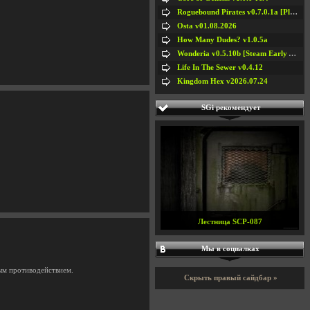
Roguebound Pirates v0.7.0.1a [Playtest]
Osta v01.08.2026
How Many Dudes? v1.0.5a
Wonderia v0.5.10b [Steam Early Access]
Life In The Sewer v0.4.12
Kingdom Hex v2026.07.24
SGi рекомендует
Лестница SCP-087
Мы в социалках
ным противодействием.
Скрыть правый сайдбар »