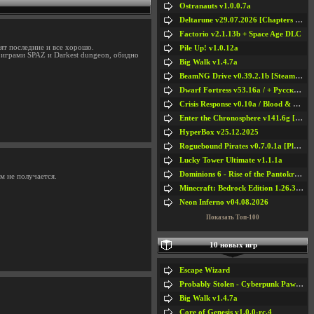
Ostranauts v1.0.0.7a
Deltarune v29.07.2026 [Chapters 1-5] / + RUS [Chapters 1-5]
Factorio v2.1.13b + Space Age DLC
оят последние и все хорошо.
Pile Up! v1.0.12a
 с играми SPAZ и Darkest dungeon, обидно
Big Walk v1.4.7a
BeamNG Drive v0.39.2.1b [Steam Early Access]
Dwarf Fortress v53.16a / + Русская Версия v50.12a
Crisis Response v0.10a / Blood & Bullet
Enter the Chronosphere v141.6g [Steam Early Access]
HyperBox v25.12.2025
Roguebound Pirates v0.7.0.1a [Playtest]
Lucky Tower Ultimate v1.1.1a
Dominions 6 - Rise of the Pantokrator v6.35a
ом не получается.
Minecraft: Bedrock Edition 1.26.33.1a / + TLauncher v2.89
Neon Inferno v04.08.2026
Показать Топ-100
10 новых игр
Escape Wizard
Probably Stolen - Cyberpunk Pawnshop Simulator v048c [Playtest]
Big Walk v1.4.7a
Core of Genesis v1.0.0-rc.4