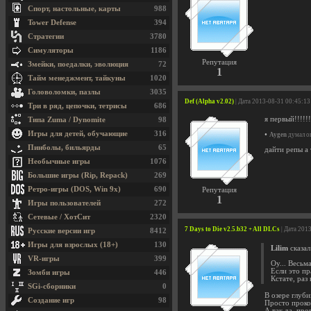
Спорт, настольные, карты
988
Tower Defense
394
Стратегии
3780
Симуляторы
1186
Репутация
Змейки, поедалки, эволюция
72
1
Тайм менеджмент, тайкуны
1020
Головоломки, пазлы
3035
Def (Alpha v2.02)
| Дата 2013-08-31 00:45:13
Три в ряд, цепочки, тетрисы
686
я первый!!!!!!
Типа Zuma / Dynomite
98
Игры для детей, обучающие
316
•
Aygen
думал ок
Пинболы, бильярды
65
дайти репы а
Необычные игры
1076
Большие игры (Rip, Repack)
269
Ретро-игры (DOS, Win 9x)
690
Репутация
1
Игры пользователей
272
Сетевые / ХотСит
2320
7 Days to Die v2.5.b32 + All DLCs
| Дата 201
Русские версии игр
8412
Игры для взрослых (18+)
130
Lilim
сказал
VR-игры
399
Оу... Весьм
Если это пр
Зомби игры
446
Кстате, раз
SGi-сборники
0
В озере глуби
Создание игр
98
Просто прокоп
А так да, пр