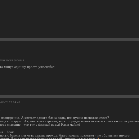
оло часа и добавил:
 то минус адин ну просто ужаснабал
3-08-23 12:04:42
:
а изощеренно. А хватает одного блока воды, или нужно несколько слоев?
авда - то круто. Ахренеть как странно, но это правда может оказаться хоть каким то реаль
 вода спасение - что тут с физикой воды? Как в майне?
на 1 блок
ать с берега или чуть дальше проход, благо камень позволяет - не обрушится ничего.
оверяли. Даже сам ударял блоки под водой - ничего не выходило