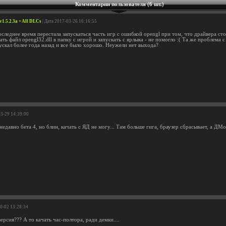
Комментарии пользователя (6 шт.)
 v1.5.2.3a + All DLCs
| Дата 2017-03-26 16:16:55
оследнее время перестала запускаться часть игр с ошибкой opengl при том, что драйвера ст
ть файл opengl32.dll в папку с игрой и запускать с ярлыка - не помогло :( Та же проблема
ускал более года назад и все было хорошо. Неужели нет выхода?
03-29 14:39:00
едавно бета 4, но блин, качать с ЯД не могу... Там больше гига, браузер сбрасывает, а ДМ
10-02 13:28:34
ерсия??? А то качать час-полтора, ради демки....