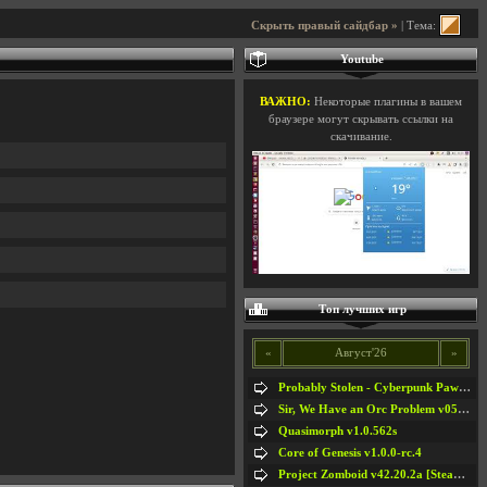
Скрыть правый сайдбар »
| Тема:
Youtube
ВАЖНО:
Некоторые плагины в вашем
браузере могут скрывать ссылки на
скачивание.
Топ лучших игр
«
Август'26
»
Probably Stolen - Cyberpunk Pawnshop Simulator v048c [Playtest]
Sir, We Have an Orc Problem v05.08.2026
Quasimorph v1.0.562s
Core of Genesis v1.0.0-rc.4
Project Zomboid v42.20.2a [Steam Early Access]