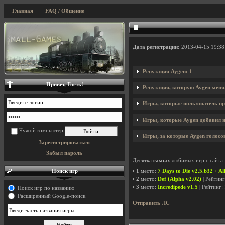
Главная
FAQ / Общение
Дата регистрации:
2013-04-15 19:38
Репутация Aygen: 1
Привет, Гость!
Репутация, которую Aygen меня
Игры, которые пользователь пр
Игры, которые Aygen добавил на
Чужой компьютер
Игры, за которые Aygen голосов
Зарегистрироваться
Забыл пароль
Десятка
самых
любимых игр с сайта:
Поиск игр
•
1
место:
7 Days to Die v2.5.b32 + A
•
2
место:
Def (Alpha v2.02)
| Рейтин
•
3
место:
Incredipede v1.5
| Рейтинг:
Поиск игр по названию
Расширенный Google-поиск
Отправить ЛС