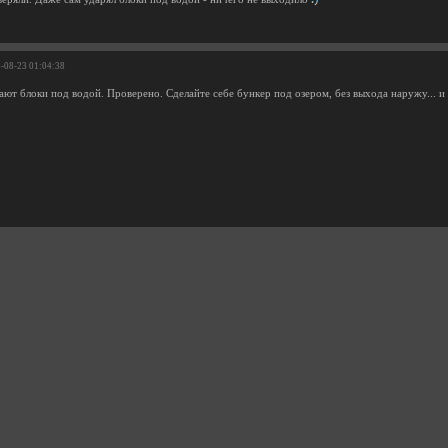
3-08-23 01:04:38
ают блоки под водой. Проверено. Сделайте себе бункер под озером, без выхода наружу... 