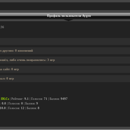
Профиль пользователя Aygen
:36
л другим: 0 изменений
ошёл, либо очень понравились: 3 игр
 сайт: 0 игр
ал: 0 игр
ll DLCs
| Рейтинг:
9.1
| Голосов:
71
| Баллов:
9497
г:
0.0
| Голосов:
0
| Баллов:
9
10.0
| Голосов:
12
| Баллов:
8